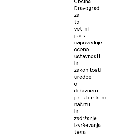
Občina
Dravograd
za
ta
vetrni
park
napoveduje
oceno
ustavnosti
in
zakonitosti
uredbe
o
državnem
prostorskem
načrtu
in
zadržanje
izvrševanja
tega