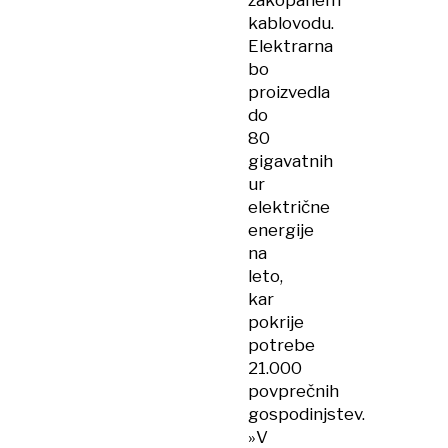
zakopanem
kablovodu.
Elektrarna
bo
proizvedla
do
80
gigavatnih
ur
električne
energije
na
leto,
kar
pokrije
potrebe
21.000
povprečnih
gospodinjstev.
»V