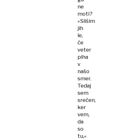
ne
moti?
»Slišim
jih
le,
če
veter
piha
v
našo
smer.
Tedaj
sem
srečen,
ker
vem,
da
so
tu,«