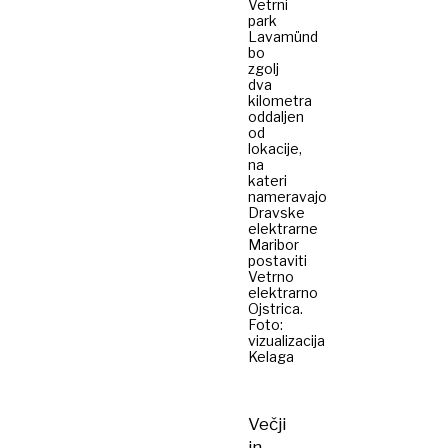
Vetrni
park
Lavamünd
bo
zgolj
dva
kilometra
oddaljen
od
lokacije,
na
kateri
nameravajo
Dravske
elektrarne
Maribor
postaviti
Vetrno
elektrarno
Ojstrica.
Foto:
vizualizacija
Kelaga
Večji
in