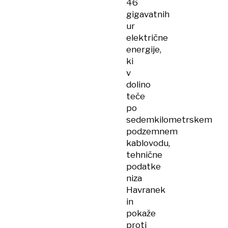
46
gigavatnih
ur
električne
energije,
ki
v
dolino
teče
po
sedemkilometrskem
podzemnem
kablovodu,
tehnične
podatke
niza
Havranek
in
pokaže
proti