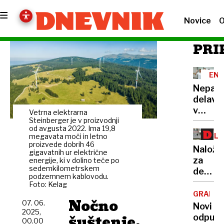
Novice
O
PRI
EN
POL
Nepals
DO
delavk
UPO
CEN
v
Vetrna elektrarna
domu
Steinberger je v proizvodnji
od avgusta 2022. Ima 19,8
upokoj
BLA
megavata moči in letno
proizvede dobrih 46
/
Naložb
gigavatnih ur električne
STA
za
energije, ki v dolino teče po
PRE
sedemkilometrskem
dediče
podzemnem kablovodu.
ne
Foto: Kelag
pa
GRADNJ
Nočno
07. 06.
za
Novi
2025,
varno
šuštenje,
odpust
00.00