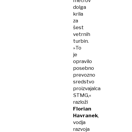
metrov
dolga
krila
za
šest
vetrnih
turbin.
»To
je
opravilo
posebno
prevozno
sredstvo
proizvajalca
STMG,«
razloži
Florian
Havranek
,
vodja
razvoja