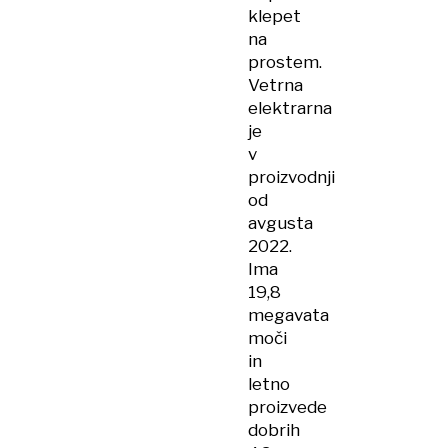
klepet
na
prostem.
Vetrna
elektrarna
je
v
proizvodnji
od
avgusta
2022.
Ima
19,8
megavata
moči
in
letno
proizvede
dobrih