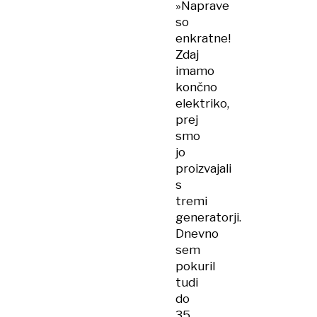
»Naprave
so
enkratne!
Zdaj
imamo
končno
elektriko,
prej
smo
jo
proizvajali
s
tremi
generatorji.
Dnevno
sem
pokuril
tudi
do
35