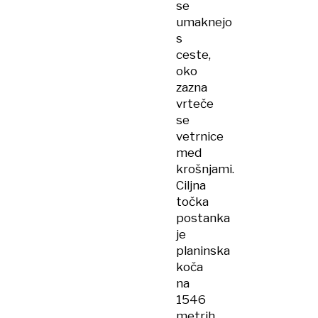
se
umaknejo
s
ceste,
oko
zazna
vrteče
se
vetrnice
med
krošnjami.
Ciljna
točka
postanka
je
planinska
koča
na
1546
metrih