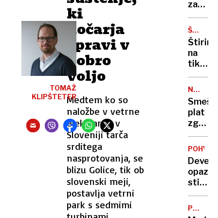
staros
za
ki
morebi
kočarja
črnogr
ŠOK
spravi v
V
Štirina
NEMČIJI
na
dobro
tiktok
voljo
priseg
zvesto
TOMAŽ
NOVA
terori
KLIPŠTETER
Medtem ko so
SPLETN
Smešn
in
SERIJA
naložbe v vetrne
plat
načrto
elektrarne v
zgodov
pokol
Sloveniji tarča
o
najkraj
srditega
POHVAL
vojni
nasprotovanja, se
Deveto
doslej,
blizu Golice, tik ob
opazov
ki je
slovenski meji,
stisko
trajala
postavlja vetrni
ljudi
samo
park s sedmimi
– in
40
PO
izumila
turbinami.
UJETNI