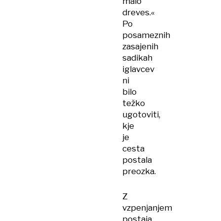
malo
dreves.«
Po
posameznih
zasajenih
sadikah
iglavcev
ni
bilo
težko
ugotoviti,
kje
je
cesta
postala
preozka.
Z
vzpenjanjem
postaja