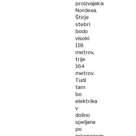
proizvajalca
Nordexa.
Štirje
stebri
bodo
visoki
118
metrov,
trije
164
metrov.
Tudi
tam
bo
elektrika
v
dolino
speljana
po