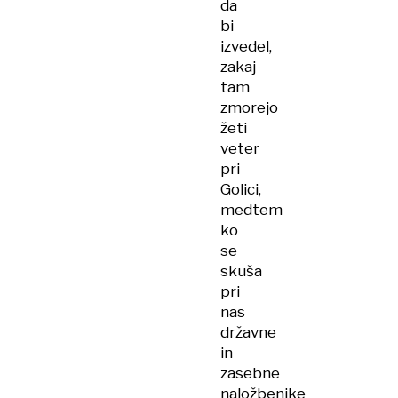
da
bi
izvedel,
zakaj
tam
zmorejo
žeti
veter
pri
Golici,
medtem
ko
se
skuša
pri
nas
državne
in
zasebne
naložbenike