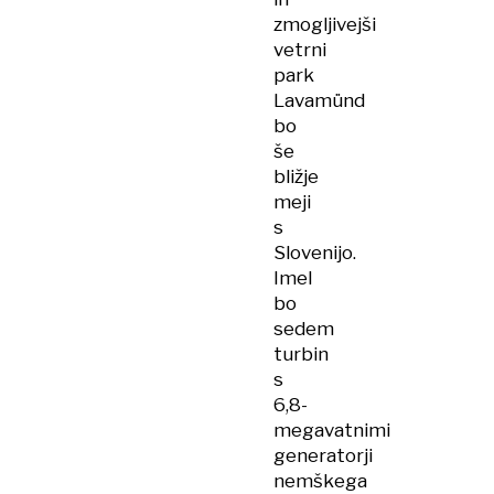
zmogljivejši
vetrni
park
Lavamünd
bo
še
bližje
meji
s
Slovenijo.
Imel
bo
sedem
turbin
s
6,8-
megavatnimi
generatorji
nemškega