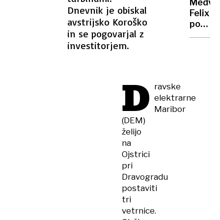
minut
Medve
prijazn
Dnevnik je obiskal
Felix
semaf
avstrijsko Koroško
po
in se pogovarjal z
selitvi
investitorjem.
prvič
v
življen
D
začofo
ravske
v
elektrarne
ribniku
Maribor
(DEM)
želijo
na
Ojstrici
pri
Dravogradu
postaviti
tri
vetrnice.