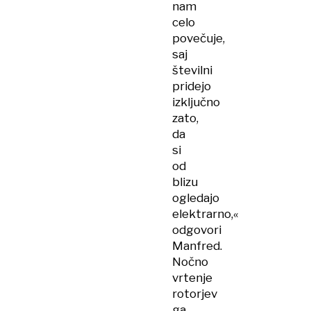
nam
celo
povečuje,
saj
številni
pridejo
izključno
zato,
da
si
od
blizu
ogledajo
elektrarno,«
odgovori
Manfred.
Nočno
vrtenje
rotorjev
ga