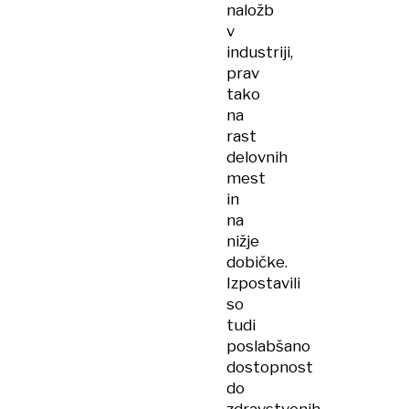
naložb
v
industriji,
prav
tako
na
rast
delovnih
mest
in
na
nižje
dobičke.
Izpostavili
so
tudi
poslabšano
dostopnost
do