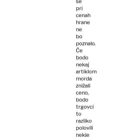
se
pri
cenah
hrane
ne
bo
poznalo.
Če
bodo
nekaj
artiklom
morda
znižali
ceno,
bodo
trgovci
to
razliko
polovili
nekje