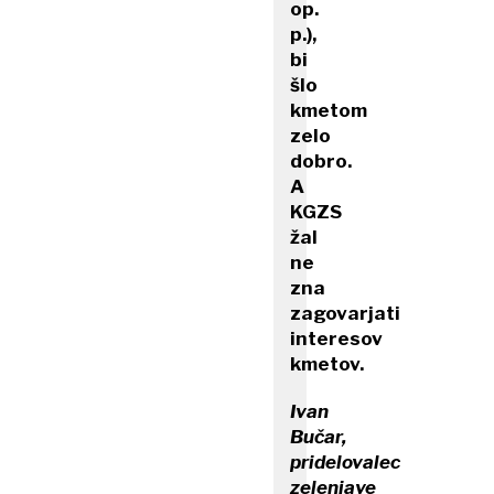
op.
p.),
bi
šlo
kmetom
zelo
dobro.
A
KGZS
žal
ne
zna
zagovarjati
interesov
kmetov.
Ivan
Bučar,
pridelovalec
zelenjave