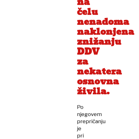
na
čelu
nenadoma
naklonjena
znižanju
DDV
za
nekatera
osnovna
živila.
Po
njegovem
prepričanju
je
pri