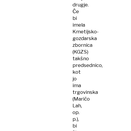
drugje.
Če
bi
imela
Kmetijsko-
gozdarska
zbornica
(KGZS)
takšno
predsednico,
kot
jo
ima
trgovinska
(Maričo
Lah,
op.
p.),
bi