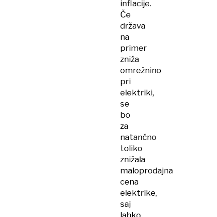
inflacije.
Če
država
na
primer
zniža
omrežnino
pri
elektriki,
se
bo
za
natančno
toliko
znižala
maloprodajna
cena
elektrike,
saj
lahko