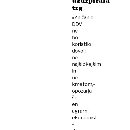
uzurpirala
trg
»Znižanje
DDV
ne
bo
koristilo
dovolj
ne
najšibkejšim
in
ne
kmetom,«
opozarja
še
en
agrarni
ekonomist
–