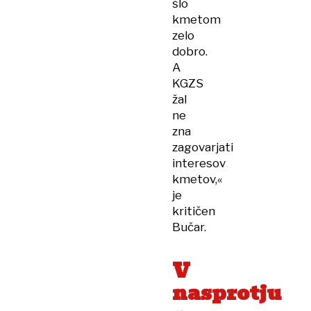
šlo
kmetom
zelo
dobro.
A
KGZS
žal
ne
zna
zagovarjati
interesov
kmetov,«
je
kritičen
Bučar.
V
nasprotju