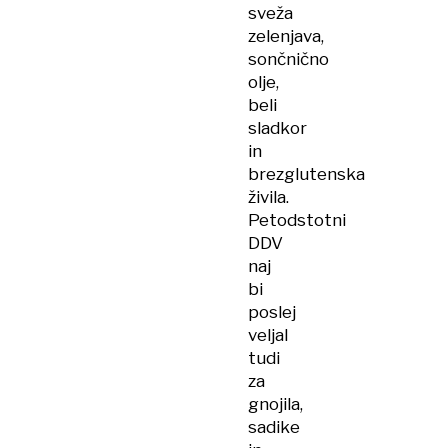
sveža
zelenjava,
sončnično
olje,
beli
sladkor
in
brezglutenska
živila.
Petodstotni
DDV
naj
bi
poslej
veljal
tudi
za
gnojila,
sadike