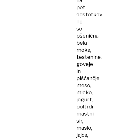
na
pet
odstotkov.
To
so
pšenična
bela
moka,
testenine,
goveje
in
piščančje
meso,
mleko,
jogurt,
poltrdi
mastni
sir,
maslo,
jajca,