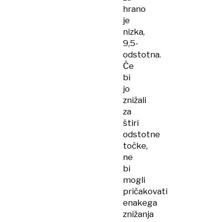
hrano
je
nizka,
9,5-
odstotna.
Če
bi
jo
znižali
za
štiri
odstotne
točke,
ne
bi
mogli
pričakovati
enakega
znižanja