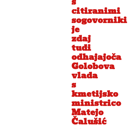
s
citiranimi
sogovorniki
je
zdaj
tudi
odhajajoča
Golobova
vlada
s
kmetijsko
ministrico
Matejo
Čalušić