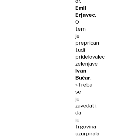
dr.
Emil
Erjavec
.
O
tem
je
prepričan
tudi
pridelovalec
zelenjave
Ivan
Bučar
.
»Treba
se
je
zavedati,
da
je
trgovina
uzurpirala