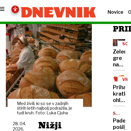
Novice
O
PRI
SOD
Zelens
gre
na
obisk
k
VR
Vučiću
Prihaja
"To
kratko
je za
ohladit
Ruse
Med živili, ki so se v zadnjih
suši
štirih letih najbolj podražila, je
udarec
pa ni
tudi kruh. Foto: Luka Cjuha
SPLETN
v
NAKUPI
videti
Padec
Nižji
obraz"
28. 04.
konca
pošiljk
2026,