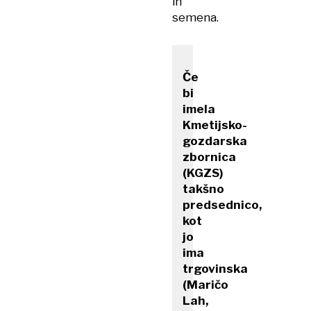
in
semena.
Če
bi
imela
Kmetijsko-
gozdarska
zbornica
(KGZS)
takšno
predsednico,
kot
jo
ima
trgovinska
(Maričo
Lah,