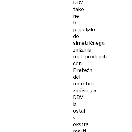
DDV
tako
ne
bi
pripeljalo
do
simetričnega
znižanja
maloprodajnih
cen.
Pretežni
del
morebiti
znižanega
DDV
bi
ostal
v
ekstra
marži