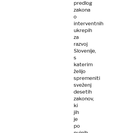
predlog
zakona
o
interventnih
ukrepih
za
razvoj
Slovenije,
s
katerim
želijo
spremeniti
sveženj
desetih
zakonov,
ki
jih
je
po
nujnih