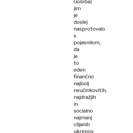
Goloba)
jim
je
doslej
nasprotovalo
s
pojasnilom,
da
je
to
eden
finančno
najbolj
neučinkovitih,
najdražjih
in
socialno
najmanj
ciljanih
ukrepov,