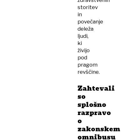
zdravstvenih
storitev
in
povečanje
deleža
ljudi,
ki
živijo
pod
pragom
revščine.
Zahtevali
so
splošno
razpravo
o
zakonskem
omnibusu