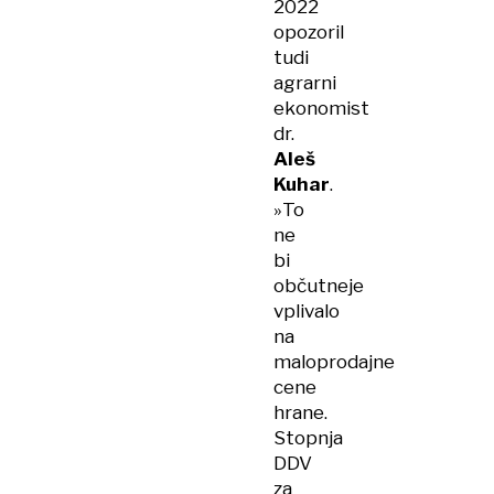
2022
opozoril
tudi
agrarni
ekonomist
dr.
Aleš
Kuhar
.
»To
ne
bi
občutneje
vplivalo
na
maloprodajne
cene
hrane.
Stopnja
DDV
za