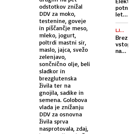
ranjeni
Elektr
posnet
odstotkov znižal
potniš
razkrili
DDV za moko,
letala
doslej
testenine, goveje
niso
neznan
in piščančje meso,
več
podrob
LJUBLJ
le
mleko, jogurt,
KOPALI
Brezpl
oddalj
poltrdi mastni sir,
vstopn
prihod
maslo, jajca, svežo
na
po
zelenjavo,
kopališ
Evropi
sončnično olje, beli
kakšno
bi
sladkor in
je
lahko
stanje
brezglutenska
z
na
živila ter na
njimi
bazeni
gnojila, sadike in
leteli
semena. Golobova
že v
vlada je znižanju
nekaj
letih
DDV za osnovna
živila sprva
nasprotovala, zdaj,