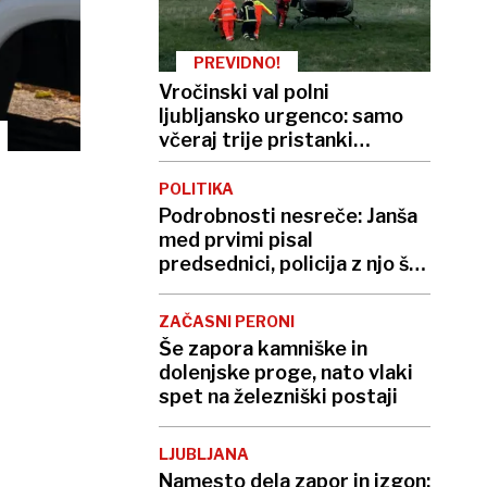
PREVIDNO!
Vročinski val polni
ljubljansko urgenco: samo
včeraj trije pristanki
helikopterja, letos že več
kot 420
POLITIKA
Podrobnosti nesreče: Janša
med prvimi pisal
predsednici, policija z njo še
ni govorila
ZAČASNI PERONI
Še zapora kamniške in
dolenjske proge, nato vlaki
spet na železniški postaji
LJUBLJANA
Namesto dela zapor in izgon: