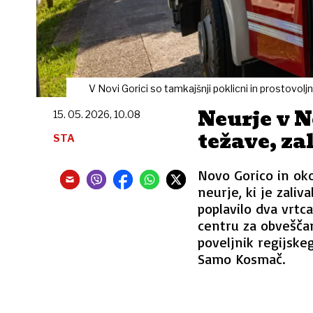
V Novi Gorici so tamkajšnji poklicni in prostovoljn
Neurje v N
15. 05. 2026, 10.08
težave, zal
STA
Novo Gorico in oko
neurje, ki je zaliv
poplavilo dva vrtc
centru za obveščan
poveljnik regijske
Samo Kosmač.