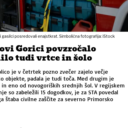
i gasilci posredovali enajstkrat. Simbolična fotografija: iStock
ovi Gorici povzročalo
ilo tudi vrtce in šolo
lico je v četrtek pozno zvečer zajelo večje
alo objekte, padala je tudi toča. Med drugim je
a in eno od novogoriških srednjih šol. V regijskem
je so zabeležili 15 dogodkov, je za STA povedal
ga štaba civilne zaščite za severno Primorsko