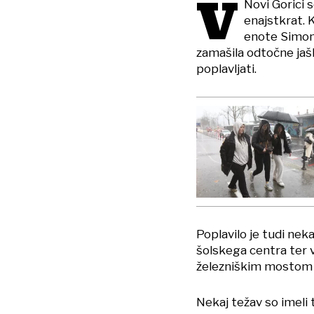
V
Novi Gorici s
enajstkrat. 
enote Simon 
zamašila odtočne jašk
poplavljati.
Poplavilo je tudi ne
šolskega centra ter 
železniškim mostom v
Nekaj težav so imeli 