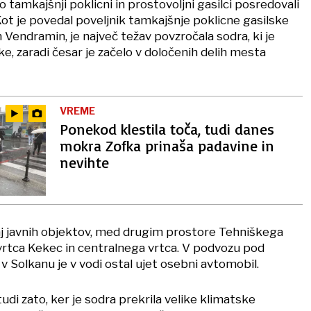
o tamkajšnji poklicni in prostovoljni gasilci posredovali
Kot je povedal poveljnik tamkajšnje poklicne gasilske
Vendramin, je največ težav povzročala sodra, ki je
e, zaradi česar je začelo v določenih delih mesta
VREME
Ponekod klestila toča, tudi danes
mokra Zofka prinaša padavine in
nevihte
kaj javnih objektov, med drugim prostore Tehniškega
vrtca Kekec in centralnega vrtca. V podvozu pod
 Solkanu je v vodi ostal ujet osebni avtomobil.
tudi zato, ker je sodra prekrila velike klimatske