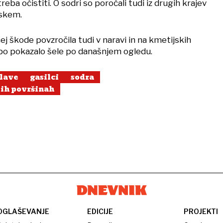
 treba očistiti. O sodri so poročali tudi iz drugih krajev
skem.
ej škode povzročila tudi v naravi in na kmetijskih
 bo pokazalo šele po današnjem ogledu.
lave
gasilci
sodra
ih površinah
OGLAŠEVANJE
EDICIJE
PROJEKTI