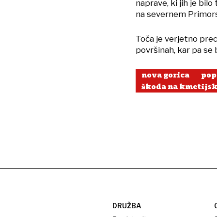
naprave, ki jih je bilo
na severnem Primor
Toča je verjetno prec
površinah, kar pa se
nova gorica
pop
škoda na kmetijsk
DRUŽBA