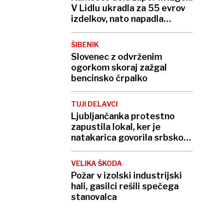
V Lidlu ukradla za 55 evrov
izdelkov, nato napadla
varnostnika
ŠIBENIK
Slovenec z odvrženim
ogorkom skoraj zažgal
bencinsko črpalko
TUJI DELAVCI
Ljubljančanka protestno
zapustila lokal, ker je
natakarica govorila srbsko.
»V Sloveniji tega ne bom
dovolila«
VELIKA ŠKODA
Požar v izolski industrijski
hali, gasilci rešili spečega
stanovalca