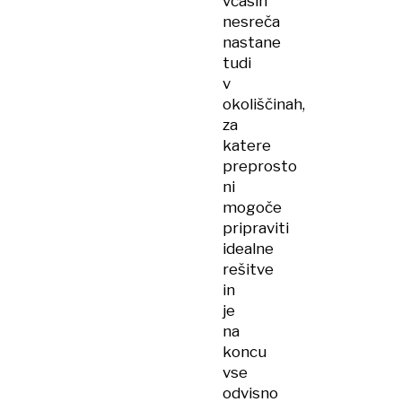
včasih
nesreča
nastane
tudi
v
okoliščinah,
za
katere
preprosto
ni
mogoče
pripraviti
idealne
rešitve
in
je
na
koncu
vse
odvisno