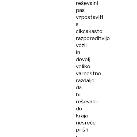
reševalni
pas
vzpostaviti
s
cikcakasto
razporeditvijo
vozil
in
dovolj
veliko
varnostno
razdaljo,
da
bi
reševalci
do
kraja
nesreče
prišli
v