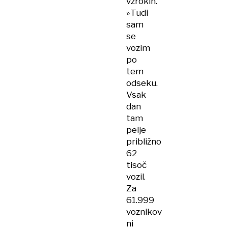
vzrokih.
»Tudi
sam
se
vozim
po
tem
odseku.
Vsak
dan
tam
pelje
približno
62
tisoč
vozil.
Za
61.999
voznikov
ni