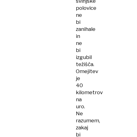
svinjske
polovice
ne
bi
zanihale
in
ne
bi
izgubil
težišča.
Omejitev
je
40
kilometrov
na
uro.
Ne
razumem,
zakaj
bi