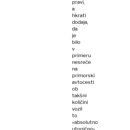
pravi,
a
hkrati
dodaja,
da
je
bilo
v
primeru
nesreče
na
primorski
avtocesti
ob
takšni
količini
vozil
to
»absolutno
utopično«.