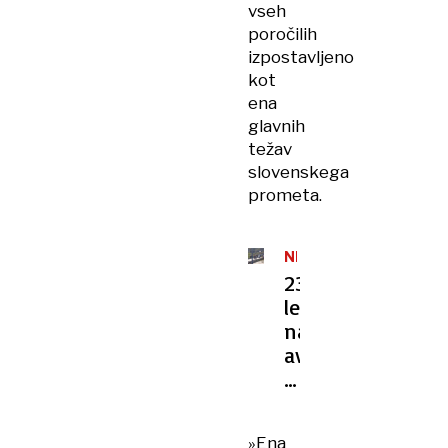
vseh
poročilih
izpostavljeno
kot
ena
glavnih
težav
slovenskega
prometa.
NESREČA
23-
letnik
na
avtocesti
brez
zaviranja
trčil
»Ena