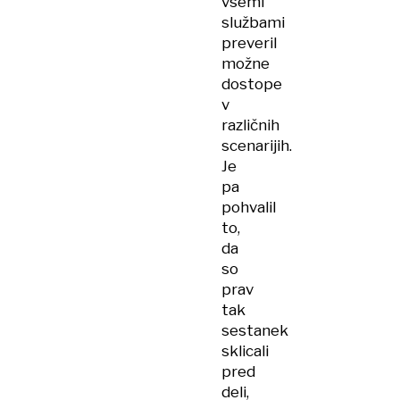
vsemi
službami
preveril
možne
dostope
v
različnih
scenarijih.
Je
pa
pohvalil
to,
da
so
prav
tak
sestanek
sklicali
pred
deli,