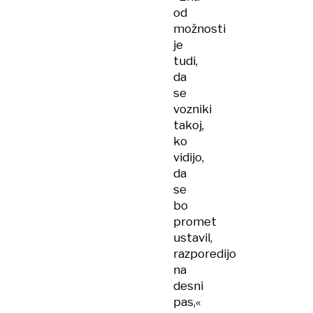
v
od
avto
možnosti
pred
je
sabo,
tudi,
oba
da
odbilo
se
še
vozniki
v
takoj,
tretjega
ko
vidijo,
da
se
bo
promet
ustavil,
razporedijo
na
desni
pas,«