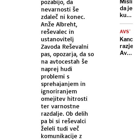
pozabijo, da
Mislite
nato
da je
nevarnosti še
še
kuga
zdaleč ni konec.
ukrade
stvar
Anže Albreht,
živino
zgodov
reševalec in
AVSTRI
Še
ustanovitelj
Kancle
vedno
Zavoda Reševalni
razjezi
je
Avstrij
pas, opozarja, da so
med
»Skrb
na avtocestah še
nami
za
naprej hudi
in še
otroke
problemi s
vedno
ni
sprehajanjem in
je
delo«
smrto
ignoriranjem
omejitev hitrosti
ter varnostne
razdalje. Ob delih
pa bi si reševalci
želeli tudi več
komunikacije z