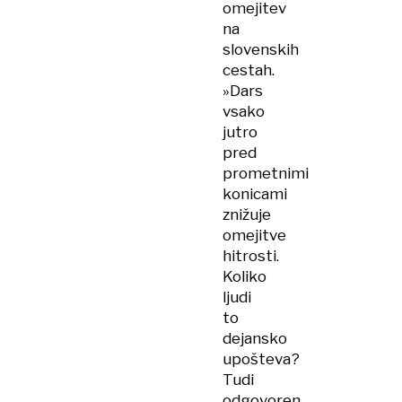
omejitev
na
slovenskih
cestah.
»Dars
vsako
jutro
pred
prometnimi
konicami
znižuje
omejitve
hitrosti.
Koliko
ljudi
to
dejansko
upošteva?
Tudi
odgovoren