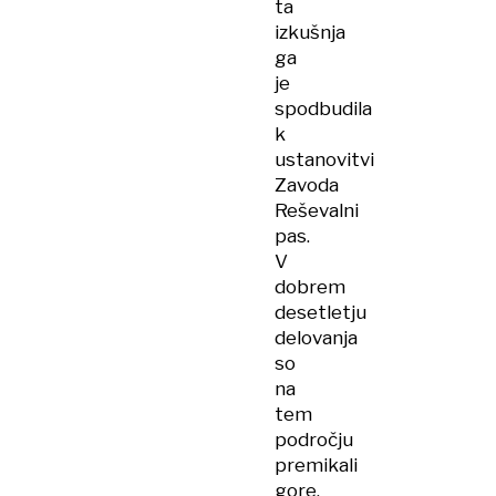
ta
izkušnja
ga
je
spodbudila
k
ustanovitvi
Zavoda
Reševalni
pas.
V
dobrem
desetletju
delovanja
so
na
tem
področju
premikali
gore,