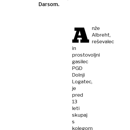
Darsom.
A
nže
Albreht,
reševalec
in
prostovoljni
gasilec
PGD
Dolnji
Logatec,
je
pred
13
leti
skupaj
s
kolegom