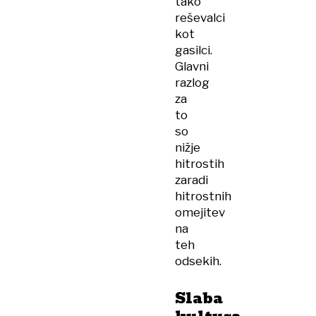
tako
reševalci
kot
gasilci.
Glavni
razlog
za
to
so
nižje
hitrostih
zaradi
hitrostnih
omejitev
na
teh
odsekih.
Slaba