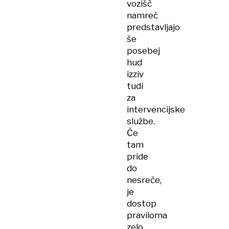
vozišč
namreč
predstavljajo
še
posebej
hud
izziv
tudi
za
intervencijske
službe.
Če
tam
pride
do
nesreče,
je
dostop
praviloma
zelo