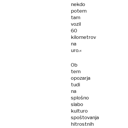
nekdo
potem
tam
vozil
60
kilometrov
na
uro.«
Ob
tem
opozarja
tudi
na
splošno
slabo
kulturo
spoštovanja
hitrostnih