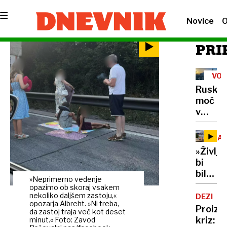
Novice
O
PRI
VOJ
V
Ruska
UKR
moč
v
Tihem
oceanu
NAV
z
»Življe
obsež
bi
vojašk
bilo
vajo
»Neprimerno vedenje
dolgoč
opazimo ob skoraj vsakem
preizku
97-
nekoliko daljšem zastoju,«
DEZINF
mornar
opozarja Albreht. »Ni treba,
letnica
Proizv
in
da zastoj traja več kot deset
z
kriz:
minut.« Foto: Zavod
balisti