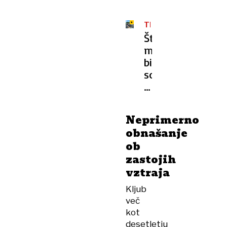
TRAGEDIJA
Štirje
mrtvi:
bili
so
na
poti
v
Neprimerno
Slovenijo,
obnašanje
ko
ob
je
zastojih
vanje
vztraja
trčil
divjak
Kljub
na
več
napačni
kot
strani
desetletju