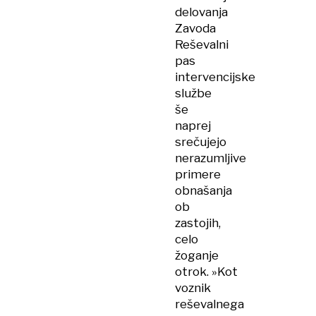
avtoceste
delovanja
Zavoda
Reševalni
pas
intervencijske
službe
še
naprej
srečujejo
nerazumljive
primere
obnašanja
ob
zastojih,
celo
žoganje
otrok. »Kot
voznik
reševalnega