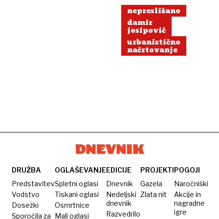
nepreslišano
damir
josipovič
urbanistično
načrtovanje
DRUŽBA
OGLAŠEVANJE
EDICIJE
PROJEKTI
POGOJI
Predstavitev
Spletni oglasi
Dnevnik
Gazela
Naročniški
Vodstvo
Tiskani oglasi
Nedeljski
Zlata nit
Akcije in
dnevnik
nagradne
Dosežki
Osmrtnice
igre
Razvedrilo
Sporočila za
Mali oglasi