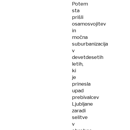
Potem
sta
prišli
osamosvojitev
in
močna
suburbanizacija
v
devetdesetih
letih,
ki
je
prinesla
upad
prebivalcev
Ljubljane
zaradi
selitve
v