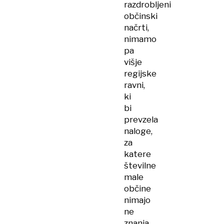
razdrobljeni
občinski
načrti,
nimamo
pa
višje
regijske
ravni,
ki
bi
prevzela
naloge,
za
katere
številne
male
občine
nimajo
ne
znanja