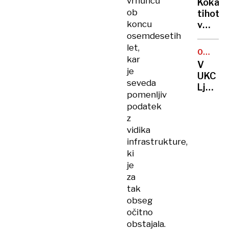
vrhuncu
vedno
Kokain
v
DO
ob
odreza
tihotap
PETKA
novo
od
koncu
v
leto
sveta
osemdesetih
krstah
in
let,
OBŠIRN
ukradli
kar
PREISK
V
plišas
je
UKC
medved
seveda
Ljublja
večjeg
pomenljiv
preisk
od
podatek
domne
policis
z
preplač
vidika
servis
infrastrukture,
medici
ki
oprem
je
za
tak
obseg
očitno
obstajala.