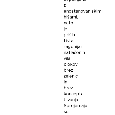
z
enostanovanjskimi
hišami,
nato
je
prišla
tista
»agonija«
natlačenih
vila
blokov
brez
zelenic
in
brez
koncepta
bivanja.
Sprejemajo
se