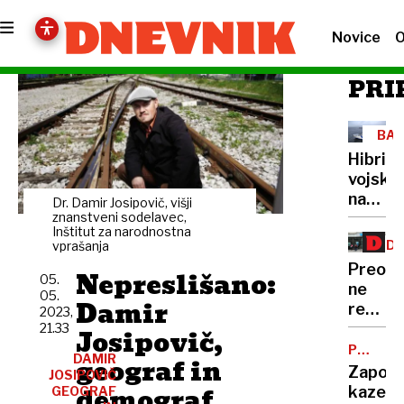
Novice
O
PRI
BAL
MOR
Hibrid
vojsko
na
Dr. Damir Josipovič, višji
znanstveni sodelavec,
morsk
Inštitut za narodnostna
dnu
ZD
vprašanja
ZAV
Preobl
Nepreslišano:
05.
ne
05.
Damir
rešuje
2023,
Vzaje
21.33
Josipovič,
ne
POSLOV
DAMIR
geograf in
GOLJUFI
zdravs
Zaporn
JOSIPOVIČ
sektor
demograf
kazen:
GEOGRAF