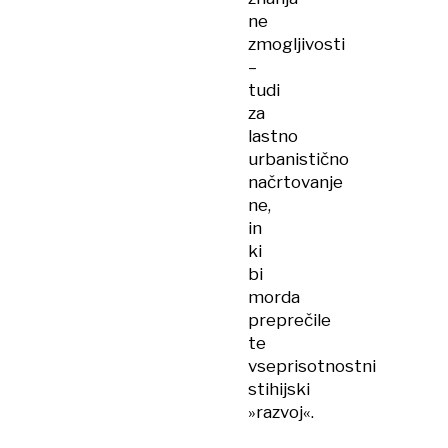
ne
zmogljivosti
–
tudi
za
lastno
urbanistično
načrtovanje
ne,
in
ki
bi
morda
preprečile
te
vseprisotnostni
stihijski
»razvoj«.