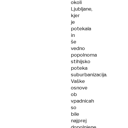
okoli
Ljubljane,
kjer
je
potekala
in
še
vedno
popolnoma
stihijsko
poteka
suburbanizacija.
Vaške
osnove
ob
vpadnicah
so
bile
najprej
dopolnjene