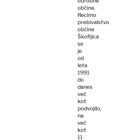
obrobne
občine.
Recimo
prebivalstvo
občine
Škofljica
se
je
od
leta
1991
do
danes
več
kot
podvojilo,
na
več
kot
11