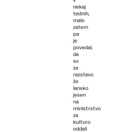
v
nekaj
tednih,
malo
zatem
pa
je
povedal,
da
so
za
razstavo
že
lansko
jesen
na
ministrstvo
za
kulturo
oddali