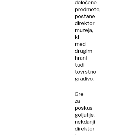
določene
predmete,
postane
direktor
muzeja,
ki
med
drugim
hrani
tudi
tovrstno
gradivo.
Gre
za
poskus
goljufije,
nekdanji
direktor