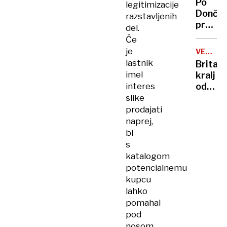
Po
legitimizacije
vlade
Dončić
razstavljenih
prodaji
del.
Karma
Če
je
je
VELIKA
psica,
BRITANI
lastnik
Britan
Nico
imel
kralj
pa
interes
odpove
njen
obvezn
slike
sin
zaradi
prodajati
strans
naprej,
učinko
bi
zdravlj
s
raka
katalogom
potencialnemu
kupcu
lahko
pomahal
pod
nosom,