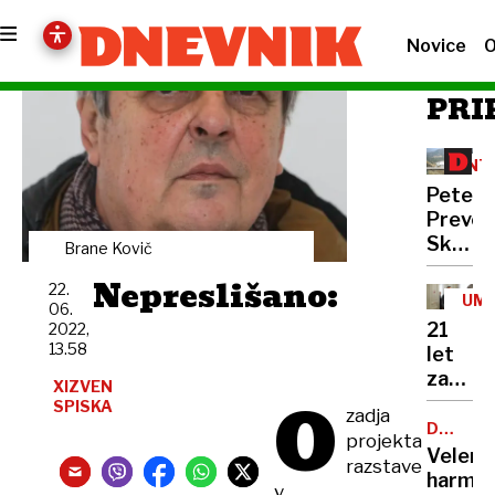
Novice
O
PRI
INT
Peter
Prevc:
Skakal
Brane Kovič
policaji
Nepreslišano:
22.
niso
UM
06.
opravlj
21
2022,
svojeg
13.58
let
dela
zapora
XIZVEN
O
Bančni
SPISKA
zadja
inšpek
DOBROD
projekta
PROJEK
s
Velenj
razstave
pasom
harmon
v