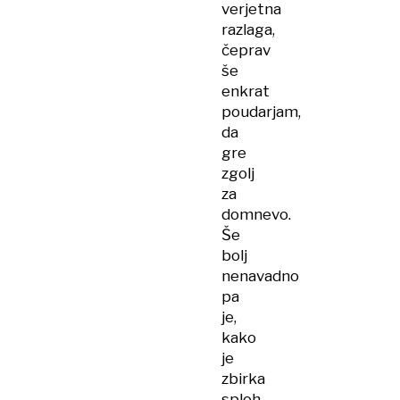
verjetna
razlaga,
čeprav
še
enkrat
poudarjam,
da
gre
zgolj
za
domnevo.
Še
bolj
nenavadno
pa
je,
kako
je
zbirka
sploh