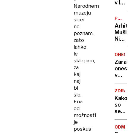
zadavil
v lov
Narodnem
ženo
na
muzeju
nov
POTNIŠK
sicer
Guinne
CENTER
Arhite
ne
rekord
Mušič:
poznam,
Nikoli
zato
nisem
lahko
pomisli
le
ONESNA
da je
sklepam,
Zaradi
to v
za
onesna
moji
kaj
v
Ljublja
naj
delu
sploh
bi
Logat
mogoč
ZDRAVS
voda
šlo.
Kako
nepitn
Ena
so
od
se
možnosti
zasuka
je
cilji
ODMEV
poskus
Golobo