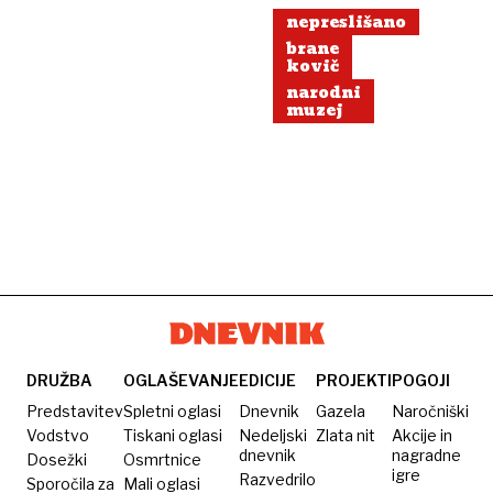
nepreslišano
brane
kovič
narodni
muzej
DRUŽBA
OGLAŠEVANJE
EDICIJE
PROJEKTI
POGOJI
Predstavitev
Spletni oglasi
Dnevnik
Gazela
Naročniški
Vodstvo
Tiskani oglasi
Nedeljski
Zlata nit
Akcije in
dnevnik
nagradne
Dosežki
Osmrtnice
igre
Razvedrilo
Sporočila za
Mali oglasi