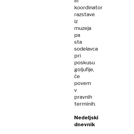
in
koordinator
razstave
iz
muzeja
pa
sta
sodelavca
pri
poskusu
goljufije,
če
povem
v
pravnih
terminih.
Nedeljski
dnevnik