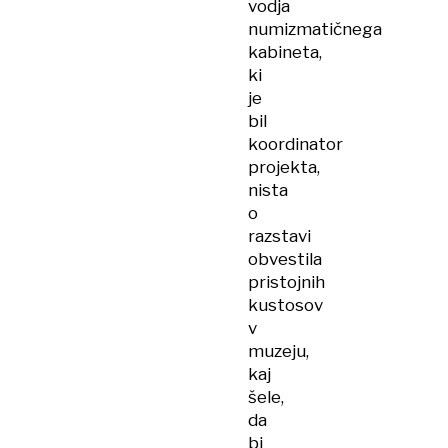
vodja
numizmatičnega
kabineta,
ki
je
bil
koordinator
projekta,
nista
o
razstavi
obvestila
pristojnih
kustosov
v
muzeju,
kaj
šele,
da
bi