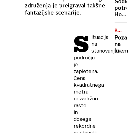
tega
Sodišč
speče
združenja je preigraval takšne
ne
potrdil
dečka
fantazijske scenarije.
bom
Hojs
dovolil
in
Počiva
KRALJI
S
kršila
HIDRACI
ituacija
Pozabi
zakon
na
na
o
lubenic
stanovanjskem
integri
ta
področju
živila
je
bodo
zapletena.
vašo
Cena
žejo
kvadratnega
pogasi
metra
veliko
nezadržno
bolje
raste
in
dosega
rekordne
vrednosti,