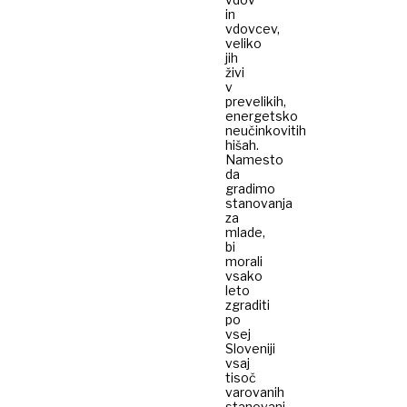
in
vdovcev,
veliko
jih
živi
v
prevelikih,
energetsko
neučinkovitih
hišah.
Namesto
da
gradimo
stanovanja
za
mlade,
bi
morali
vsako
leto
zgraditi
po
vsej
Sloveniji
vsaj
tisoč
varovanih
stanovanj