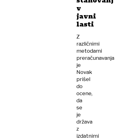
stanovanj
v
javni
lasti
Z
različnimi
metodami
preračunavanja
je
Novak
prišel
do
ocene,
da
se
je
država
z
izdatnimi