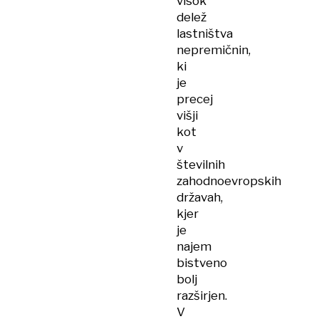
visok
delež
lastništva
nepremičnin,
ki
je
precej
višji
kot
v
številnih
zahodnoevropskih
državah,
kjer
je
najem
bistveno
bolj
razširjen.
V