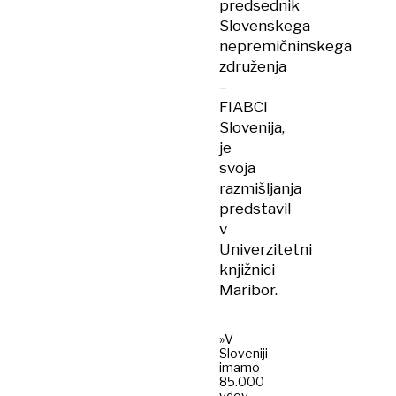
predsednik
Slovenskega
nepremičninskega
združenja
–
FIABCI
Slovenija,
je
svoja
razmišljanja
predstavil
v
Univerzitetni
knjižnici
Maribor.
»V
Sloveniji
imamo
85.000
vdov