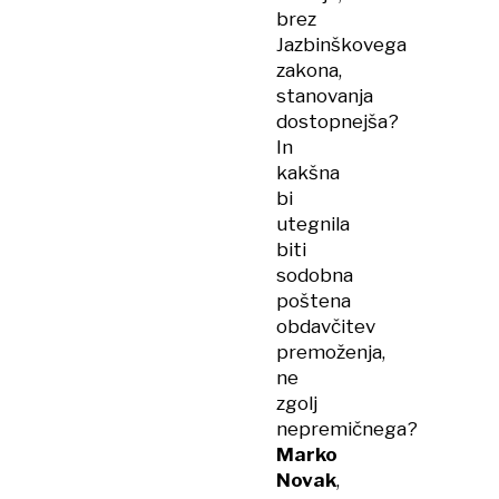
brez
Jazbinškovega
zakona,
stanovanja
dostopnejša?
In
kakšna
bi
utegnila
biti
sodobna
poštena
obdavčitev
premoženja,
ne
zgolj
nepremičnega?
Marko
Novak
,