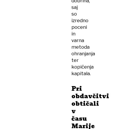
dobrina,
saj
so
izredno
poceni
in
varna
metoda
ohranjanja
ter
kopičenja
kapitala.
Pri
obdavčitvi
obtičali
v
času
Marije