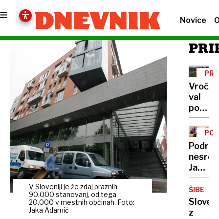
Novice
O
PRI
PRE
Vročin
val
polni
ljublja
urgenc
POL
samo
Podrob
včeraj
nesreč
trije
Janša
pristan
med
helikop
V Sloveniji je že zdaj praznih
prvimi
ŠIBENIK
letos
90.000 stanovanj, od tega
pisal
Sloven
20.000 v mestnih občinah. Foto:
že
predse
Jaka Adamič
z
več