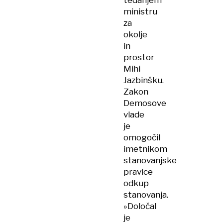
tedanjem
ministru
za
okolje
in
prostor
Mihi
Jazbinšku.
Zakon
Demosove
vlade
je
omogočil
imetnikom
stanovanjske
pravice
odkup
stanovanja.
»Določal
je