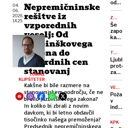
policija
odvrže
Nepremičninske
kot
04.
z njo
ogork
420
06.
rešitve iz
še ni
skoraj
2026,
ZAČASN
govoril
14.25
zažgal
vzporednih
PERONI
Še
bencin
zapora
vesolj: Od
črpalk
kamniš
Jazbinškovega
in
zakona do
dolenj
TUJI
proge,
DELAVCI
rekordnih cen
Ljublj
nato
protes
stanovanj
vlaki
zapust
TOMAŽ
spet
lokal,
KLIPŠTETER
na
Kakšne bi bile razmere na
ker
železni
VELIKA
je
stanovanjskem področju, če ne
ŠKODA
postaji
Požar
nataka
bi bilo Jazbinškovega zakona?
v
govoril
In koliko bi zbrali z novim
industr
srbsko
davkom, ki bi letno obdavčil
hali,
»V
tisočinko našega premoženja?
gasilci
Sloveni
KPK
Predsednik nepremičninskega
rešili