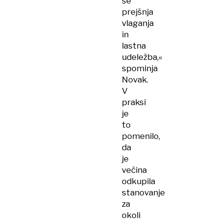
še
prejšnja
vlaganja
in
lastna
udeležba,«
spominja
Novak.
V
praksi
je
to
pomenilo,
da
je
večina
odkupila
stanovanje
za
okoli