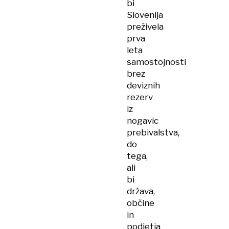
bi
Slovenija
preživela
prva
leta
samostojnosti
brez
deviznih
rezerv
iz
nogavic
prebivalstva,
do
tega,
ali
bi
država,
občine
in
podjetja