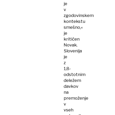
je
v
zgodovinskem
kontekstu
smešno,«
je
kritičen
Novak.
Slovenija
je
z
1,8-
odstotnim
deležem
davkov
na
premoženje
v
vseh