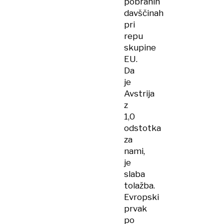
pobranih
davščinah
pri
repu
skupine
EU.
Da
je
Avstrija
z
1,0
odstotka
za
nami,
je
slaba
tolažba.
Evropski
prvak
po