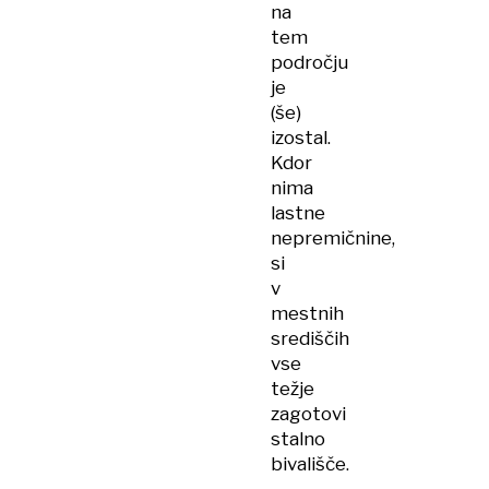
na
tem
področju
je
(še)
izostal.
Kdor
nima
lastne
nepremičnine,
si
v
mestnih
središčih
vse
težje
zagotovi
stalno
bivališče.