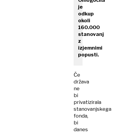
Omogočila
je
odkup
okoli
160.000
stanovanj
z
izjemnimi
popusti.
Če
država
ne
bi
privatizirala
stanovanjskega
fonda,
bi
danes