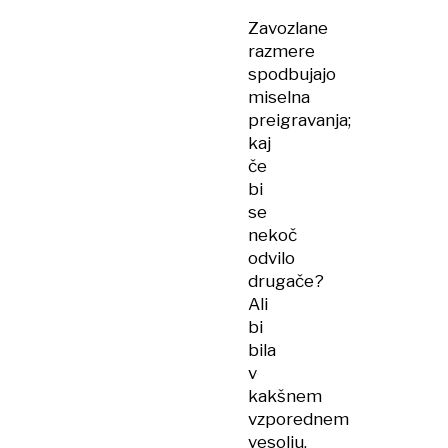
Zavozlane
razmere
spodbujajo
miselna
preigravanja;
kaj
če
bi
se
nekoč
odvilo
drugače?
Ali
bi
bila
v
kakšnem
vzporednem
vesolju,