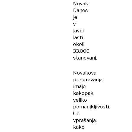
Novak.
Danes
je
v
javni
lasti
okoli
33.000
stanovanj.
Novakova
preigravanja
imajo
kakopak
veliko
pomanjkljivosti.
Od
vprašanja,
kako