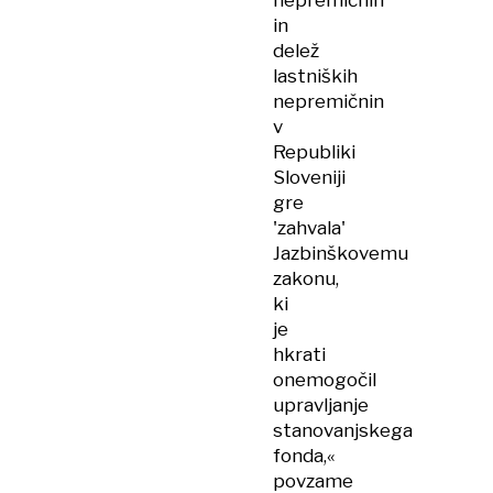
nepremičnin
in
delež
lastniških
nepremičnin
v
Republiki
Sloveniji
gre
'zahvala'
Jazbinškovemu
zakonu,
ki
je
hkrati
onemogočil
upravljanje
stanovanjskega
fonda,«
povzame