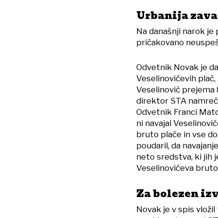
Urbanija zavaj
Na današnji narok je 
pričakovano neuspeš
Odvetnik Novak je da
Veselinovićevih plač, k
Veselinović prejema 
direktor STA namreč
Odvetnik Franci Matoz
ni navajal Veselinov
bruto plače in vse d
poudaril, da navajan
neto sredstva, ki jih 
Veselinovićeva bruto
Za bolezen iz
Novak je v spis vložil