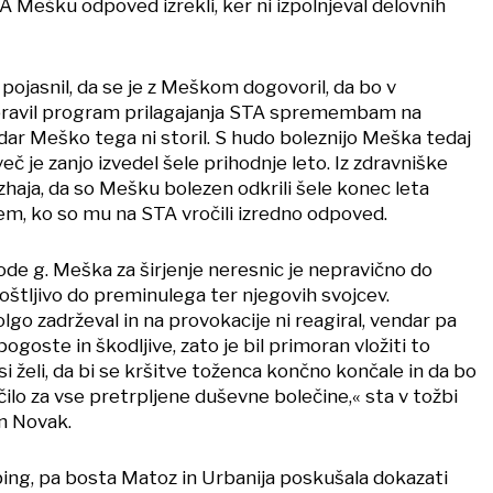
TA Mešku odpoved izrekli, ker ni izpolnjeval delovnih
i pojasnil, da se je z Meškom dogovoril, da bo v
ravil program prilagajanja STA spremembam na
ar Meško tega ni storil. S hudo boleznijo Meška tedaj
eč je zanjo izvedel šele prihodnje leto. Iz zdravniške
haja, da so Mešku bolezen odkrili šele konec leta
tem, ko so mu na STA vročili izredno odpoved.
ode g. Meška za širjenje neresnic je nepravično do
štljivo do preminulega ter njegovih svojcev.
go zadrževal in na provokacije ni reagiral, vendar pa
ogoste in škodljive, zato je bil primoran vložiti to
 želi, da bi se kršitve toženca končno končale in da bo
ilo za vse pretrpljene duševne bolečine,« sta v tožbi
in Novak.
bing, pa bosta Matoz in Urbanija poskušala dokazati