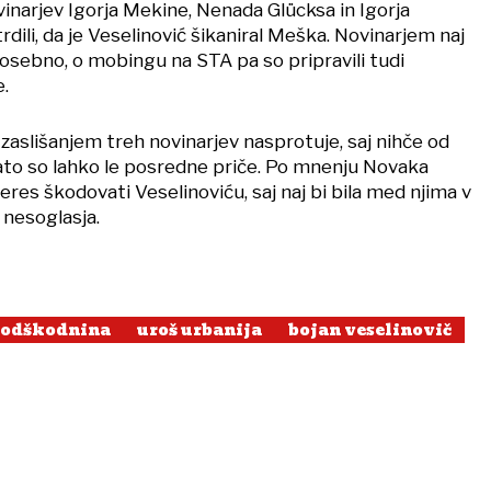
vinarjev Igorja Mekine, Nenada Glücksa in Igorja
otrdili, da je Veselinović šikaniral Meška. Novinarjem naj
osebno, o mobingu na STA pa so pripravili tudi
.
zaslišanjem treh novinarjev nasprotuje, saj nihče od
 zato so lahko le posredne priče. Po mnenju Novaka
nteres škodovati Veselinoviću, saj naj bi bila med njima v
 nesoglasja.
odškodnina
uroš urbanija
bojan veselinovič