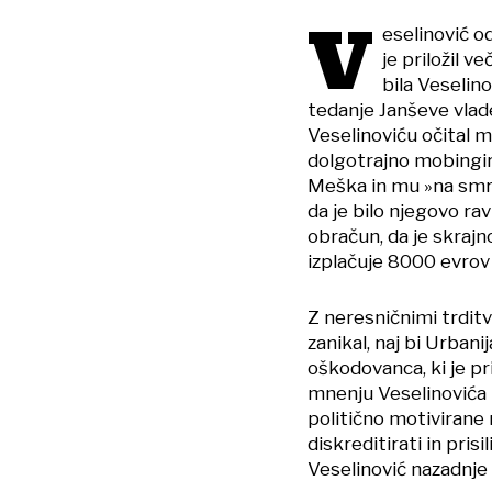
V
eselinović o
je priložil v
bila Veselin
tedanje Janševe vlade,
Veselinoviću očital m
dolgotrajno mobingi
Meška in mu »na smrt
da je bilo njegovo rav
obračun, da je skrajn
izplačuje 8000 evrov 
Z neresničnimi trditva
zanikal, naj bi Urban
oškodovanca, ki je pr
mnenju Veselinovića 
politično motivirane 
diskreditirati in prisi
Veselinović nazadnje t