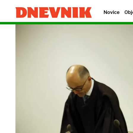
Novice
Obj