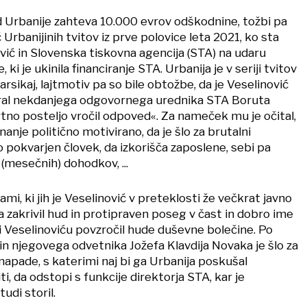
d Urbanije zahteva 10.000 evrov odškodnine, tožbi pa
eč Urbanijinih tvitov iz prve polovice leta 2021, ko sta
ović in Slovenska tiskovna agencija (STA) na udaru
 ki je ukinila financiranje STA. Urbanija je v seriji tvitov
arsikaj, lajtmotiv pa so bile obtožbe, da je Veselinović
ral nekdanjega odgovornega urednika STA Boruta
no posteljo vročil odpoved«. Za nameček mu je očital,
nanje politično motivirano, da je šlo za brutalni
o pokvarjen človek, da izkorišča zaposlene, sebi pa
(mesečnih) dohodkov, ...
mi, ki jih je Veselinović v preteklosti že večkrat javno
ija zakrivil hud in protipraven poseg v čast in dobro ime
i Veselinoviću povzročil hude duševne bolečine. Po
in njegovega odvetnika Jožefa Klavdija Novaka je šlo za
napade, s katerimi naj bi ga Urbanija poskušal
liti, da odstopi s funkcije direktorja STA, kar je
udi storil.