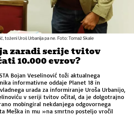
ć, toženi Uroš Urbanija pa ne. Foto: Tomaž Skale
a zaradi serije tvitov
ati 10.000 evrov?
STA Bojan Veselinović toži aktualnega
ika informativne oddaje Planet 18 in
vladnega urada za informiranje Uroša Urbanijo,
elinoviću v seriji tvitov očital, da je dolgotrajno
virano mobingiral nekdanjega odgovornega
ta Meška in mu »na smrtno posteljo vročil