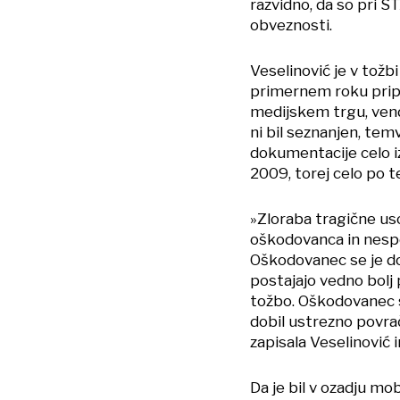
razvidno, da so pri S
obveznosti.
Veselinović je v tožb
primernem roku prip
medijskem trgu, vend
ni bil seznanjen, temv
dokumentacije celo iz
2009, torej celo po 
»Zloraba tragične us
oškodovanca in nespo
Oškodovanec se je dol
postajajo vedno bolj p
tožbo. Oškodovanec si
dobil ustrezno povrač
zapisala Veselinović 
Da je bil v ozadju mo