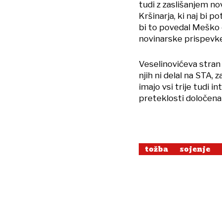
tudi z zaslišanjem no
Kršinarja, ki naj bi p
bi to povedal Meško 
novinarske prispevke
Veselinovićeva stran 
njih ni delal na STA,
imajo vsi trije tudi i
preteklosti določena
tožba
sojenje