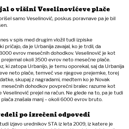
al o višini Veselinovićeve plače
prišel samo Veselinović, poskus poravnave pa je bil
en.
nes v spis med drugim vložil tudi izpiske
i pričajo, da je Urbanija zavajal, ko je trdil, da
8000 evrov mesečnih dohodkov. Veselinović je kot
 prejemal okoli 3500 evrov neto mesečne plače.
, ki zatopa Urbanijo, je temu oporekal, saj da Urbanija
ićeve neto plače, temveč vse njegove prejemke, torej
odatke, skupaj z nagradami, medtem ko je Novak
je mesečnih dohodkov povprečni bralec razume kot
je Veselinović prejel na račun. Ne glede na to, pa je tudi
 plača znašala manj – okoli 6000 evrov bruto.
vedeli po izrečeni odpovedi
 tudi izjavo urednikov STA iz leta 2009, iz katere je