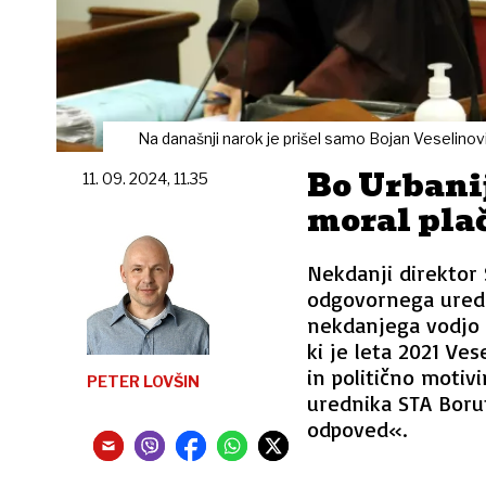
Na današnji narok je prišel samo Bojan Veselinovi
Bo Urbanij
11. 09. 2024, 11.35
moral plač
Nekdanji direktor 
odgovornega uredn
nekdanjega vodjo 
ki je leta 2021 Ves
in politično moti
PETER LOVŠIN
urednika STA Boru
odpoved«.