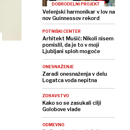
DOBRODELNI PROJEKT
Velenjski harmonikar v lov na
nov Guinnessov rekord
POTNIŠKI CENTER
Arhitekt Mušič: Nikoli nisem
pomislil, da je to v moji
Ljubljani sploh mogoče
ONESNAŽENJE
Zaradi onesnaženja v delu
Logatca voda nepitna
ZDRAVSTVO
Kako so se zasukali cilji
Golobove vlade
ODMEVNO