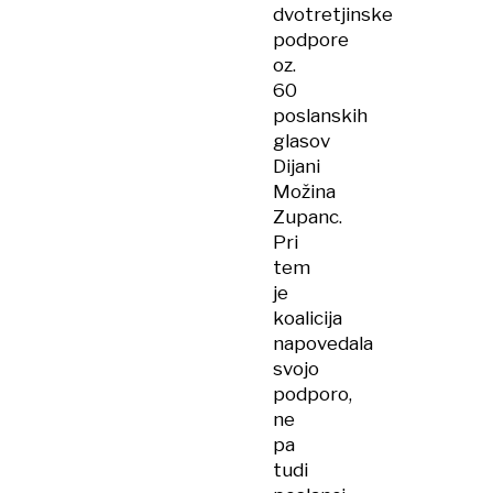
dvotretjinske
podpore
oz.
60
poslanskih
glasov
Dijani
Možina
Zupanc.
Pri
tem
je
koalicija
napovedala
svojo
podporo,
ne
pa
tudi