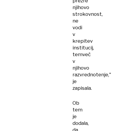
prezre
njihovo
strokovnost,
ne
vodi
v
krepitev
institucij,
temveč
v
njihovo
razvrednotenje,"
je
zapisala.
Ob
tem
je
dodala,
da