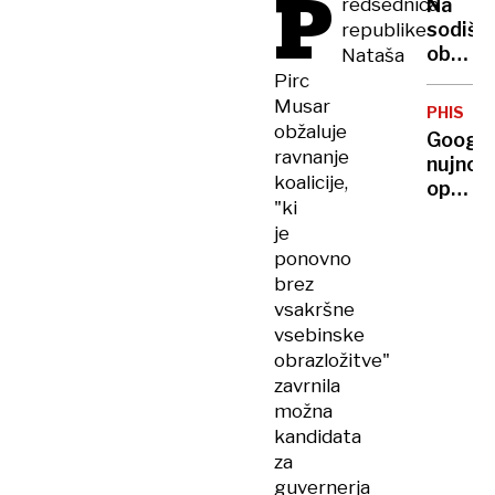
P
redsednica
Na
središ
sodišč
republike
mesta,
objeli
Nataša
tam
morilc
Pirc
sploh
svojeg
Musar
ne bi
PHISHIN
moža,
obžaluje
smel
Googlo
brata
ravnanje
biti;
nujno
in 21
koalicije,
lastni
opozor
drugih
"ki
spisali
za
žrtev
je
že
1,8
ponovno
1214
milijar
kazni!
brez
uporab
vsakršne
Gmaila
»Takoj
vsebinske
izbriši
obrazložitve"
to e-
zavrnila
sporoči
možna
kandidata
za
guvernerja