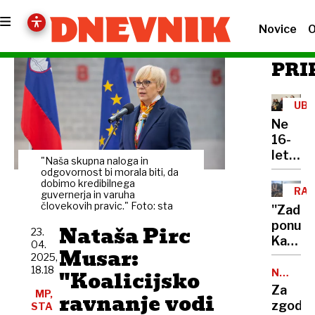
Novice
O
PRI
UBO
Ne
16-
letnim
"Naša skupna naloga in
deklic
odgovornost bi morala biti, da
dobimo kredibilnega
ne
RAZ
guvernerja in varuha
gluho
človekovih pravic." Foto: sta
''Zadnj
Ukraji
ponudba
Nataša Pirc
ni
23.
Kaj
04.
uspelo
Musar:
vse
2025,
ustavit
18.18
je
"Koalicijsko
NOV
poblaz
USPEH
Trump
Za
napada
MP,
ravnanje vodi
obljubi
zgodov
STA