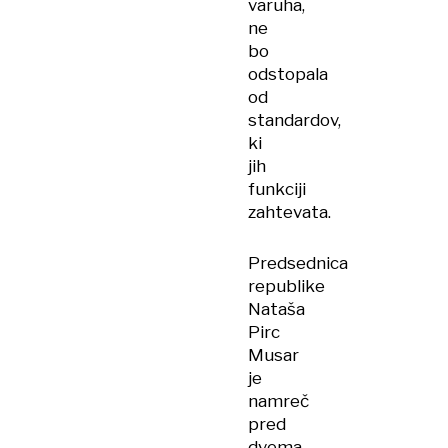
varuha,
ne
bo
odstopala
od
standardov,
ki
jih
funkciji
zahtevata.
Predsednica
republike
Nataša
Pirc
Musar
je
namreč
pred
dvema