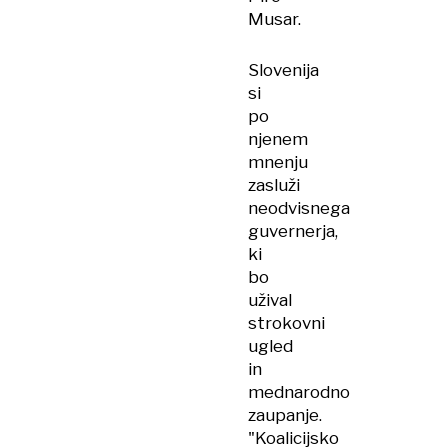
Musar.
Slovenija
si
po
njenem
mnenju
zasluži
neodvisnega
guvernerja,
ki
bo
užival
strokovni
ugled
in
mednarodno
zaupanje.
"Koalicijsko