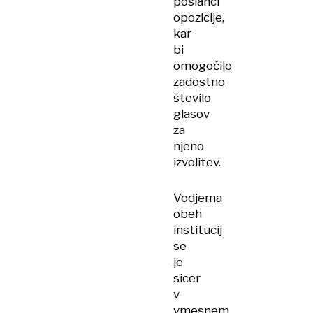
poslanci
opozicije,
kar
bi
omogočilo
zadostno
število
glasov
za
njeno
izvolitev.
Vodjema
obeh
institucij
se
je
sicer
v
vmesnem