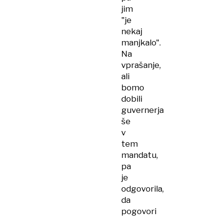
jim
"je
nekaj
manjkalo".
Na
vprašanje,
ali
bomo
dobili
guvernerja
še
v
tem
mandatu,
pa
je
odgovorila,
da
pogovori