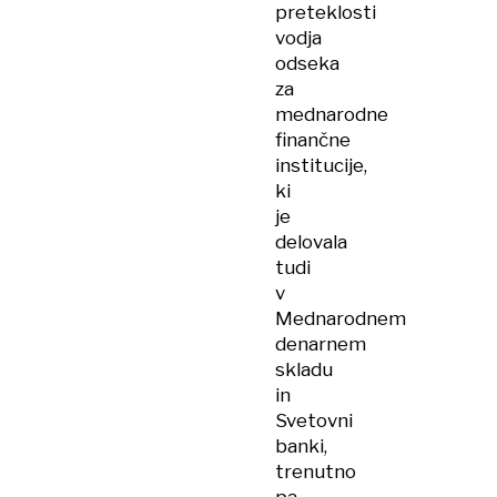
preteklosti
vodja
odseka
za
mednarodne
finančne
institucije,
ki
je
delovala
tudi
v
Mednarodnem
denarnem
skladu
in
Svetovni
banki,
trenutno
pa