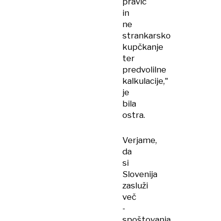
pravic
in
ne
strankarsko
kupčkanje
ter
predvolilne
kalkulacije,"
je
bila
ostra.
Verjame,
da
si
Slovenija
zasluži
več
-
spoštovanja