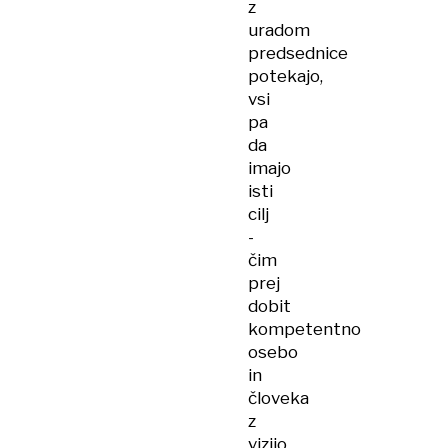
z
uradom
predsednice
potekajo,
vsi
pa
da
imajo
isti
cilj
-
čim
prej
dobit
kompetentno
osebo
in
človeka
z
vizijo.