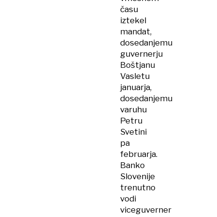
času
iztekel
mandat,
dosedanjemu
guvernerju
Boštjanu
Vasletu
januarja,
dosedanjemu
varuhu
Petru
Svetini
pa
februarja.
Banko
Slovenije
trenutno
vodi
viceguverner