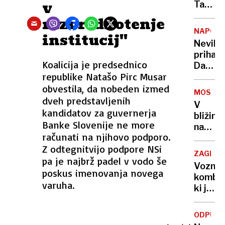
v
Putinu
Tadej
in
Pogača
razvrednotenje
Zelen
kot
NAPOVE
institucij''
v
prvi
Neviht
zamen
aktual
prihaja
za
zmago
Koalicija je predsednico
Danes
mir?
Toura
republike Natašo Pirc Musar
je
dobil
obvestila, da nobeden izmed
bilo
tudi
MOSKV
20
dveh predstavljenih
Valons
V
stopinj
kandidatov za guvernerja
puščic
bližini
že
Banke Slovenije ne more
nakupo
jutri
računati na njihovo podporo.
središ
jih
Z odtegnitvijo podpore NSi
odjekni
bo le
ZAGREB
pa je najbrž padel v vodo še
eksploz
še 11
Voznik
oblasti
poskus imenovanja novega
kombij
sumijo
varuha.
ki je
na
zbil
terori
otroka
ODPUŠČ
v