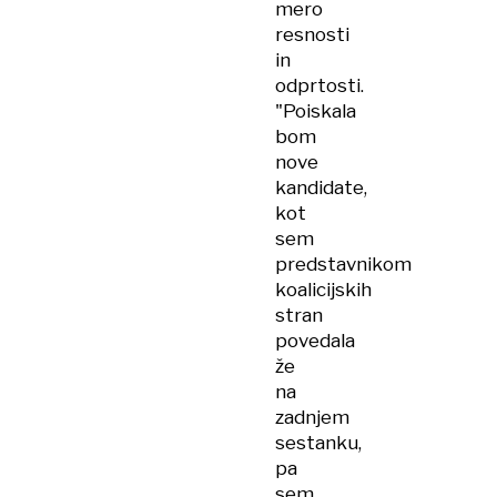
mero
resnosti
in
odprtosti.
"Poiskala
bom
nove
kandidate,
kot
sem
predstavnikom
koalicijskih
stran
povedala
že
na
zadnjem
sestanku,
pa
sem