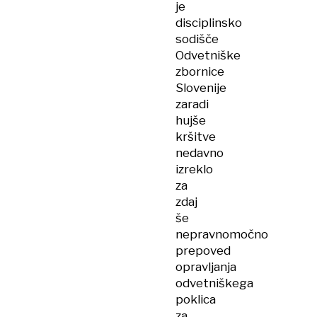
je
disciplinsko
sodišče
Odvetniške
zbornice
Slovenije
zaradi
hujše
kršitve
nedavno
izreklo
za
zdaj
še
nepravnomočno
prepoved
opravljanja
odvetniškega
poklica
za