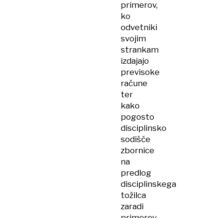
primerov,
ko
odvetniki
svojim
strankam
izdajajo
previsoke
račune
ter
kako
pogosto
disciplinsko
sodišče
zbornice
na
predlog
disciplinskega
tožilca
zaradi
primerov