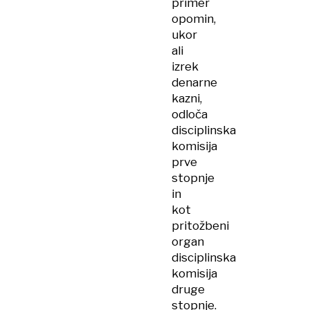
primer
opomin,
ukor
ali
izrek
denarne
kazni,
odloča
disciplinska
komisija
prve
stopnje
in
kot
pritožbeni
organ
disciplinska
komisija
druge
stopnje.