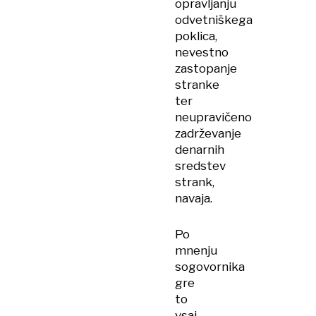
opravljanju
odvetniškega
poklica,
nevestno
zastopanje
stranke
ter
neupravičeno
zadrževanje
denarnih
sredstev
strank,
navaja.
Po
mnenju
sogovornika
gre
to
vsaj