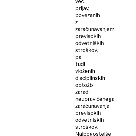
več
prijav,
povezanih
z
zaračunavanjem
previsokih
odvetniških
stroškov,
pa
tudi
vloženih
disciplinskih
obtožb
zaradi
neupravičenega
zaračunavanja
previsokih
odvetniških
stroškov.
Najpogostejše