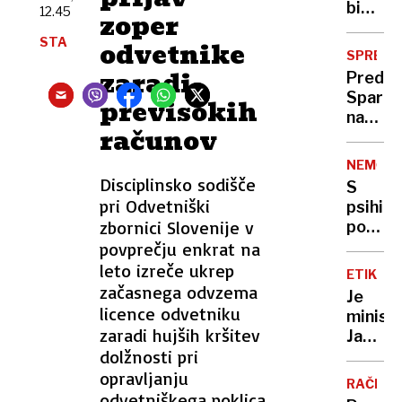
bi
12.45
zoper
kar
STA
odvetnike
ignorir
SPREM
ustavn
zaradi
Pred
sodišč
Sparo
previsokih
na
računov
Viču
nov
NEMČIJ
parkirn
Disciplinsko sodišče
S
režim:
pri Odvetniški
psihiat
tri
zbornici Slovenije v
pobegn
ure
v
povprečju enkrat na
brezpl
Kolumb
leto izreče ukrep
nato
ETIKA
vrnite
začasnega odvzema
tri
Je
davkop
licence odvetniku
evre
minist
stala
zaradi hujših kršitev
na
Janez
195
uro
dolžnosti pri
Cigler
tisoča
Kralj
opravljanju
RAČE
le
odvetniškega poklica.