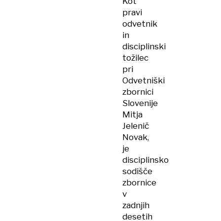
Kot
pravi
odvetnik
in
disciplinski
tožilec
pri
Odvetniški
zbornici
Slovenije
Mitja
Jelenič
Novak,
je
disciplinsko
sodišče
zbornice
v
zadnjih
desetih