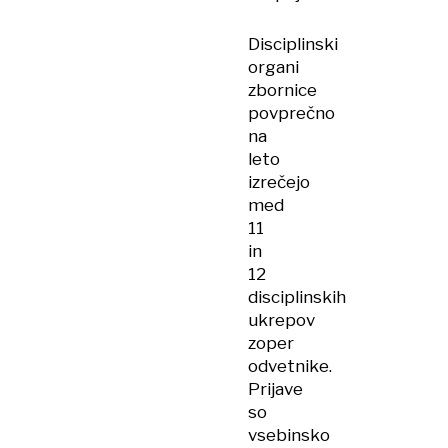
Disciplinski
organi
zbornice
povprečno
na
leto
izrečejo
med
11
in
12
disciplinskih
ukrepov
zoper
odvetnike.
Prijave
so
vsebinsko