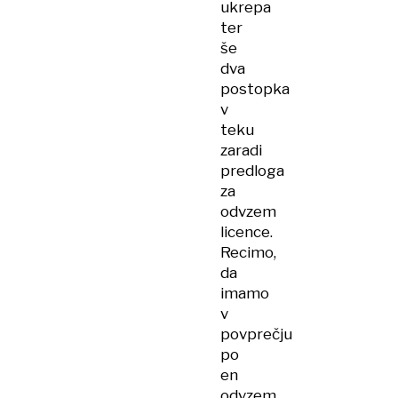
ukrepa
ter
še
dva
postopka
v
teku
zaradi
predloga
za
odvzem
licence.
Recimo,
da
imamo
v
povprečju
po
en
odvzem