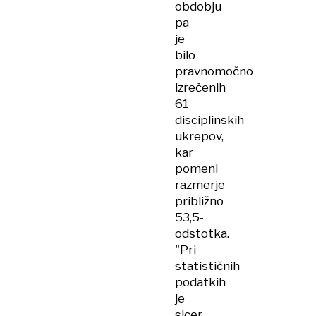
obdobju
pa
je
bilo
pravnomočno
izrečenih
61
disciplinskih
ukrepov,
kar
pomeni
razmerje
približno
53,5-
odstotka.
"Pri
statističnih
podatkih
je
sicer