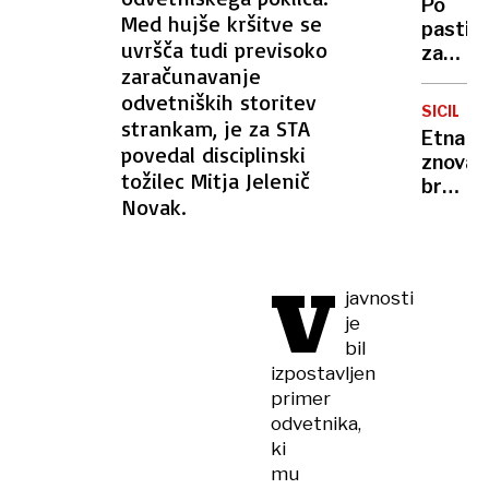
Po
moraln
Med hujše kršitve se
pasti
razsod
uvršča tudi previsoko
za
ali
zaračunavanje
spolne
tudi
odvetniških storitev
predat
moraln
SICILIJA
ovadili
strankam, je za STA
grešni
Etna
štiri
povedal disciplinski
znova
mladol
tožilec Mitja Jelenič
bruha:
vplete
Novak.
pepel
so
prekril
bili
Catani
tudi
V
letalsk
otroci,
javnosti
prome
mlajši
je
skoraj
od
bil
obstal
14
izpostavljen
let
primer
odvetnika,
ki
mu