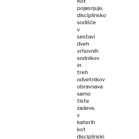
Kot
pojasnjuje,
disciplinsko
sodišče
v
sestavi
dveh
vrhovnih
sodnikov
in
treh
odvetnikov
obravnava
samo
tiste
zadeve,
v
katerih
kot
disciplinski