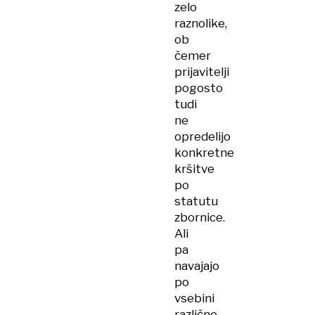
zelo
raznolike,
ob
čemer
prijavitelji
pogosto
tudi
ne
opredelijo
konkretne
kršitve
po
statutu
zbornice.
Ali
pa
navajajo
po
vsebini
različne