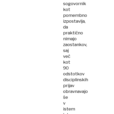
sogovornik
kot
pomembno
izpostavlja,
da
praktično
nimajo
zaostankov,
saj
več
kot
90
odstotkov
disciplinskih
prijav
obravnavajo
še
v
istem