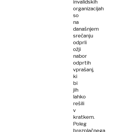
invalidskih
organizacijah
so
na
današnjem
srečanju
odprli
ožji
nabor
odprtih
vprašanj,
ki
bi
jih
lahko
rešili
v
kratkem.
Poleg
brezplačnega