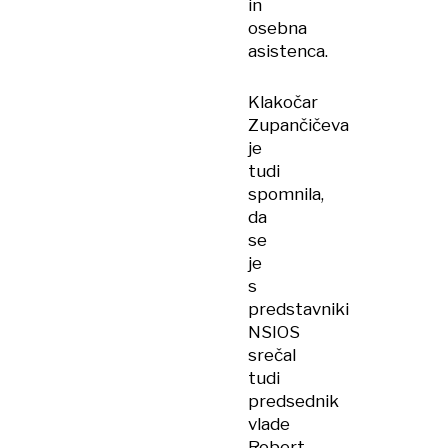
in
osebna
asistenca.
Klakočar
Zupančičeva
je
tudi
spomnila,
da
se
je
s
predstavniki
NSIOS
srečal
tudi
predsednik
vlade
Robert