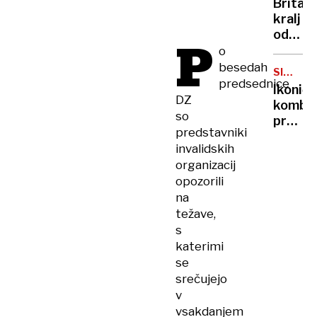
Britan
Nico
kralj
pa
odpove
P
njen
obvezn
o
sin
zaradi
besedah
SIMBOL
strans
predsednice
HIPIJEV
Ikoničn
učinko
DZ
kombi
zdravlj
so
praznu
raka
predstavniki
75.
invalidskih
rojstni
organizacij
dan
opozorili
na
težave,
s
katerimi
se
srečujejo
v
vsakdanjem