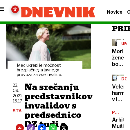
Novice
O
PRI
UM
Morile
žene
bo
Med ukrepi je možnost
sedel
brezplačnega javnega
prevoza za vse invalide.
21
DOB
let
Na srečanju
PRO
23.
Velenj
09.
predstavnikov
harmon
2022,
v lov
15.17
invalidov s
na
STA
predsednico
nov
POTNIŠK
CENTER
Guinne
Arhite
DZ tudi o
rekord
Mušič: