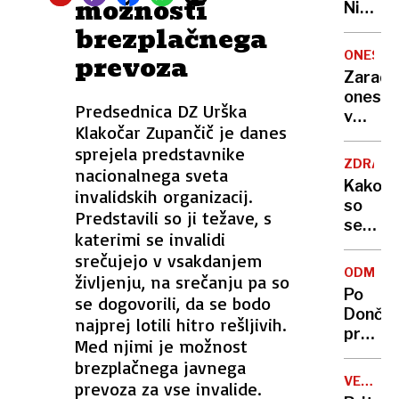
možnosti
Nikoli
nisem
brezplačnega
pomisli
ONESNA
prevoza
da je
Zaradi
to v
onesna
moji
Predsednica DZ Urška
v
Ljublja
Klakočar Zupančič je danes
delu
sploh
sprejela predstavnike
Logat
mogoč
ZDRAVS
nacionalnega sveta
voda
Kako
invalidskih organizacij.
nepitn
so
Predstavili so ji težave, s
se
katerimi se invalidi
zasuka
srečujejo v vsakdanjem
cilji
ODMEV
življenju, na srečanju pa so
Golobo
Po
se dogovorili, da se bodo
vlade
Dončić
najprej lotili hitro rešljivih.
prodaji
Med njimi je možnost
Karma
brezplačnega javnega
je
VELIKA
prevoza za vse invalide.
psica,
BRITANI