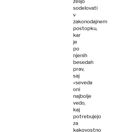
želijo
sodelovati
v
zakonodajnem
postopku,
kar
je
po
njenih
besedah
prav,
saj
»seveda
oni
najbolje
vedo,
kaj
potrebujejo
za
kakovostno