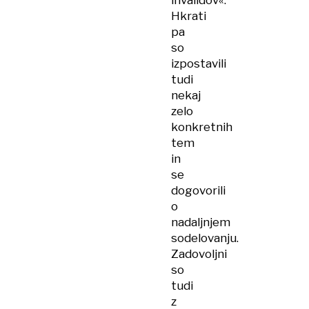
invalidov«.
Hkrati
pa
so
izpostavili
tudi
nekaj
zelo
konkretnih
tem
in
se
dogovorili
o
nadaljnjem
sodelovanju.
Zadovoljni
so
tudi
z