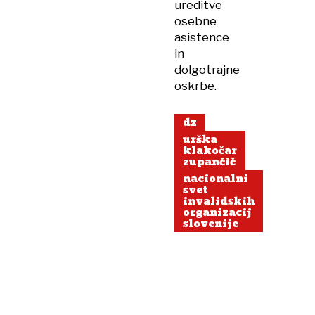
ureditve
osebne
asistence
in
dolgotrajne
oskrbe.
dz
urška
klakočar
zupančič
nacionalni
svet
invalidskih
organizacij
slovenije