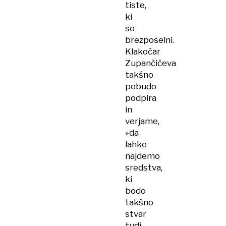
tiste,
ki
so
brezposelni.
Klakočar
Zupančičeva
takšno
pobudo
podpira
in
verjame,
»da
lahko
najdemo
sredstva,
ki
bodo
takšno
stvar
tudi