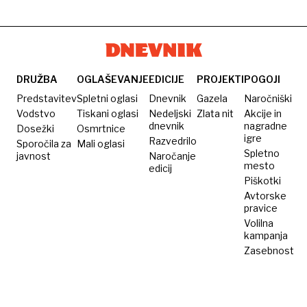
DRUŽBA
OGLAŠEVANJE
EDICIJE
PROJEKTI
POGOJI
Predstavitev
Spletni oglasi
Dnevnik
Gazela
Naročniški
Vodstvo
Tiskani oglasi
Nedeljski
Zlata nit
Akcije in
dnevnik
nagradne
Dosežki
Osmrtnice
igre
Razvedrilo
Sporočila za
Mali oglasi
Spletno
javnost
Naročanje
mesto
edicij
Piškotki
Avtorske
pravice
Volilna
kampanja
Zasebnost