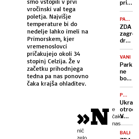
smo vstopili v prvi
pričak
vročinski val tega
rešitel
poletja. Najvišje
PALEST
temperature bi do
-
ZDA
IZRAEL
nedelje lahko imeli na
zagroz
Primorskem, kjer
država
vremenoslovci
ki bi
pričakujejo okoli 34
se
VANDAL
stopinj Celzija. Že v
udeleži
Parka
začetku prihodnjega
konfer
ne
ZN o
tedna pa nas ponovno
bodo
rešitvi
čaka krajša ohladitev.
dodat
dveh
zaščitil
držav
PREISK
župan
KOMISIJ
Ukrade
»N
Jankov
e
otroci:
meni,
V
čaka
da
Novem
nas
to ni
mestu
nič
potreb
BALKAN
rodila
zelo