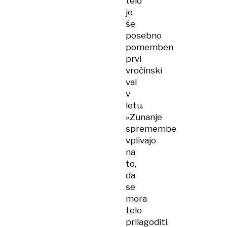
telo
je
še
posebno
pomemben
prvi
vročinski
val
v
letu.
»Zunanje
spremembe
vplivajo
na
to,
da
se
mora
telo
prilagoditi.