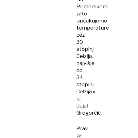
Primorskem
zato
pričakujemo
temperature
čez
30
stopinj
Celzija,
najvišje
do
34
stopinj
Celzija,«
je
dejal
Gregorčič.
Prav
za