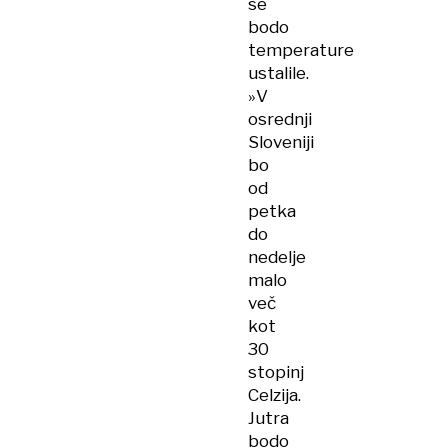
se
bodo
temperature
ustalile.
»V
osrednji
Sloveniji
bo
od
petka
do
nedelje
malo
več
kot
30
stopinj
Celzija.
Jutra
bodo