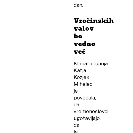
dan.
Vročinskih
valov
bo
vedno
več
Klimatologinja
Katja
Kozjek
Mihelec
je
povedala,
da
vremenoslovci
ugotavljajo,
da
je