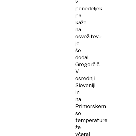
v
ponedeljek
pa
kaže
na
osvežitev,«
je
še
dodal
Gregorčič.
V
osrednji
Sloveniji
in
na
Primorskem
so
temperature
že
včeraj