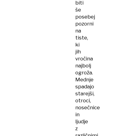
biti
še
posebej
pozorni
na
tiste,
ki
jih
vročina
najbolj
ogroža.
Mednje
spadajo
starejši,
otroci,
nosečnice
in
ljudje
z
različnimi