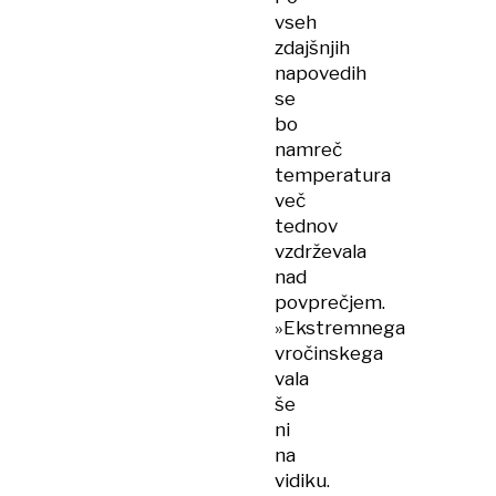
vseh
zdajšnjih
napovedih
se
bo
namreč
temperatura
več
tednov
vzdrževala
nad
povprečjem.
»Ekstremnega
vročinskega
vala
še
ni
na
vidiku.