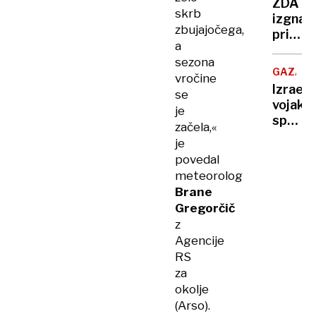
ZDA
tri
skrb
izgnan
otroke
zbujajočega,
priselj
vsi
a
pošilja
naj
sezona
na
bi
GAZA
vročine
Kosovo
umrli
Izraels
se
pritisk
takoj
vojaki
je
tudi
po
spet
začela,«
na
rojstv
streljal
Srbijo
je
na
povedal
Palesti
meteorolog
ki so
Brane
prišli
Gregorčič
po
z
hrano
Agencije
RS
za
okolje
(Arso).