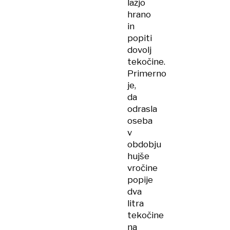
lažjo
hrano
in
popiti
dovolj
tekočine.
Primerno
je,
da
odrasla
oseba
v
obdobju
hujše
vročine
popije
dva
litra
tekočine
na