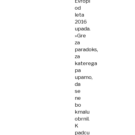
Evropi
od
leta
2016
upada.
»Gre
za
paradoks,
za
katerega
pa
upamo,
da
se
ne
bo
kmalu
obrnil.
K
padcu