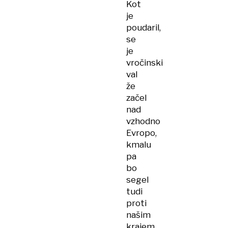
Kot
je
poudaril,
se
je
vročinski
val
že
začel
nad
vzhodno
Evropo,
kmalu
pa
bo
segel
tudi
proti
našim
krajem.