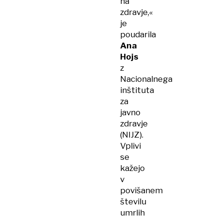
na
zdravje,«
je
poudarila
Ana
Hojs
z
Nacionalnega
inštituta
za
javno
zdravje
(NIJZ).
Vplivi
se
kažejo
v
povišanem
številu
umrlih