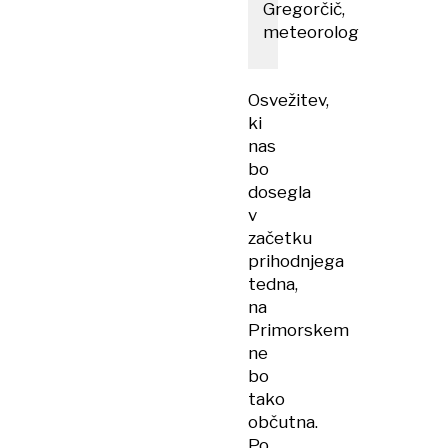
Gregorčič,
meteorolog
Osvežitev,
ki
nas
bo
dosegla
v
začetku
prihodnjega
tedna,
na
Primorskem
ne
bo
tako
občutna.
Po