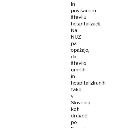
in
povišanem
številu
hospitalizacij.
Na
NIJZ
pa
opažajo,
da
število
umrlih
in
hospitaliziranih
tako
v
Sloveniji
kot
drugod
po