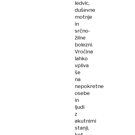
ledvic,
duševne
motnje
in
srčno-
žilne
bolezni.
Vročina
lahko
vpliva
še
na
nepokretne
osebe
in
ljudi
z
akutnimi
stanji,
kot