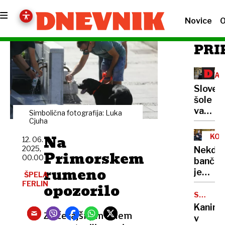
Novice
O
PRI
VA
Sloven
šole
varne,
Simbolična fotografija: Luka
a ne
Cjuha
imune
Na
KOR
12. 06.
za
2025,
Nekdan
Primorskem
tragič
00.00
bančni
dogod
rumeno
je
ŠPELA
pripor
FERLIN
opozorilo
spamet
SMUČIŠ
KANIN
Kanin
Z včerajšnjim dnem
v