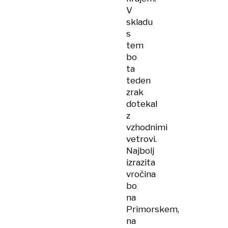
V
skladu
s
tem
bo
ta
teden
zrak
dotekal
z
vzhodnimi
vetrovi.
Najbolj
izrazita
vročina
bo
na
Primorskem,
na