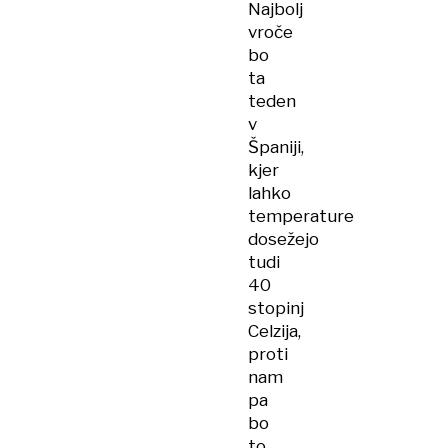
Najbolj
vroče
bo
ta
teden
v
Španiji,
kjer
lahko
temperature
dosežejo
tudi
40
stopinj
Celzija,
proti
nam
pa
bo
to