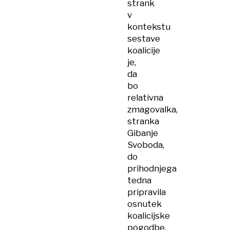
strank
v
kontekstu
sestave
koalicije
je,
da
bo
relativna
zmagovalka,
stranka
Gibanje
Svoboda,
do
prihodnjega
tedna
pripravila
osnutek
koalicijske
pogodbe.