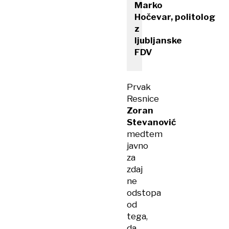
Marko
Hočevar, politolog
z
ljubljanske
FDV
Prvak
Resnice
Zoran
Stevanović
medtem
javno
za
zdaj
ne
odstopa
od
tega,
da