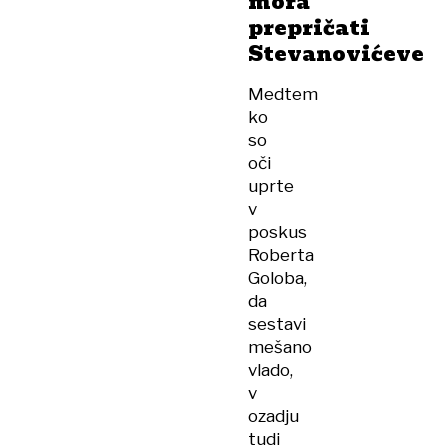
mora
prepričati
Stevanovićeve
Medtem
ko
so
oči
uprte
v
poskus
Roberta
Goloba,
da
sestavi
mešano
vlado,
v
ozadju
tudi