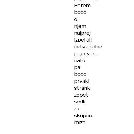
Potem
bodo
o
njem
najprej
izpeljali
individualne
pogovore,
nato
pa
bodo
prvaki
strank
zopet
sedli
za
skupno
mizo.