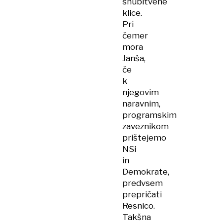
snubitvene
klice.
Pri
čemer
mora
Janša,
če
k
njegovim
naravnim,
programskim
zaveznikom
prištejemo
NSi
in
Demokrate,
predvsem
prepričati
Resnico.
Takšna