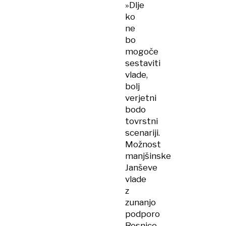
»Dlje
ko
ne
bo
mogoče
sestaviti
vlade,
bolj
verjetni
bodo
tovrstni
scenariji.
Možnost
manjšinske
Janševe
vlade
z
zunanjo
podporo
Resnice