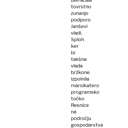
zavračala
tovrstno
zunanjo
podporo
Janševi
vladi.
Sploh
ker
bi
takšna
vlada
bržkone
izpolnila
marsikatero
programsko
točko
Resnice
na
področju
gospodarstva