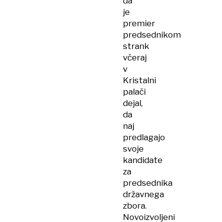
da
je
premier
predsednikom
strank
včeraj
v
Kristalni
palači
dejal,
da
naj
predlagajo
svoje
kandidate
za
predsednika
državnega
zbora.
Novoizvoljeni