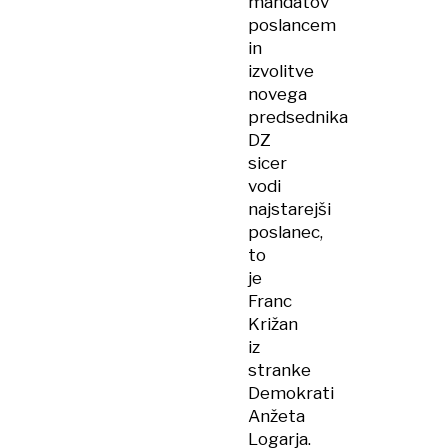
mandatov
poslancem
in
izvolitve
novega
predsednika
DZ
sicer
vodi
najstarejši
poslanec,
to
je
Franc
Križan
iz
stranke
Demokrati
Anžeta
Logarja.