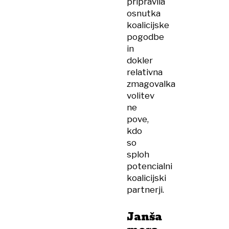
pripravila
osnutka
koalicijske
pogodbe
in
dokler
relativna
zmagovalka
volitev
ne
pove,
kdo
so
sploh
potencialni
koalicijski
partnerji.
Janša