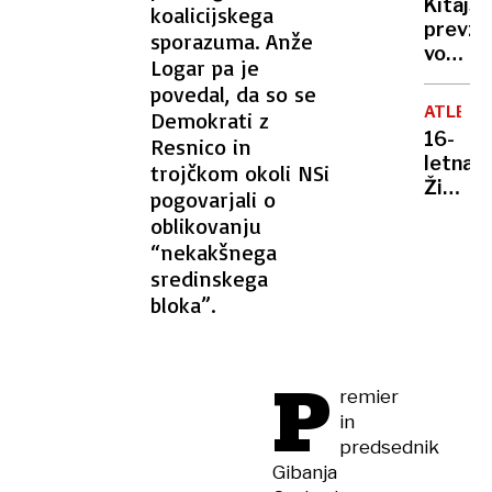
Kitajs
koalicijskega
v
prevz
sporazuma. Anže
Harkiv
vodilno
droni
Logar pa je
vlogo
udarili
povedal, da so se
tudi
po
ATLETI
Demokrati z
pri
Rusiji
16-
Resnico in
razvoj
letna
trojčkom okoli NSi
zdravil
Živa
pogovarjali o
»Leta
Remic
2030
oblikovanju
postal
bodo
“nekakšnega
svetov
moji
sredinskega
prvaki
tekme
bloka”.
v
Kitajci,
teku
ne
na
Merck
P
800
remier
metro
in
predsednik
Gibanja