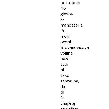
potrebnih
46
glasov
za
mandatarja.
Po
moji
oceni
Stevanovićeva
volilna
baza
tudi
ni
tako
zahtevna,
da
bi
že
vnaprej