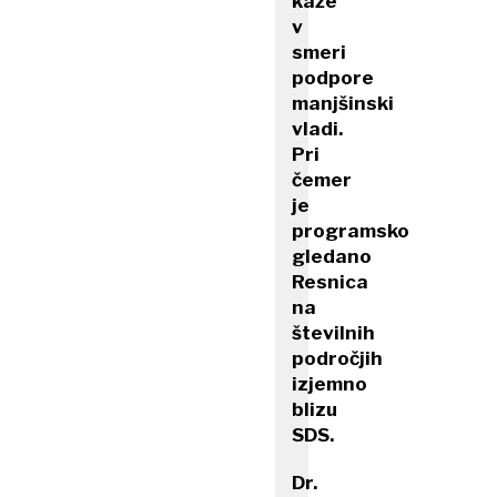
kaže
v
smeri
podpore
manjšinski
vladi.
Pri
čemer
je
programsko
gledano
Resnica
na
številnih
področjih
izjemno
blizu
SDS.
Dr.