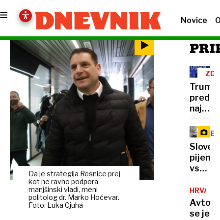
Novice
O
PRI
ZD
Trump
pred
najtež
politič
preizk
RE
številk
Sloven
so
pijemo
rekord
vse
nizke
Da je strategija Resnice prej
manj
kot ne ravno podpora
mleka,
manjšinski vladi, meni
HRVAŠK
politolog dr. Marko Hočevar.
vračaj
Avtob
Foto: Luka Cjuha
pa
se je