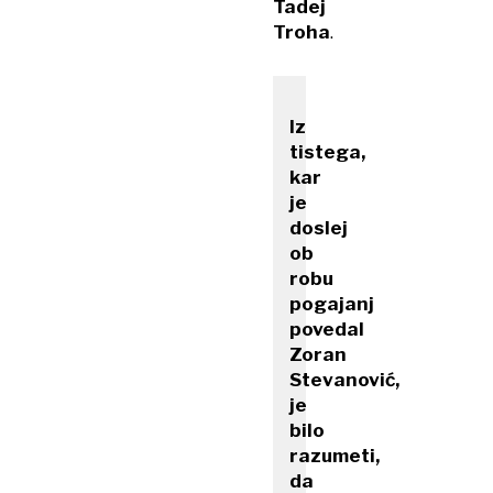
Tadej
Troha
.
Iz
tistega,
kar
je
doslej
ob
robu
pogajanj
povedal
Zoran
Stevanović,
je
bilo
razumeti,
da