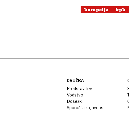
korupcija
kpk
DRUŽBA
Predstavitev
S
Vodstvo
T
Dosežki
Sporočila za javnost
M