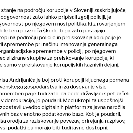
stanje na področju korupcije v Sloveniji zaskrbljujoče,
 odgovornost zato lahko pripisali zgolj policiji, je
govornost po njegovem nosi politika, ki z rovarjenjem
h le tem povzroča škodo, ti pa zato postajajo
epi na področju policije in preiskovanja korupcije je
il spremembe pri načinu imenovanja generalnega
n organizacijske spremembe v policiji, po njegovem
ializirane skupine za preiskovanje korupcije, ki
e samo v preiskovanje korupcijskih kaznivih dejanj.
sa Andrijaniča je boj proti korupciji ključnega pomena
venskega gospodarstva in za doseganje višje
omemben pa je tudi zato, da bodo državljani spet začeli
in v demokracijo, je poudaril. Med ukrepi za uspešnejši
 izpostavil uvedbo digitalnih platform za javna naročila
nih baz v enotno podatkovno bazo. Kot je poudaril,
 orodja za raziskovanje povezav, prirejanja razpisov,
vsi podatki pa morajo biti tudi javno dostopni.