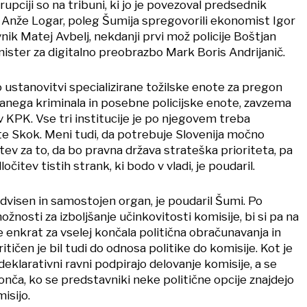
rupciji so na tribuni, ki jo je povezoval predsednik
nže Logar, poleg Šumija spregovorili ekonomist Igor
ik Matej Avbelj, nekdanji prvi mož policije Boštjan
nister za digitalno preobrazbo Mark Boris Andrijanič.
o ustanovitvi specializirane tožilske enote za pregon
iranega kriminala in posebne policijske enote, zavzema
v KPK. Vse tri institucije je po njegovem treba
te Skok. Meni tudi, da potrebuje Slovenija močno
tev za to, da bo pravna država strateška prioriteta, pa
očitev tistih strank, ki bodo v vladi, je poudaril.
visen in samostojen organ, je poudaril Šumi. Po
ožnosti za izboljšanje učinkovitosti komisije, bi si pa na
 se enkrat za vselej končala politična obračunavanja in
Kritičen je bil tudi do odnosa politike do komisije. Kot je
 deklarativni ravni podpirajo delovanje komisije, a se
nča, ko se predstavniki neke politične opcije znajdejo
isijo.