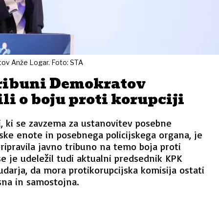
tov Anže Logar. Foto: STA
tribuni Demokratov
li o boju proti korupciji
, ki se zavzema za ustanovitev posebne
ilske enote in posebnega policijskega organa, je
pripravila javno tribuno na temo boja proti
se je udeležil tudi aktualni predsednik KPK
udarja, da mora protikorupcijska komisija ostati
sna in samostojna.