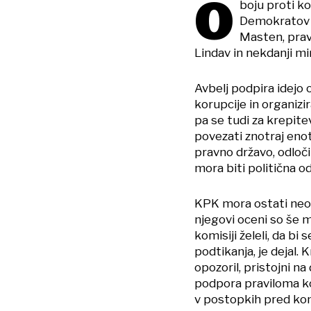
O
boju proti ko
Demokratov A
Masten, pravn
Lindav in nekdanji mi
Avbelj podpira idejo 
korupcije in organiz
pa se tudi za krepite
povezati znotraj eno
pravno državo, odloči
mora biti politična odl
KPK mora ostati neod
njegovi oceni so še m
komisiji želeli, da bi
podtikanja, je dejal. 
opozoril, pristojni na
podpora praviloma ko
v postopkih pred kom