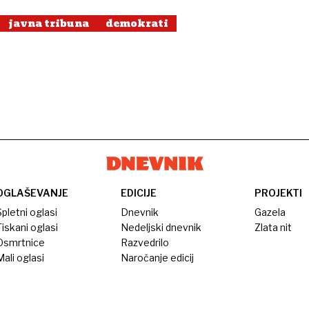
javna tribuna
demokrati
OGLAŠEVANJE
EDICIJE
PROJEKTI
pletni oglasi
Dnevnik
Gazela
iskani oglasi
Nedeljski dnevnik
Zlata nit
Osmrtnice
Razvedrilo
ali oglasi
Naročanje edicij