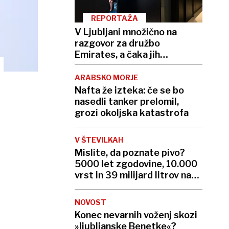
REPORTAŽA
V Ljubljani množično na
razgovor za družbo
Emirates, a čaka jih
zahtevna pot do sanjske
službe
ARABSKO MORJE
Nafta že izteka: če se bo
nasedli tanker prelomil,
grozi okoljska katastrofa
V ŠTEVILKAH
Mislite, da poznate pivo?
5000 let zgodovine, 10.000
vrst in 39 milijard litrov na
leto
NOVOST
Konec nevarnih voženj skozi
»ljubljanske Benetke«?