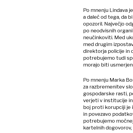
Po mnenju Lindava je 
a daleč od tega, da bi
opozoril. Največjo od
po neodvisnih organi
neučinkoviti. Med ukr
med drugim izpostav
direktorja policije i
potrebujemo tudi spec
morajo biti usmerjen
Po mnenju Marka Bori
za razbremenitev slo
gospodarske rasti, p
verjeti v institucije 
boj proti korupciji je
in povezavo podatkov
potrebujemo močnejša
kartelnih dogovorov, 