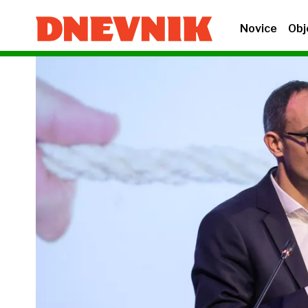
Novice
Obj