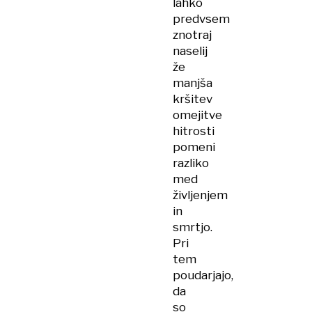
lahko
predvsem
znotraj
naselij
že
manjša
kršitev
omejitve
hitrosti
pomeni
razliko
med
življenjem
in
smrtjo.
Pri
tem
poudarjajo,
da
so