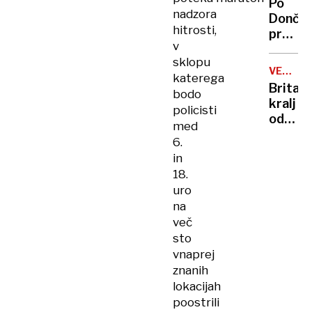
Po
vlade
nadzora
Dončić
hitrosti,
prodaji
v
Karma
sklopu
je
VELIKA
katerega
psica,
BRITANI
Britan
bodo
Nico
kralj
policisti
pa
odpove
njen
med
obvezn
sin
6.
zaradi
in
strans
18.
učinko
uro
zdravlj
na
raka
več
sto
vnaprej
znanih
lokacijah
poostrili