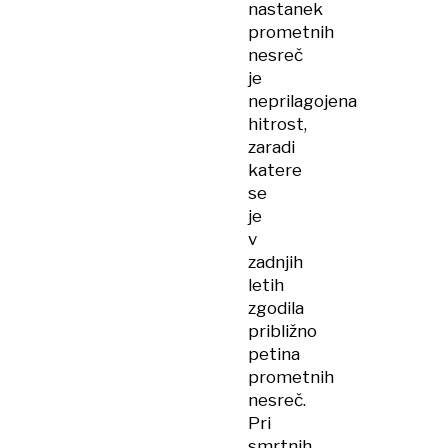
nastanek
prometnih
nesreč
je
neprilagojena
hitrost,
zaradi
katere
se
je
v
zadnjih
letih
zgodila
približno
petina
prometnih
nesreč.
Pri
smrtnih