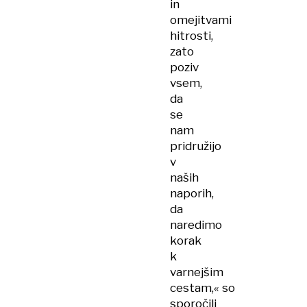
in
omejitvami
hitrosti,
zato
poziv
vsem,
da
se
nam
pridružijo
v
naših
naporih,
da
naredimo
korak
k
varnejšim
cestam,« so
sporočili