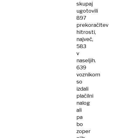
skupaj
ugotovili
897
prekoračitev
hitrosti,
največ,
583
v
naseljih.
639
voznikom
so
izdali
plačilni
nalog
ali
pa
bo
zoper