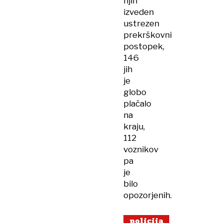
njih
izveden
ustrezen
prekrškovni
postopek,
146
jih
je
globo
plačalo
na
kraju,
112
voznikov
pa
je
bilo
opozorjenih.
policija