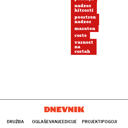
nadzor
hitrosti
poostren
nadzor
maraton
ceste
varnost
na
cestah
DRUŽBA
OGLAŠEVANJE
EDICIJE
PROJEKTI
POGOJI