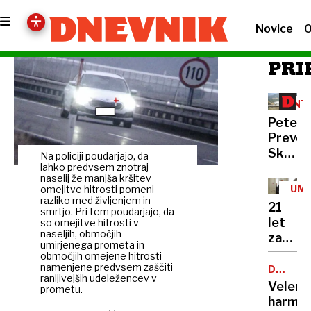
Novice
O
PRI
INT
Peter
Prevc:
Skakal
Na policiji poudarjajo, da
policaji
lahko predvsem znotraj
naselij že manjša kršitev
niso
UM
omejitve hitrosti pomeni
opravlj
razliko med življenjem in
21
smrtjo. Pri tem poudarjajo, da
svojeg
let
so omejitve hitrosti v
dela
naseljih, območjih
zapora
umirjenega prometa in
Bančni
območjih omejene hitrosti
namenjene predvsem zaščiti
inšpek
DOBROD
ranljivejših udeležencev v
PROJEK
s
Velenj
prometu.
pasom
harmon