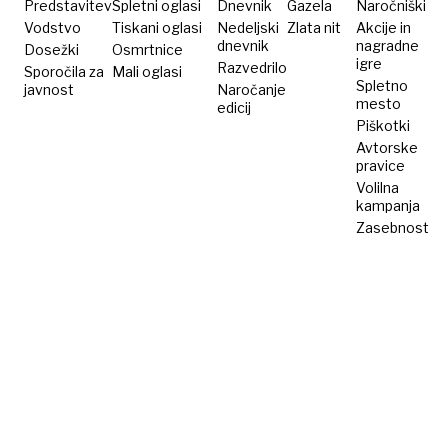
Predstavitev
Spletni oglasi
Dnevnik
Gazela
Naročniški
Vodstvo
Tiskani oglasi
Nedeljski
Zlata nit
Akcije in
dnevnik
nagradne
Dosežki
Osmrtnice
igre
Razvedrilo
Sporočila za
Mali oglasi
Spletno
javnost
Naročanje
mesto
edicij
Piškotki
Avtorske
pravice
Volilna
kampanja
Zasebnost