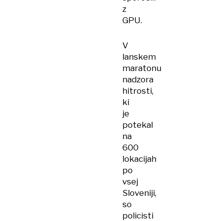
z
GPU.
V
lanskem
maratonu
nadzora
hitrosti,
ki
je
potekal
na
600
lokacijah
po
vsej
Sloveniji,
so
policisti