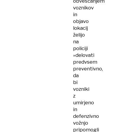
obveščanjem
voznikov
in
objavo
lokacij
želijo
na
policiji
»delovati
predvsem
preventivno,
da
bi
vozniki
z
umirjeno
in
defenzivno
vožnjo
pripomogli