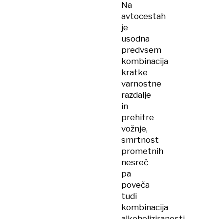
Na
avtocestah
je
usodna
predvsem
kombinacija
kratke
varnostne
razdalje
in
prehitre
vožnje,
smrtnost
prometnih
nesreč
pa
poveča
tudi
kombinacija
alkoholiziranosti