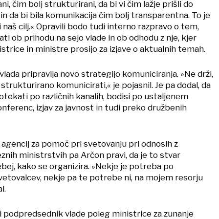
ani, čim bolj strukturirani, da bi vi čim lažje prišli do
in da bi bila komunikacija čim bolj transparentna. To je
di naš cilj.« Opravili bodo tudi interno razpravo o tem,
ati ob prihodu na sejo vlade in ob odhodu z nje, kjer
strice in ministre prosijo za izjave o aktualnih temah.
 vlada pripravlja novo strategijo komuniciranja. »Ne drži,
strukturirano komunicirati,« je pojasnil. Je pa dodal, da
tekati po različnih kanalih, bodisi po ustaljenem
nferenc, izjav za javnost in tudi preko družbenih
 agencij za pomoč pri svetovanju pri odnosih z
nih ministrstvih pa Arčon pravi, da je to stvar
bej, kako se organizira. »Nekje je potreba po
vetovalcev, nekje pa te potrebe ni, na mojem resorju
l.
ti podpredsednik vlade poleg ministrice za zunanje