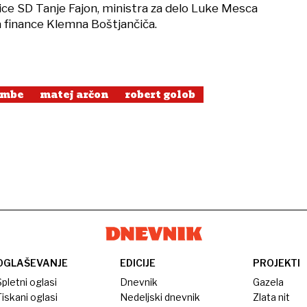
ce SD Tanje Fajon, ministra za delo Luke Mesca
za finance Klemna Boštjančiča.
embe
matej arčon
robert golob
OGLAŠEVANJE
EDICIJE
PROJEKTI
pletni oglasi
Dnevnik
Gazela
iskani oglasi
Nedeljski dnevnik
Zlata nit