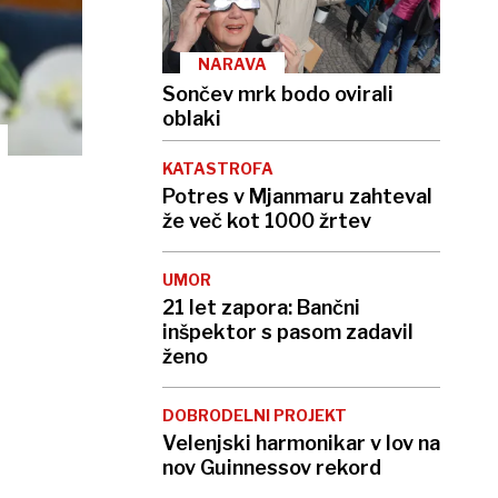
NARAVA
Sončev mrk bodo ovirali
oblaki
KATASTROFA
Potres v Mjanmaru zahteval
že več kot 1000 žrtev
UMOR
21 let zapora: Bančni
inšpektor s pasom zadavil
ženo
DOBRODELNI PROJEKT
Velenjski harmonikar v lov na
nov Guinnessov rekord