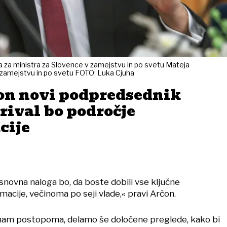
 za ministra za Slovence v zamejstvu in po svetu Mateja
 zamejstvu in po svetu FOTO: Luka Cjuha
on novi podpredsednik
rival bo področje
cije
osnovna naloga bo, da boste dobili vse ključne
macije, večinoma po seji vlade,« pravi Arčon.
mam postopoma, delamo še določene preglede, kako bi