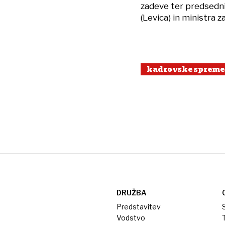
zadeve ter predsedni
(Levica) in ministra 
kadrovske sprem
DRUŽBA
Predstavitev
S
Vodstvo
T