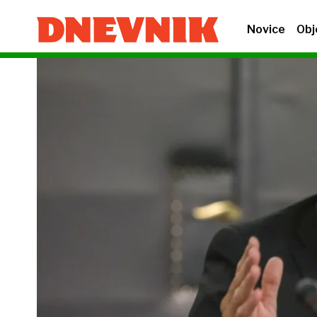
Novice
Obj