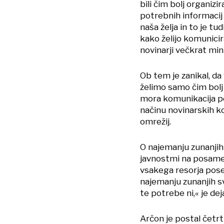
bili čim bolj organizir
potrebnih informacij 
naša želja in to je tu
kako želijo komunicir
novinarji večkrat mini
Ob tem je zanikal, da
želimo samo čim bolj 
mora komunikacija po
načinu novinarskih ko
omrežij.
O najemanju zunanjih
javnostmi na posamez
vsakega resorja pose
najemanju zunanjih s
te potrebe ni,« je deja
Arčon je postal četr