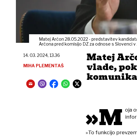
Matej Arčon 28.05.2022 - predstavitev kandidata
Arčona pred komisijo DZ za odnose s Slovenci v
Matej Arč
14. 03. 2024, 13.36
vlade, pok
MIHA PLEMENTAŠ
komunika
»M
oja 
infor
»To funkcijo prevze