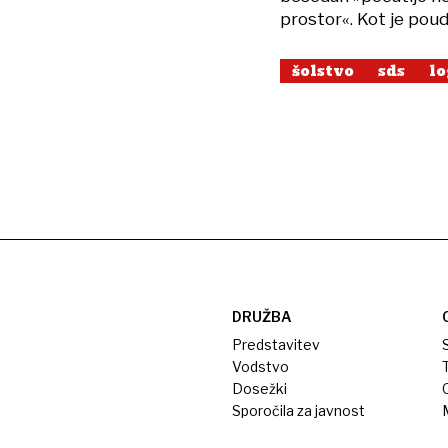
prostor«. Kot je poud
šolstvo
sds
lo
DRUŽBA
Predstavitev
S
Vodstvo
T
Dosežki
Sporočila za javnost
M