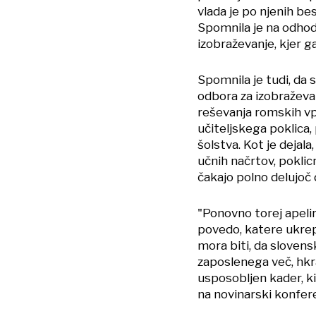
vlada je po njenih b
Spomnila je na odhod 
izobraževanje, kjer g
Spomnila je tudi, da 
odbora za izobraževa
reševanja romskih vpr
učiteljskega poklica,
šolstva. Kot je dejal
učnih načrtov, poklic
čakajo polno delujoč 
"Ponovno torej apelir
povedo, katere ukrepe
mora biti, da slovens
zaposlenega več, hkra
usposobljen kader, k
na novinarski konfer