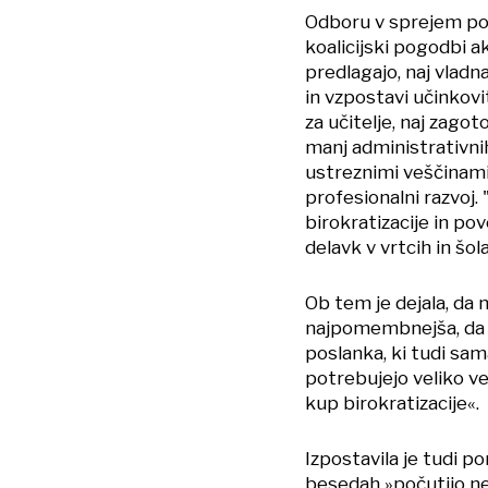
Odboru v sprejem po 
koalicijski pogodbi a
predlagajo, naj vladn
in vzpostavi učinkov
za učitelje, naj zago
manj administrativni
ustreznimi veščinami
profesionalni razvoj.
birokratizacije in p
delavk v vrtcih in šola
Ob tem je dejala, da 
najpomembnejša, da 
poslanka, ki tudi sama
potrebujejo veliko ve
kup birokratizacije«.
Izpostavila je tudi p
besedah »počutijo ne