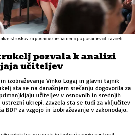
e analize stroškov za posamezne namene po posameznih ravneh
trukelj pozvala k analizi
aja učiteljev
 in izobraževanje Vinko Logaj in glavni tajnik
ukelj sta se na današnjem srečanju dogovorila za
 primanjkljaju učiteljev v osnovnih in srednjih
ili ustrezni ukrepi. Zavzela sta se tudi za vključitev
a BDP za vzgojo in izobraževanje v zakonodajo.
nkcijo ministra za vzgojo in izobraževanje nastopil