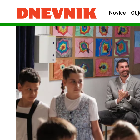
Novice
Obj