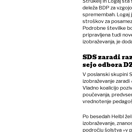
Štrukelj in Logaj sta
deleža BDP za vzgojo 
spremembah. Logaj je
stroškov za posamez
Podrobne številke bod
pripravljena tudi nove
izobraževanja, je doda
SDS zaradi ra
sejo odbora D
V poslanski skupini 
izobraževanje zaradi
Vladno koalicijo pozi
poučevanja, predvsem
vrednotenje pedagošk
Po besedah Helbl žel
izobraževanje, znanos
področju šolstva »v p