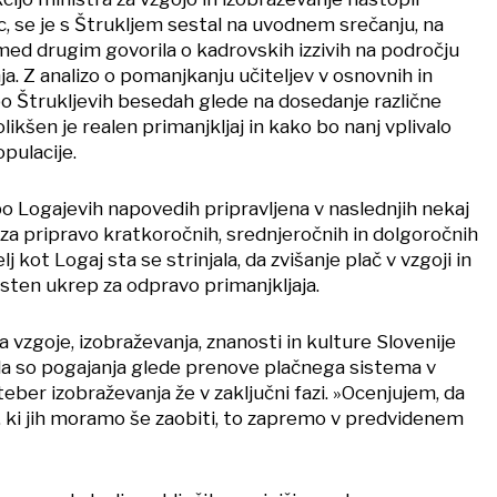
c, se je s Štrukljem sestal na uvodnem srečanju, na
ed drugim govorila o kadrovskih izzivih na področju
ja. Z analizo o pomanjkanju učiteljev v osnovnih in
 po Štrukljevih besedah glede na dosedanje različne
likšen je realen primanjkljaj in kako bo nanj vplivalo
opulacije.
a po Logajevih napovedih pripravljena v naslednjih nekaj
za pripravo kratkoročnih, srednjeročnih in dolgoročnih
 kot Logaj sta se strinjala, da zvišanje plač v vzgoji in
sten ukrep za odpravo primanjkljaja.
a vzgoje, izobraževanja, znanosti in kulture Slovenije
l, da so pogajanja glede prenove plačnega sistema v
eber izobraževanja že v zaključni fazi. »Ocenjujem, da
h, ki jih moramo še zaobiti, to zapremo v predvidenem