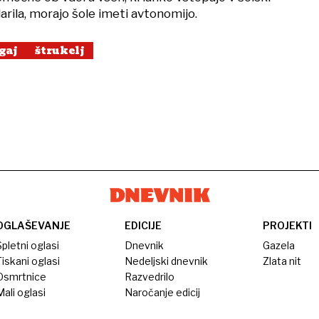
arila, morajo šole imeti avtonomijo.
gaj
štrukelj
OGLAŠEVANJE
EDICIJE
PROJEKTI
pletni oglasi
Dnevnik
Gazela
iskani oglasi
Nedeljski dnevnik
Zlata nit
Osmrtnice
Razvedrilo
ali oglasi
Naročanje edicij