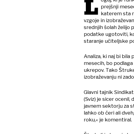
L
prejšnji mese
katerem sta m
vzgoje in izobraževan
srednjih šolah želijo
podatke ugotoviti, ko
staranje učiteljske p
Analiza, ki naj bi bil
mesecih, bo podlaga 
ukrepov. Tako Štrukelj
izobraževanju ni zado
Glavni tajnik Sindikat
(Sviz) je sicer oceni
javnem sektorju za st
lahko ob čeri ali dve
roku,« je komentiral.