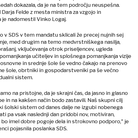
esedah dokazala, da je na tem področju neuspešna.
Darja Felde z mesta ministra za vzgojo in
a je nadomestil Vinko Logaj.
so v SDS v tem mandatu sklicali že precej nujnih sej
nje, med drugim na temo medvrstniškega nasilja,
ašanj, vključevanja otrok priseljencev, ugleda
 pomanjkanja učiteljev in splošnega pomanjkanja vizije
a, osnovne in srednje šole še vedno čakajo na prenovo
ne šole, obrtniki in gospodarstveniki pa še večno
dualni sistem.
amo na pristojne, da je skrajni čas, da jasno in glasno
 in na kakšen način bodo zastavili. Naš skupni cilj
ki šolski sistem od danes dalje ne izgubi nobenega
ti pa vsak naslednji dan pridobi nov, motiviran,
i bo imel dobre pogoje dela in strokovno podporo," je
enci pojasnila poslanka SDS.