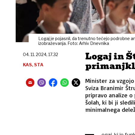
Logaj je pojasnil, da trenutno tečejo podrobn
izobraževanja. Foto: Arhiv Dnevnika
Logaj in Š
04. 11. 2024, 17.32
primanjklj
KAS, STA
Minister za vzgojo
Sviza Branimir Štr
pripravo analize o
šolah, ki bi ji sled
minimalnega delež
ogaj, ki je fu