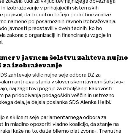
 se zavzela tudi za vključitev najnižjega obveznega
in izobraževanje v prihajajočih sistemskih
 pojasnil, da trenutno tečejo podrobne analize
ne namene po posameznih ravneh izobraževanja.
o javnosti predstavili v dveh tednih, ko bo
la zakona o organizaciji in financiranju vzgoje in
l.
zmer v javnem šolstvu zahteva nujno
Z za izobraževanje
SDS zahtevajo sklic nujne seje odbora DZ za
 »alarmantnega stanja v slovenskem javnem šolstvu«.
vajo, naj zagotovi pogoje za izboljšanje kakovosti
 pa pridobivanja pedagoških veščin in ustrezno
ega dela, je dejala poslanka SDS Alenka Helbl.
ijo s sklicem seje parlamentarnega odbora za
t in mladino opozoriti vladno koalicijo, da stanje na
raksi kaže na to, da že bijemo plat zvona«. Trenutna