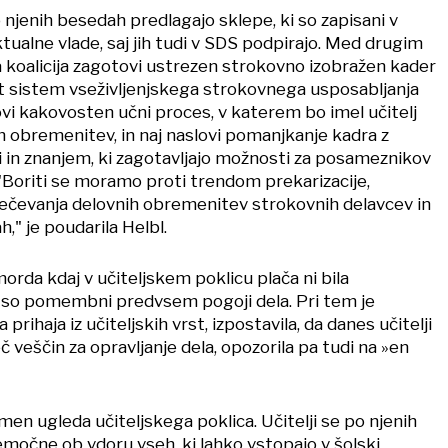
njenih besedah predlagajo sklepe, ki so zapisani v
ktualne vlade, saj jih tudi v SDS podpirajo. Med drugim
a koalicija zagotovi ustrezen strokovno izobražen kader
it sistem vseživljenjskega strokovnega usposabljanja
tovi kakovosten učni proces, v katerem bo imel učitelj
h obremenitev, in naj naslovi pomanjkanje kadra z
 in znanjem, ki zagotavljajo možnosti za posameznikov
 "Boriti se moramo proti trendom prekarizacije,
ovečevanja delovnih obremenitev strokovnih delavcev in
h," je poudarila Helbl.
morda kdaj v učiteljskem poklicu plača ni bila
so pomembni predvsem pogoji dela. Pri tem je
 prihaja iz učiteljskih vrst, izpostavila, da danes učitelji
č veščin za opravljanje dela, opozorila pa tudi na »en
omen ugleda učiteljskega poklica. Učitelji se po njenih
močne ob vdoru vseh, ki lahko vstopajo v šolski