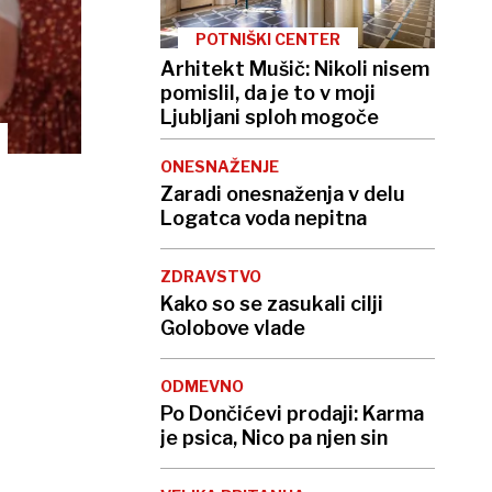
POTNIŠKI CENTER
Arhitekt Mušič: Nikoli nisem
pomislil, da je to v moji
Ljubljani sploh mogoče
ONESNAŽENJE
Zaradi onesnaženja v delu
Logatca voda nepitna
ZDRAVSTVO
Kako so se zasukali cilji
Golobove vlade
ODMEVNO
Po Dončićevi prodaji: Karma
je psica, Nico pa njen sin