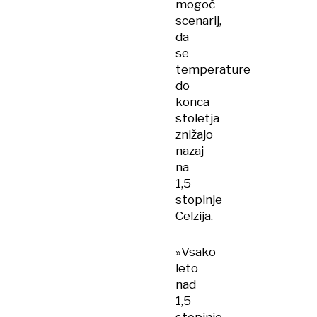
mogoč
scenarij,
da
se
temperature
do
konca
stoletja
znižajo
nazaj
na
1,5
stopinje
Celzija.
»Vsako
leto
nad
1,5