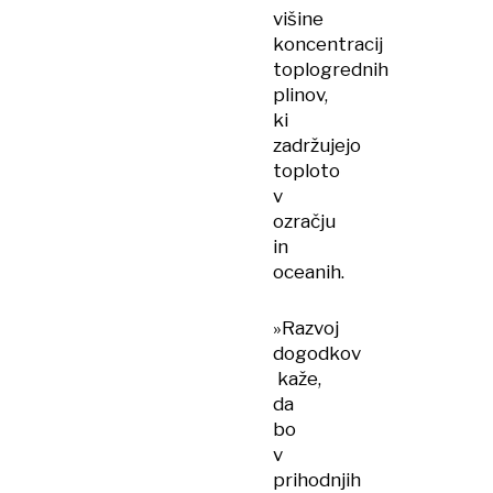
višine
koncentracij
toplogrednih
plinov,
ki
zadržujejo
toploto
v
ozračju
in
oceanih.
»Razvoj
dogodkov
kaže,
da
bo
v
prihodnjih