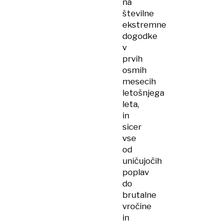
na
številne
ekstremne
dogodke
v
prvih
osmih
mesecih
letošnjega
leta,
in
sicer
vse
od
uničujočih
poplav
do
brutalne
vročine
in