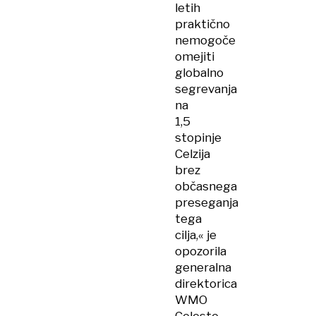
letih
praktično
nemogoče
omejiti
globalno
segrevanja
na
1,5
stopinje
Celzija
brez
občasnega
preseganja
tega
cilja,« je
opozorila
generalna
direktorica
WMO