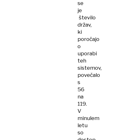
se
je
število
držav,
ki
poročajo
o
uporabi
teh
sistemov,
povečalo
s
56
na
119.
V
minulem
letu
so
dostop