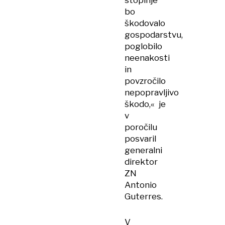
stopinje
bo
škodovalo
gospodarstvu,
poglobilo
neenakosti
in
povzročilo
nepopravljivo
škodo,« je
v
poročilu
posvaril
generalni
direktor
ZN
Antonio
Guterres.
V