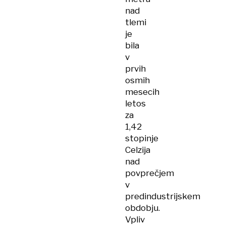
nad
tlemi
je
bila
v
prvih
osmih
mesecih
letos
za
1,42
stopinje
Celzija
nad
povprečjem
v
predindustrijskem
obdobju.
Vpliv