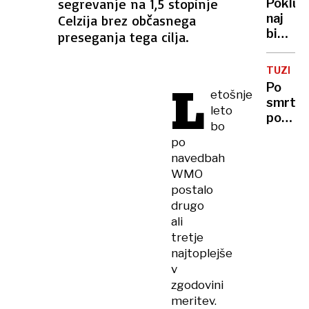
segrevanje na 1,5 stopinje
Pokluk
in
naj
Celzija brez občasnega
davčna
bi
preseganja tega cilja.
številk
nasledi
skoraj
poslan
900.0
TUZLA
Svobo
L
ljudi
Po
Branko
etošnje
smrto
Zlobko
leto
požaru
bo
v
po
domu
navedbah
za
WMO
starej
postalo
v
drugo
bolnišn
ali
še
tretje
15
najtoplejše
ljudi
v
zgodovini
meritev.