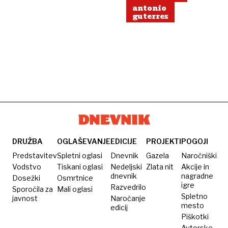
antonio
guterres
DRUŽBA
OGLAŠEVANJE
EDICIJE
PROJEKTI
POGOJI
Predstavitev
Spletni oglasi
Dnevnik
Gazela
Naročniški
Vodstvo
Tiskani oglasi
Nedeljski
Zlata nit
Akcije in
dnevnik
nagradne
Dosežki
Osmrtnice
igre
Razvedrilo
Sporočila za
Mali oglasi
Spletno
javnost
Naročanje
mesto
edicij
Piškotki
Avtorske