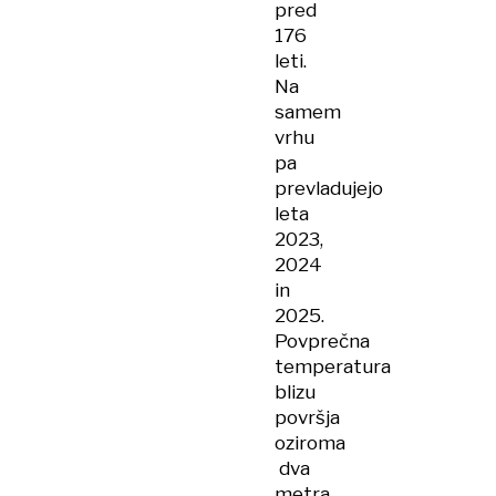
pred
176
leti.
Na
samem
vrhu
pa
prevladujejo
leta
2023,
2024
in
2025.
Povprečna
temperatura
blizu
površja
oziroma
dva
metra