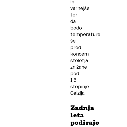
in
varnejše
ter
da
bodo
temperature
še
pred
koncem
stoletja
znižane
pod
1,5
stopinje
Celzija.
Zadnja
leta
podirajo