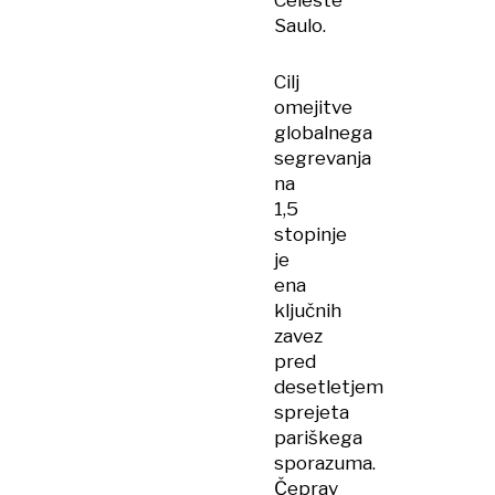
Celeste
Saulo.
Cilj
omejitve
globalnega
segrevanja
na
1,5
stopinje
je
ena
ključnih
zavez
pred
desetletjem
sprejeta
pariškega
sporazuma.
Čeprav