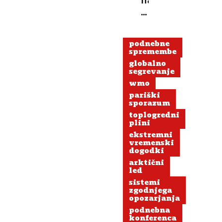
veliko
dežuje?
V
podnebne
teh
spremembe
5
globalno
državah
segrevanje
dežnika
wmo
sploh
pariški
sporazum
ne
toplogredni
zaprejo
plini
ekstremni
vremenski
dogodki
arktični
led
sistemi
zgodnjega
opozarjanja
podnebna
konferenca