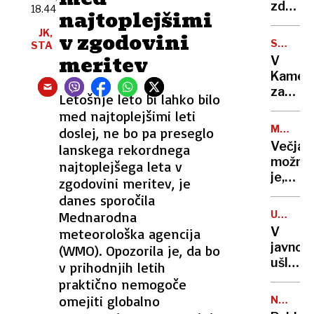
o
zdravs
nezako
18.44
najtoplejšimi
božični
preveč
dokazi
JK,
pogaja
v zgodovini
poseg
STAR
STA
v
92
meritev
V
zasebn
LET
Kamer
posam
zapris
Letošnje leto bi lahko bilo
najstar
med najtoplejšimi leti
predse
MEDICI
doslej, ne bo pa preseglo
na
REDKOS
Večja
lanskega rekordnega
svetu
možno
najtoplejšega leta v
je,
zgodovini meritev, je
da
danes sporočila
zaden
Mednarodna
UPRAVA
na
ZA
V
meteorološka agencija
loteriji
VARNO
javnos
(WMO). Opozorila je, da bo
HRANO
Na
ušli
v prihodnjih letih
svet
ime,
praktično nemogoče
prijoka
naslov,
omejiti globalno
peterč
NOTRAN
EMŠO
MINIST