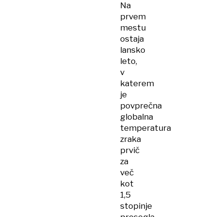
Na
prvem
mestu
ostaja
lansko
leto,
v
katerem
je
povprečna
globalna
temperatura
zraka
prvič
za
več
kot
1,5
stopinje