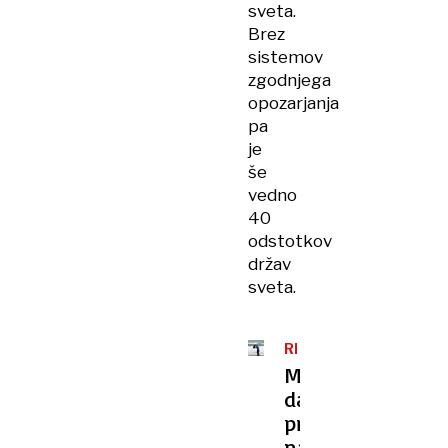
sveta.
Brez
sistemov
zgodnjega
opozarjanja
pa
je
še
vedno
40
odstotkov
držav
sveta.
REKORDNIH
PET
Mislite,
da
pri
nas