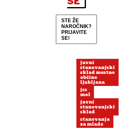
SE
STE ŽE
NAROČNIK?
PRIJAVITE
SE!
javni
stanovanjski
sklad mestne
občine
ljubljana
jss
mol
javni
stanovanjski
sklad
stanovanja
za mlade