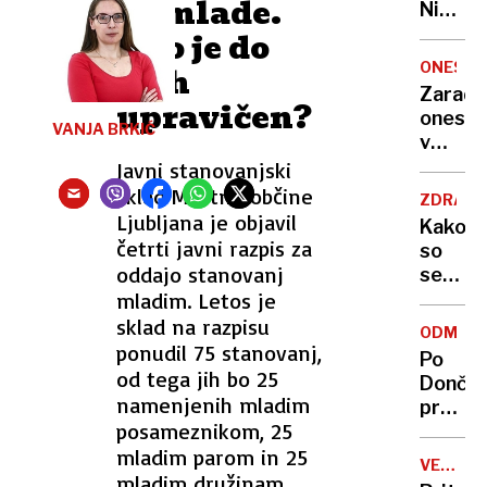
za mlade.
Nikoli
nisem
Kdo je do
pomisli
ONESNA
njih
da je
Zaradi
upravičen?
to v
onesna
moji
VANJA BRKIĆ
v
Ljublja
delu
Javni stanovanjski
sploh
Logat
sklad Mestne občine
mogoč
ZDRAVS
voda
Ljubljana je objavil
Kako
nepitn
četrti javni razpis za
so
oddajo stanovanj
se
mladim. Letos je
zasuka
cilji
sklad na razpisu
ODMEV
Golobo
ponudil 75 stanovanj,
Po
vlade
od tega jih bo 25
Dončić
namenjenih mladim
prodaji
posameznikom, 25
Karma
mladim parom in 25
je
VELIKA
psica,
mladim družinam.
BRITANI