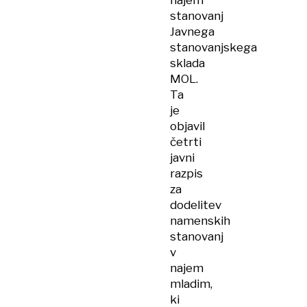
najem
stanovanj
Javnega
stanovanjskega
sklada
MOL.
Ta
je
objavil
četrti
javni
razpis
za
dodelitev
namenskih
stanovanj
v
najem
mladim,
ki