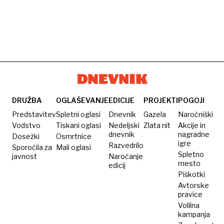
DRUŽBA
OGLAŠEVANJE
EDICIJE
PROJEKTI
POGOJI
Predstavitev
Spletni oglasi
Dnevnik
Gazela
Naročniški
Vodstvo
Tiskani oglasi
Nedeljski
Zlata nit
Akcije in
dnevnik
nagradne
Dosežki
Osmrtnice
igre
Razvedrilo
Sporočila za
Mali oglasi
Spletno
javnost
Naročanje
mesto
edicij
Piškotki
Avtorske
pravice
Volilna
kampanja