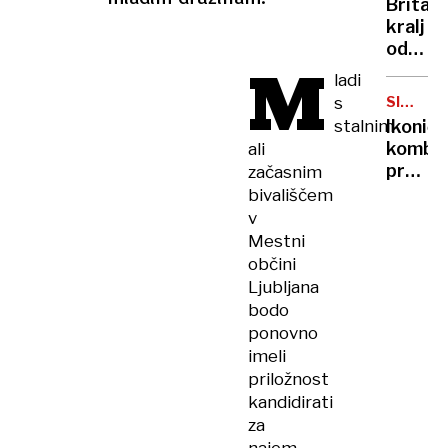
Britan
Nico
kralj
pa
odpove
njen
M
obvezn
ladi
sin
zaradi
s
SIMBOL
strans
HIPIJEV
stalnim
Ikoničn
učinko
kombi
ali
zdravlj
praznu
začasnim
raka
75.
bivališčem
rojstni
v
dan
Mestni
občini
Ljubljana
bodo
ponovno
imeli
priložnost
kandidirati
za