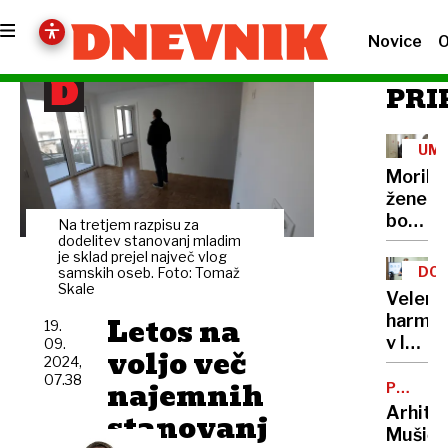
Novice
O
PRI
UM
Morile
žene
bo
Na tretjem razpisu za
sedel
dodelitev stanovanj mladim
je sklad prejel največ vlog
21
DOB
samskih oseb. Foto: Tomaž
let
Skale
PRO
Velenj
Letos na
harmon
19.
v lov
09.
voljo več
2024,
na
07.38
najemnih
nov
POTNIŠK
CENTER
Guinne
Arhite
stanovanj
rekord
Mušič: