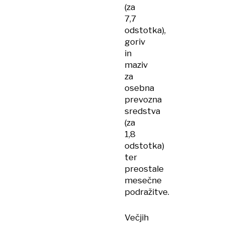
(za
7,7
odstotka),
goriv
in
maziv
za
osebna
prevozna
sredstva
(za
1,8
odstotka)
ter
preostale
mesečne
podražitve.
Večjih