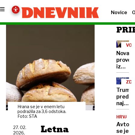
Novice
O
PRI
VOJ
V
Nova
UKR
provok
iz
Kremlj
Putin
ZD
razburi
Trump
Evropo
pred
z
najtež
napove
Hrana se je v enem letu
politič
podražila za 3,6 odstoka.
o
preizk
Foto: STA
HRVAŠK
usodi
številk
Avtob
Letna
Ukraji
27. 02.
so
se je
2026,