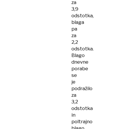
za
3,9
odstotka,
blaga
pa
za
2,2
odstotka.
Blago
dnevne
porabe
se
je
podražilo
za
3,2
odstotka
in
poltrajno
blago