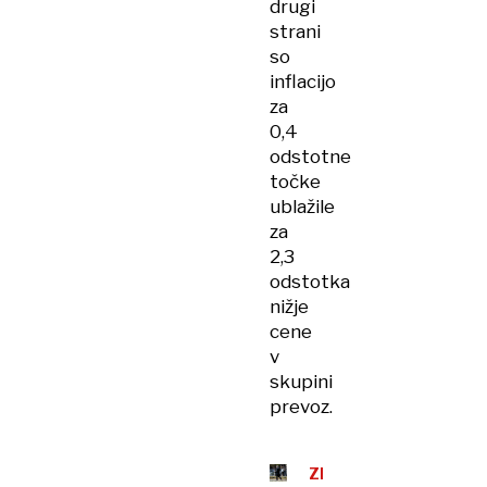
drugi
strani
so
inflacijo
za
0,4
odstotne
točke
ublažile
za
2,3
odstotka
nižje
cene
v
skupini
prevoz.
ZPIZ