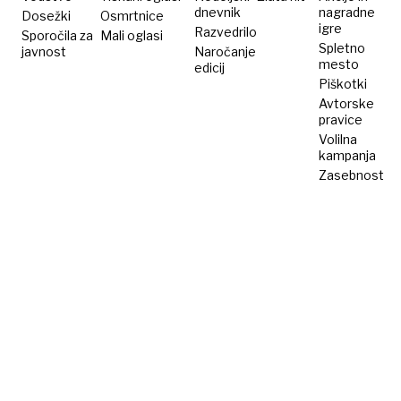
dnevnik
nagradne
Dosežki
Osmrtnice
igre
Razvedrilo
Sporočila za
Mali oglasi
Spletno
javnost
Naročanje
mesto
edicij
Piškotki
Avtorske
pravice
Volilna
kampanja
Zasebnost