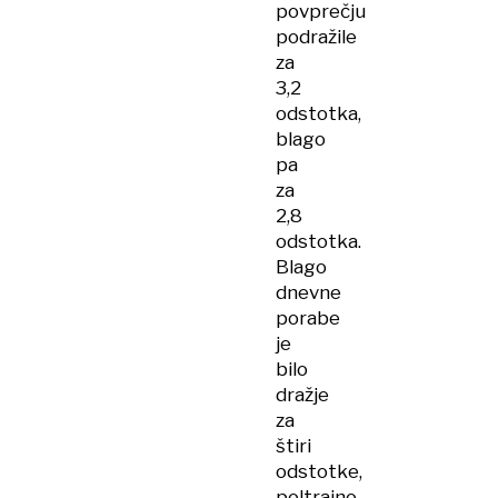
povprečju
podražile
za
3,2
odstotka,
blago
pa
za
2,8
odstotka.
Blago
dnevne
porabe
je
bilo
dražje
za
štiri
odstotke,
poltrajno