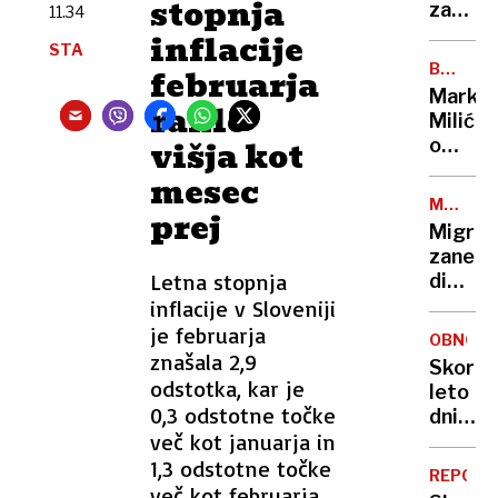
stopnja
rekord
zatakni
11.34
nizke
na
inflacije
STA
vstopn
BREZ
februarja
rampi
DLAKE
Marko
trajekt
rahlo
NA
Milić
JEZIKU
potniki
višja kot
o
so
odločit
mesec
ga
ki ga
tresli
MEJNI
prej
je
NADZOR
in
Migran
stala
potiska
zanetil
NBA-
Letna stopnja
diplom
pokojni
spor:
inflacije v Sloveniji
»Norma
Španij
je februarja
da
OBNOVA
in
znašala 2,9
sem
Skoraj
Italija
odstotka, kar je
to
leto
druga
0,3 odstotne točke
storil«
dni
drugi
več kot januarja in
po
zapira
poškod
1,3 odstotne točke
meje
REPORT
se je
več kot februarja