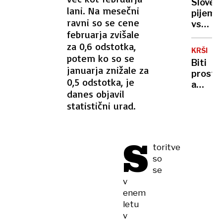
Sloven
vrnil
lani. Na mesečni
pijemo
simbol
ravni so se cene
vse
Polhov
februarja zvišale
manj
Gradca
za 0,6 odstotka,
mleka,
ki je
KRŠITV
vračaj
potem ko so se
zdaj
Biti
pa
januarja znižale za
višji
prost,
se
0,5 odstotka, je
a
nekoč
danes objavil
ves
pozabl
statistični urad.
čas
izdelki
doseglj
kje
S
se
toritve
konča
so
pravic
se
do
v
odklop
enem
letu
v