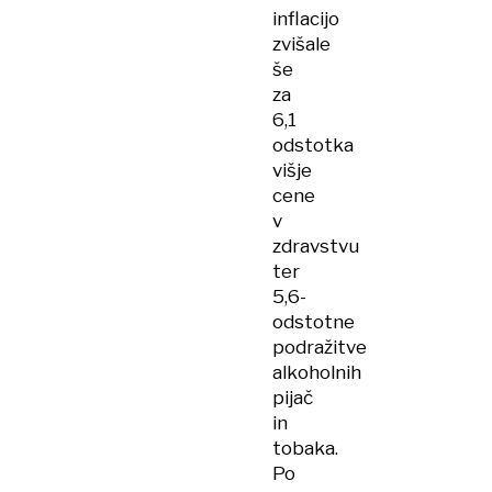
inflacijo
zvišale
še
za
6,1
odstotka
višje
cene
v
zdravstvu
ter
5,6-
odstotne
podražitve
alkoholnih
pijač
in
tobaka.
Po