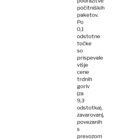
podražitve
počitniških
paketov.
Po
0,1
odstotne
točke
so
prispevale
višje
cene
trdnih
goriv
(za
9,3
odstotka),
zavarovanj,
povezanih
s
prevozom