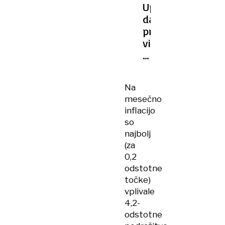
Upokojenci
danes
prejmejo
višje
pokojnine,
razlika
za
Na
januar
mesečno
vključena
inflacijo
so
najbolj
(za
0,2
odstotne
točke)
vplivale
4,2-
odstotne