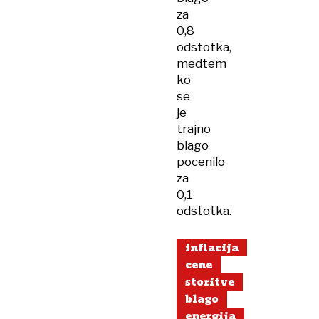
za
0,8
odstotka,
medtem
ko
se
je
trajno
blago
pocenilo
za
0,1
odstotka.
inflacija
cene
storitve
blago
energija