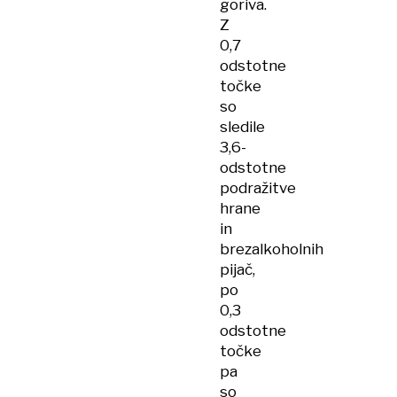
goriva.
Z
0,7
odstotne
točke
so
sledile
3,6-
odstotne
podražitve
hrane
in
brezalkoholnih
pijač,
po
0,3
odstotne
točke
pa
so