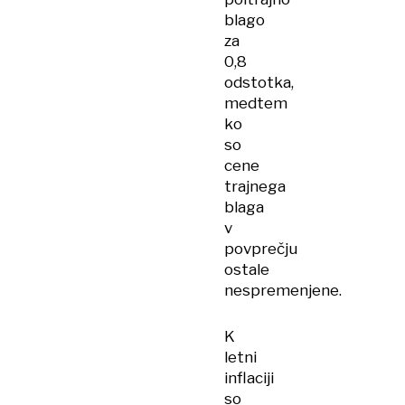
blago
za
0,8
odstotka,
medtem
ko
so
cene
trajnega
blaga
v
povprečju
ostale
nespremenjene.
K
letni
inflaciji
so