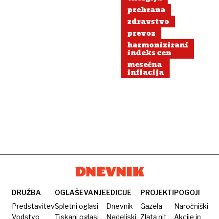
prehrana
zdravstvo
prevoz
harmonizirani
indeks cen
mesečna
inflacija
DRUŽBA
OGLAŠEVANJE
EDICIJE
PROJEKTI
POGOJI
Predstavitev
Spletni oglasi
Dnevnik
Gazela
Naročniški
Vodstvo
Tiskani oglasi
Nedeljski
Zlata nit
Akcije in