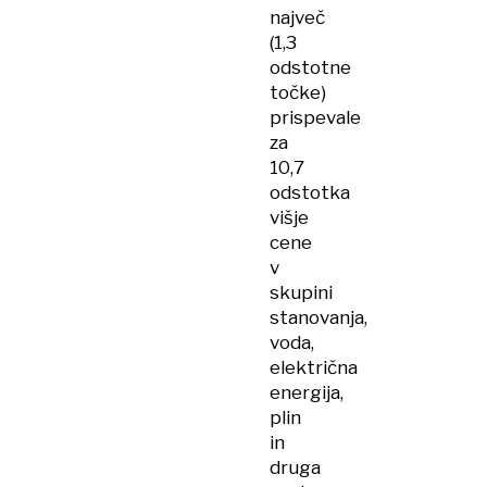
največ
(1,3
odstotne
točke)
prispevale
za
10,7
odstotka
višje
cene
v
skupini
stanovanja,
voda,
električna
energija,
plin
in
druga