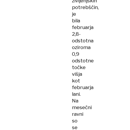
življenjskih
potrebščin,
je
bila
februarja
2,8-
odstotna
oziroma
0,9
odstotne
točke
višja
kot
februarja
lani.
Na
mesečni
ravni
so
se