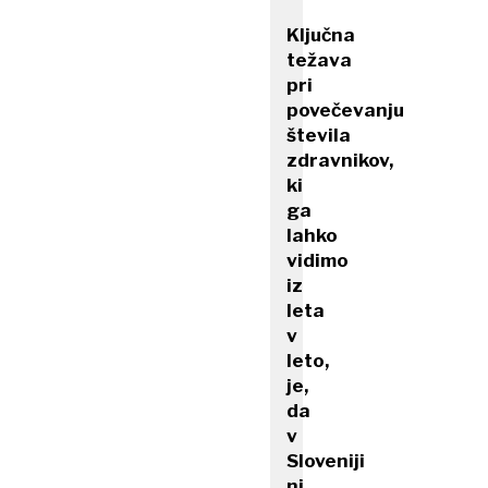
Ključna
težava
pri
povečevanju
števila
zdravnikov,
ki
ga
lahko
vidimo
iz
leta
v
leto,
je,
da
v
Sloveniji
ni