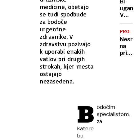
pravlji
Bi
kulturn
medicine, obetajo
ozadje
uganili
dom,
se tudi spodbude
za
V
nad
za bodoče
selfi
Sloveni
Sloveni
urgentne
še
zabelež
PROME
danes
zdravnike. V
2000
Nesre
živi
zdravstvu pozivajo
strel
na
več
k uporabi enakih
primor
Panter
vatlov pri drugih
avtoce
in ja,
strokah, kjer mesta
povože
tudi
ostajajo
žival
nekaj
na
nezasedena.
Leopar
štajerk
B
odočim
specialistom,
za
katere
bo