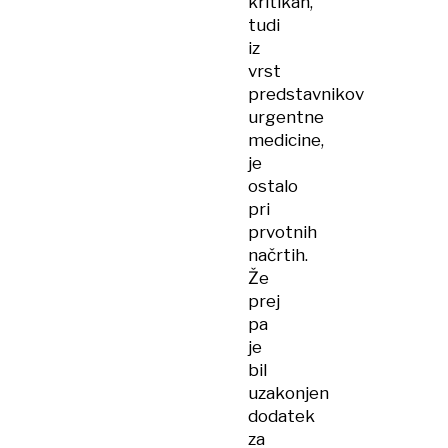
kritikah,
tudi
iz
vrst
predstavnikov
urgentne
medicine,
je
ostalo
pri
prvotnih
načrtih.
Že
prej
pa
je
bil
uzakonjen
dodatek
za