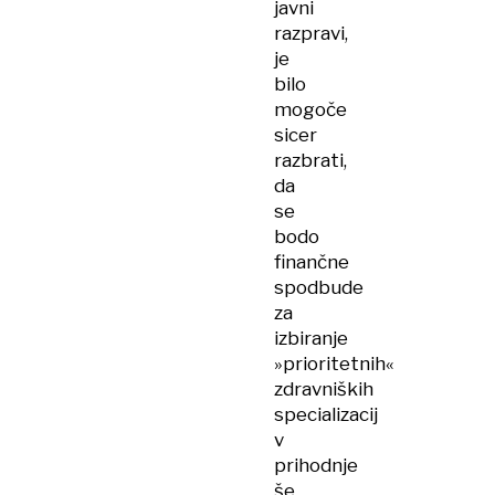
javni
razpravi,
je
bilo
mogoče
sicer
razbrati,
da
se
bodo
finančne
spodbude
za
izbiranje
»prioritetnih«
zdravniških
specializacij
v
prihodnje
še