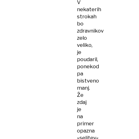
V
nekaterih
strokah
bo
zdravnikov
zelo
veliko,
je
poudaril,
ponekod
pa
bistveno
manj.
Že
zdaj
je
na
primer
opazna
»selitev«