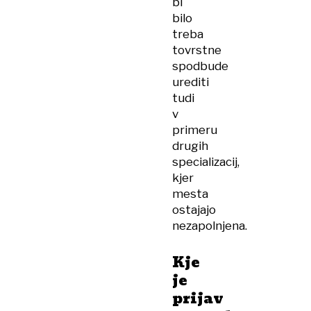
bi
bilo
treba
tovrstne
spodbude
urediti
tudi
v
primeru
drugih
specializacij,
kjer
mesta
ostajajo
nezapolnjena.
Kje
je
prijav