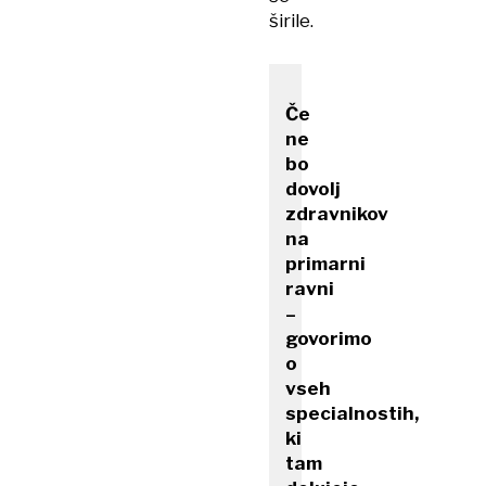
širile.
Če
ne
bo
dovolj
zdravnikov
na
primarni
ravni
–
govorimo
o
vseh
specialnostih,
ki
tam