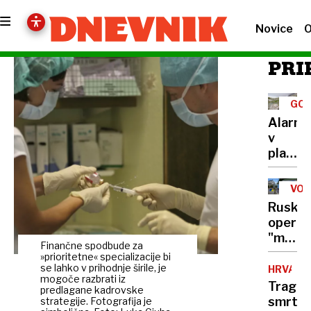
Novice
O
PRI
GOR
TUR
Alarm
v
planins
kočah:
»Če
VOJ
bo
V
Ruska
UKR
šlo
operac
tako
"mede
naprej,
Finančne spodbude za
past":
»prioritetne« specializacije bi
bo
po
se lahko v prihodnje širile, je
HRVAŠK
vode
mogoče razbrati iz
lažni
Tragič
zmanjk
predlagane kadrovske
spletni
smrt
strategije. Fotografija je