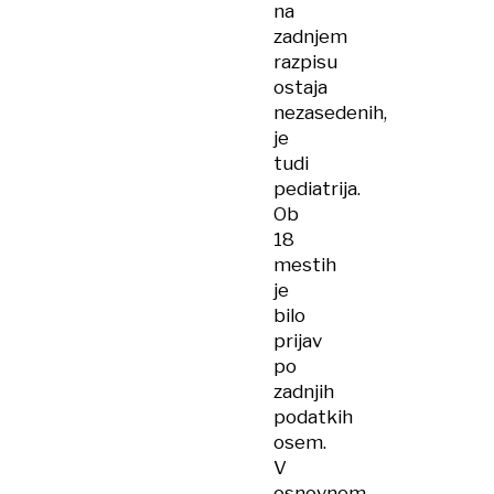
na
zadnjem
razpisu
ostaja
nezasedenih,
je
tudi
pediatrija.
Ob
18
mestih
je
bilo
prijav
po
zadnjih
podatkih
osem.
V
osnovnem