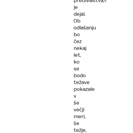
prebivalstva,«
je
dejal.
Ob
odlašanju
bo
čez
nekaj
let,
ko
se
bodo
težave
pokazale
v
še
večji
meri,
še
težje,