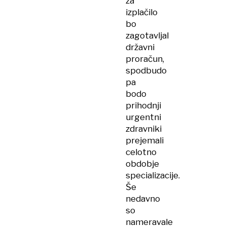
za
izplačilo
bo
zagotavljal
državni
proračun,
spodbudo
pa
bodo
prihodnji
urgentni
zdravniki
prejemali
celotno
obdobje
specializacije.
Še
nedavno
so
nameravale