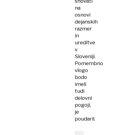
snovati
na
osnovi
dejanskih
razmer
in
ureditve
v
Sloveniji.
Pomembno
vlogo
bodo
imeli
tudi
delovni
pogoji,
je
poudaril.