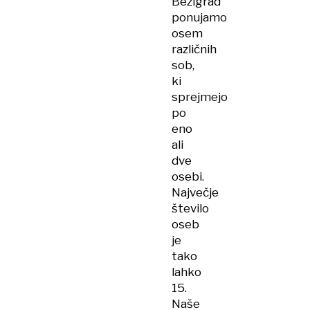
Bežigrad
ponujamo
osem
različnih
sob,
ki
sprejmejo
po
eno
ali
dve
osebi.
Največje
število
oseb
je
tako
lahko
15.
Naše