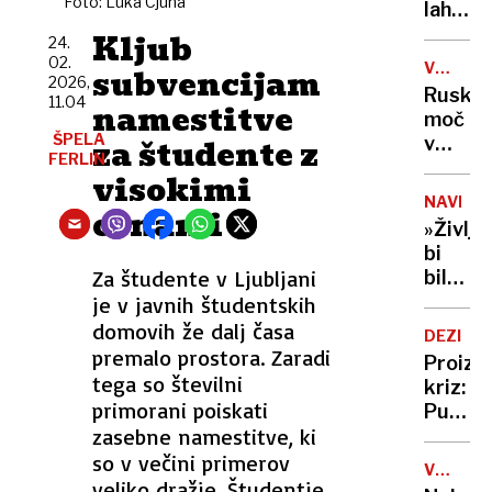
Foto: Luka Cjuha
vode
lahko
selfije
zaskrbl
zaščitil
Kljub
24.
tudi
že v
02.
VOJNA
subvencijam
v
porodni
2026,
V
Ruska
kočah
11.04
namestitve
UKRAJIN
moč
ŠPELA
za študente z
v
FERLIN
Tihem
visokimi
oceanu
NAVDIH
cenami
z
»Življe
obsež
bi
vojašk
Za študente v Ljubljani
bilo
vajo
dolgoč
je v javnih študentskih
preizku
97-
domovih že dalj časa
mornar
DEZINF
letnica
premalo prostora. Zaradi
in
Proizv
z
tega so številni
balisti
kriz:
neverj
primorani poiskati
rakete
Putin
podvi
zasebne namestitve, ki
je
podrla
našel
so v večini primerov
lastni
V
novo
veliko dražje. Študentje
ZDA