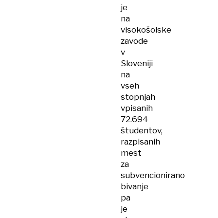
je
na
visokošolske
zavode
v
Sloveniji
na
vseh
stopnjah
vpisanih
72.694
študentov,
razpisanih
mest
za
subvencionirano
bivanje
pa
je