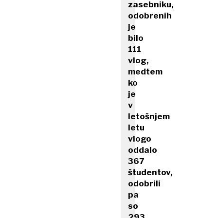
zasebniku,
odobrenih
je
bilo
111
vlog,
medtem
ko
je
v
letošnjem
letu
vlogo
oddalo
367
študentov,
odobrili
pa
so
293