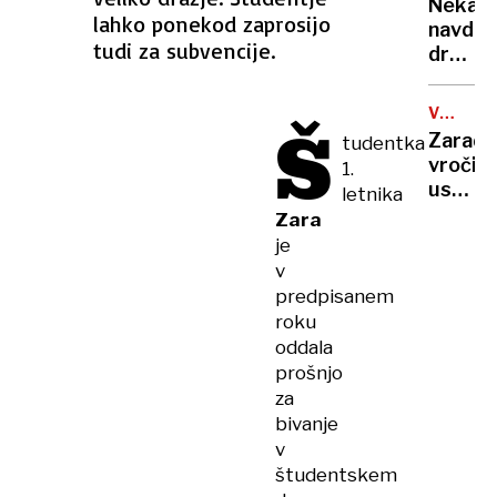
rekord
Nekate
orožje
lahko ponekod zaprosijo
navduš
za
tudi za subvencije.
drugi
destabi
zgrože
evrops
umetn
demokr
VROČIN
Š
inteli
VAL
Zaradi
tudentka
ustvari
vročin
1.
nove
ustavlj
letnika
viruse
žičnice
Zara
na
je
ledeniš
v
smučiš
predpisanem
v
roku
Alpah
oddala
prošnjo
za
bivanje
v
študentskem