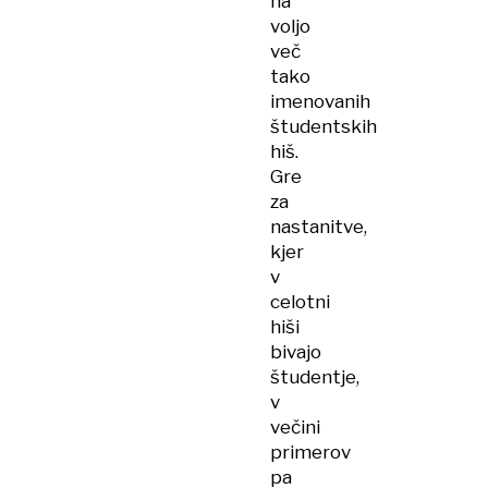
na
voljo
več
tako
imenovanih
študentskih
hiš.
Gre
za
nastanitve,
kjer
v
celotni
hiši
bivajo
študentje,
v
večini
primerov
pa