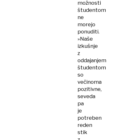
možnosti
študentom
ne
morejo
ponuditi.
»Naše
izkušnje
z
oddajanjem
študentom
so
večinoma
pozitivne,
seveda
pa
je
potreben
reden
stik
z