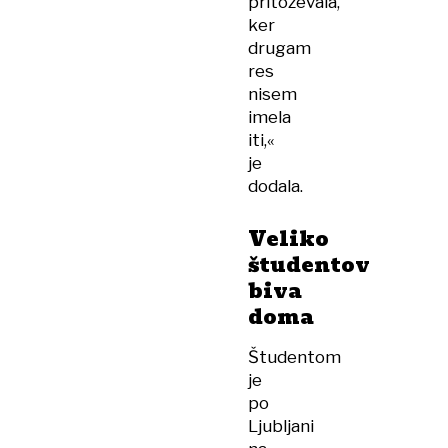
pritoževala,
ker
drugam
res
nisem
imela
iti,«
je
dodala.
Veliko
študentov
biva
doma
Študentom
je
po
Ljubljani