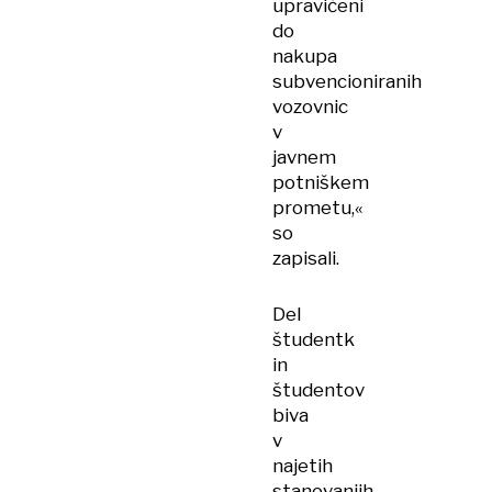
upravičeni
do
nakupa
subvencioniranih
vozovnic
v
javnem
potniškem
prometu,«
so
zapisali.
Del
študentk
in
študentov
biva
v
najetih
stanovanjih