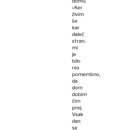
domu.
»Ker
živim
še
kar
daleč
stran,
mi
je
bilo
res
pomembno,
da
dom
dobim
čim
prej.
Vsak
dan
se