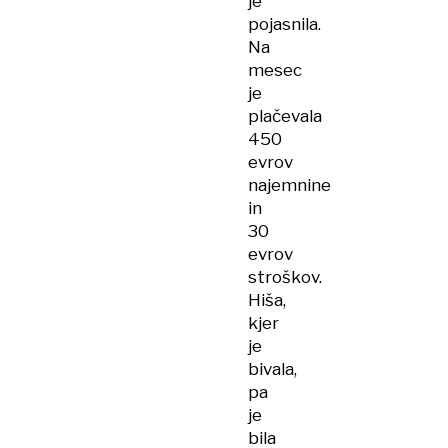
je
pojasnila.
Na
mesec
je
plačevala
450
evrov
najemnine
in
30
evrov
stroškov.
Hiša,
kjer
je
bivala,
pa
je
bila