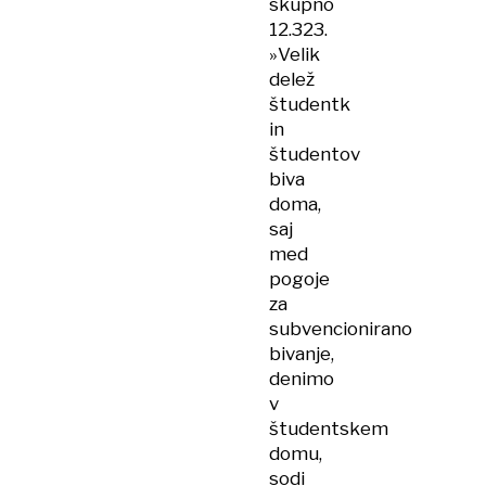
skupno
12.323.
»Velik
delež
študentk
in
študentov
biva
doma,
saj
med
pogoje
za
subvencionirano
bivanje,
denimo
v
študentskem
domu,
sodi