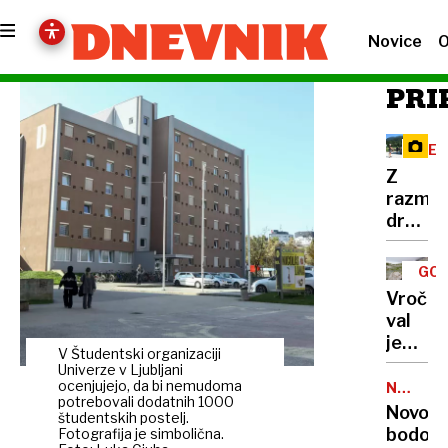
Novice
O
PRI
RE
Z
razma
družbe
omreži
na
GOR
Vršič
TUR
Vročin
leze
val
vsak,
je
ki
V Študentski organizaciji
dosege
Univerze v Ljubljani
potreb
gore,
ocenjujejo, da bi nemudoma
NALEZLJ
pravlji
potrebovali dodatnih 1000
BOLEZN
zaradi
Novoro
ozadje
študentskih postelj.
pomanj
bodo
Fotografija je simbolična.
za