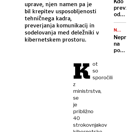
Kdo
uprave, njen namen pa je
razlog
prevz
bil krepitev usposobljenosti
za
odgovo
paniko
tehničnega kadra,
če
preverjanja komunikacij in
pri
NATO
sodelovanja med deležniki v
zamenj
-
Nepripr
kibernetskem prostoru.
stekel
RUSIJA
na
poči
poceni
okvir
drone:
K
očal?
»Kaj
ot
naj
so
storim
sporočili
Nanje
z
pošilj
ministrstva,
F-16
se
in F-
je
35?«
približno
40
strokovnjakov
kibernetske