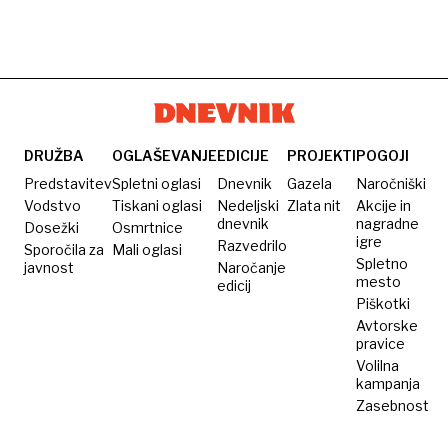
DRUŽBA
OGLAŠEVANJE
EDICIJE
PROJEKTI
POGOJI
Predstavitev
Spletni oglasi
Dnevnik
Gazela
Naročniški
Vodstvo
Tiskani oglasi
Nedeljski
Zlata nit
Akcije in
dnevnik
nagradne
Dosežki
Osmrtnice
igre
Razvedrilo
Sporočila za
Mali oglasi
Spletno
javnost
Naročanje
mesto
edicij
Piškotki
Avtorske
pravice
Volilna
kampanja
Zasebnost