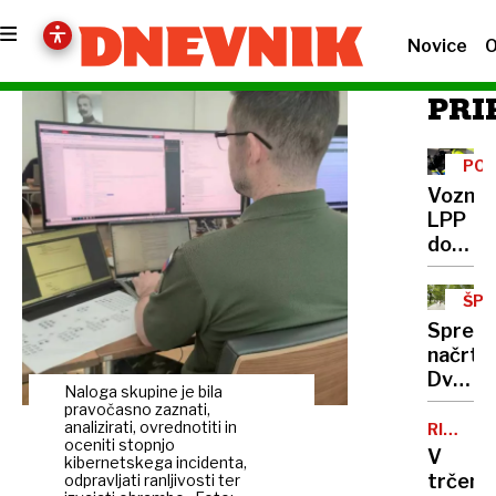
Novice
O
PRI
POL
GR
Voznik
LPP
dobili
pijane
za
ŠP
volano
INF
Spreme
načrte:
Dvoran
Naloga skupine je bila
za
pravočasno zaznati,
curling
analizirati, ovrednotiti in
RIMSKE
oceniti stopnjo
TOPLIC
bo v
V
kibernetskega incidenta,
Tivolij
trčenj
odpravljati ranljivosti ter