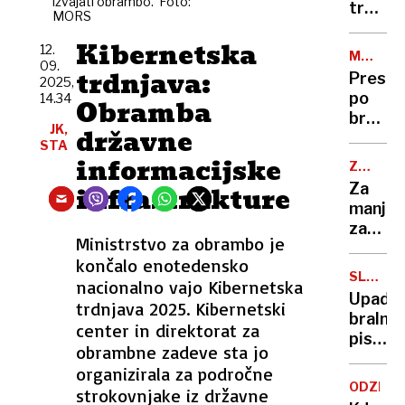
izvajati obrambo. Foto:
in ne
treh
MORS
Zalogu
avtov
Kibernetska
umrl
12.
MODNI
09.
72-
IMPERIJ
trdnjava:
Presen
2025,
letnik,
po
14.34
Obramba
sopotn
branju
je
JK,
državne
Armani
STA
hudo
oporok
informacijske
poškod
ZAČAS
kam
UREDIT
Za
infrastrukture
bodo
manj
šle
zastoj
milijar
Ministrstvo za obrambo je
proti
končalo enotedensko
Italiji
SLOVEN
nacionalno vajo Kibernetska
prek
UČENCI
Upad
trdnjava 2025. Kibernetski
Rebern
bralne
tudi
center in direktorat za
pismen
osebn
obrambne zadeve sta jo
Stroka
vozila
organizirala za področne
zatrjuj
ODZIV
strokovnjake iz državne
da ni