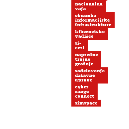
nacionalna
vaja
obramba
informacijske
infrastrukture
kibernetsko
vadišče
si-
cert
napredne
trajne
grožnje
sodelovanje
državne
uprave
cyber
range
connect
simspace