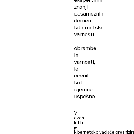
ekspertnimi
znanji
posameznih
domen
kibernetske
varnosti
-
obrambe
in
varnosti,
je
ocenil
kot
izjemno
uspešno.
V
dveh
letih
je
kibernetsko vadišče organizir