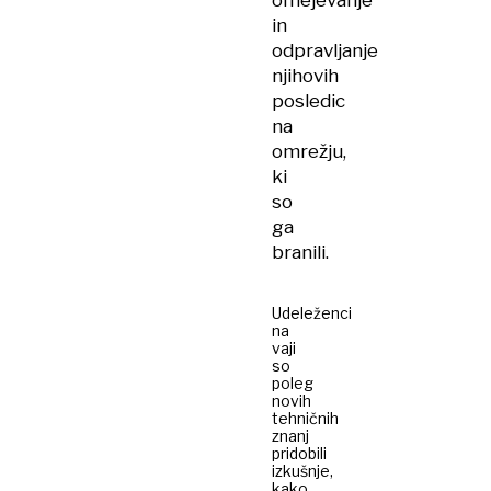
omejevanje
in
odpravljanje
njihovih
posledic
na
omrežju,
ki
so
ga
branili.
Udeleženci
na
vaji
so
poleg
novih
tehničnih
znanj
pridobili
izkušnje,
kako