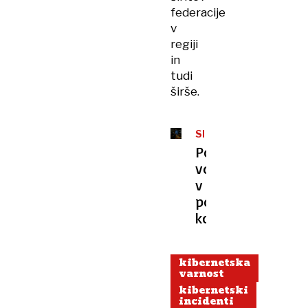
federacije
v
regiji
in
tudi
širše.
SI-
CERT
Porast
vdorov
v
poslovno
komunikacijo
kibernetska
varnost
kibernetski
incidenti