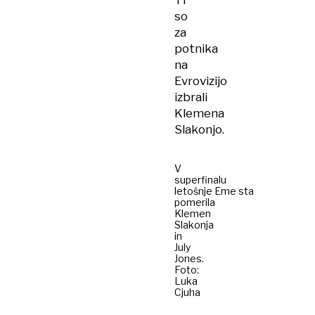
Ti
so
za
potnika
na
Evrovizijo
izbrali
Klemena
Slakonjo.
V
superfinalu
letošnje Eme sta
pomerila
Klemen
Slakonja
in
July
Jones.
Foto:
Luka
Cjuha