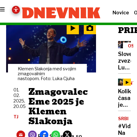
Novice
O
PRI
OSU
MEN
Sloven
zvezdn
Luka
Klemen Slakonja med svojim
Dončič
zmagovalnim
nastopom. Foto: Luka Cjuha
odhaja
INT
k
Zmagovalec
01.
Koliko
ekipi
02.
Eme 2025 je
časa
Los
2025,
je
20.05
Angel
Klemen
ostalo
Lakers
TJ
Slakonja
Klemn
SRBIJA
Slakonj
#Video
Na
Na RTV Slovenija so