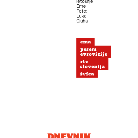
letošnje
Eme
Foto:
Luka
Cjuha
ema
pesem
evrovizije
rtv
slovenija
švica