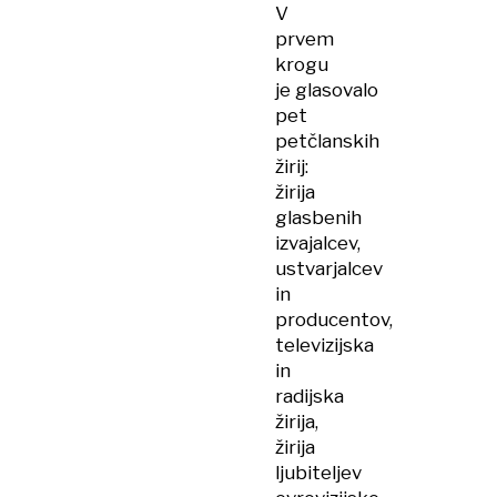
V
prvem
krogu
je glasovalo
pet
petčlanskih
žirij:
žirija
glasbenih
izvajalcev,
ustvarjalcev
in
producentov,
televizijska
in
radijska
žirija,
žirija
ljubiteljev