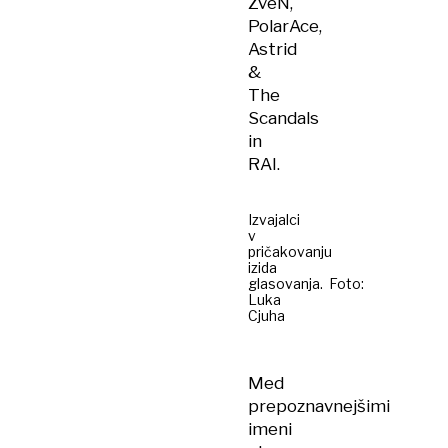
ZveN,
PolarAce,
Astrid
&
The
Scandals
in
RAI.
Izvajalci
v
pričakovanju
izida
glasovanja. Foto:
Luka
Cjuha
Med
prepoznavnejšimi
imeni