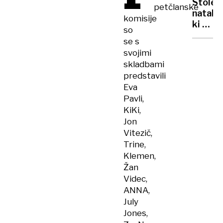
Stolet
petčlanske
natakar
komisije
ki ne
so
razmišl
se s
o
svojimi
upokoji
skladbami
predstavili
Eva
Pavli,
KiKi,
Jon
Vitezič,
Trine,
Klemen,
Žan
Videc,
ANNA,
July
Jones,