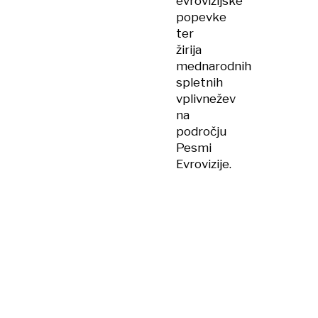
evrovizijske
popevke
ter
žirija
mednarodnih
spletnih
vplivnežev
na
področju
Pesmi
Evrovizije.