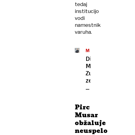
tedaj
institucijo
vodi
namestnik
varuha.
MVK
Dijani
Možina
Zupanc
zelena
luč
za
položaj
Pirc
varuhinje
Musar
obžaluje
neuspelo