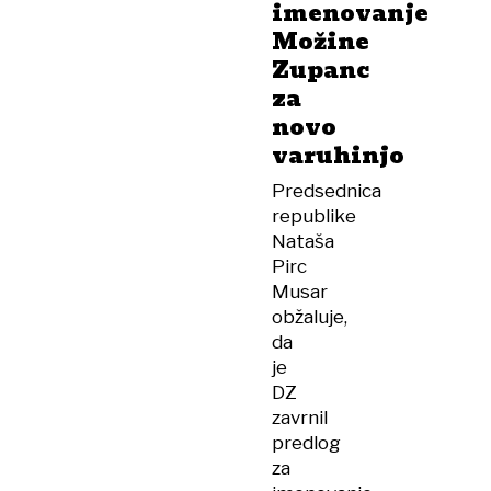
imenovanje
Možine
Zupanc
za
novo
varuhinjo
Predsednica
republike
Nataša
Pirc
Musar
obžaluje,
da
je
DZ
zavrnil
predlog
za