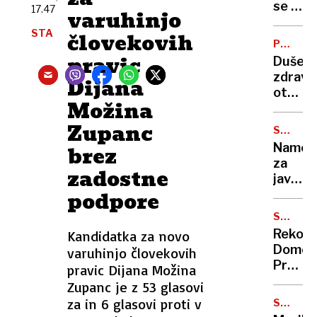
o
se v
17.47
varuhinjo
razme
Italiji
STA
na
človekovih
obeta
POMEM
območ
promet
TEMA
pravic
Dušev
kaos
zdravj
Dijana
otrok
Možina
in
mlados
Zupanc
STANOV
eden
SKLAD
Names
brez
ključni
za
izzivov
zadostne
javna
sodob
podpore
stanov
časa
bo
SMUČAR
šlo
SKOKI
Rekord
Kandidatka za novo
20
Domen
varuhinjo človekovih
milijon
Prevc
pravic Dijana Možina
za
v
Zupanc je z 53 glasovi
odprav
Planici
za in 6 glasovi proti v
napak
SKUPIN
dobil
764