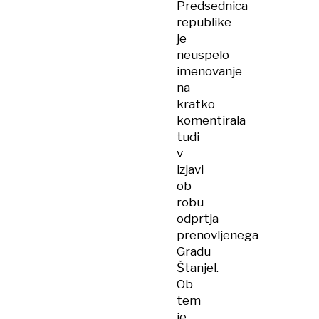
Predsednica
republike
je
neuspelo
imenovanje
na
kratko
komentirala
tudi
v
izjavi
ob
robu
odprtja
prenovljenega
Gradu
Štanjel.
Ob
tem
je