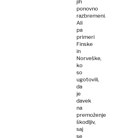
jih
ponovno
razbremeni.
Ali
pa
primeri
Finske
in
Norveške,
ko
so
ugotovili,
da
je
davek
na
premoženje
škodljiv,
saj
se