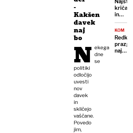
Najstn
-
kričala
Kakšen
in
davek
tolkla
po
naj
KOMEN
števcu
bo
Redke
kolesa
N
prazgo
ekega
najdbe:
dne
Zajema
se
in
politiki
lončki
odločijo
z
uvesti
ročaji,
nov
stari
davek
okoli
in
6000
skličejo
let
vaščane.
Povedo
jim,