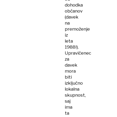
dohodka
občanov
(davek
na
premoženje
iz
leta
1988!).
Upravičenec
za
davek
mora
biti
izključno
lokalna
skupnost,
saj
ima
ta