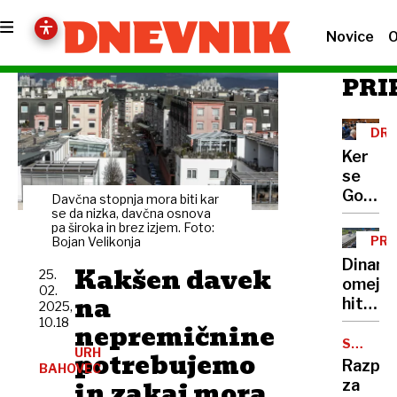
Novice
O
PRI
DRŽ
ZB
Ker
se
Golob
Davčna stopnja mora biti kar
ni
se da nizka, davčna osnova
pa široka in brez izjem. Foto:
opravič
PRE
Bojan Velikonja
je
LJU
Dinami
Kakšen davek
SDS
25.
omejit
02.
napove
na
hitrost
2025,
interpe
na
10.18
nepremičnine
celotn
avtoce
STROŠE
vlade
URH
potrebujemo
NABAVE
Brez
Razpis
BAHOVEC
sankcij
in zakaj mora
za