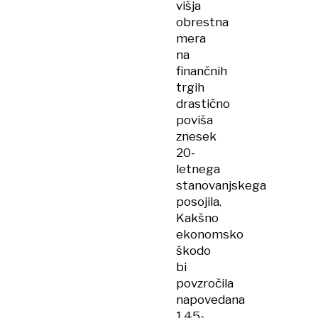
višja
obrestna
mera
na
finančnih
trgih
drastično
poviša
znesek
20-
letnega
stanovanjskega
posojila.
Kakšno
ekonomsko
škodo
bi
povzročila
napovedana
1,45-