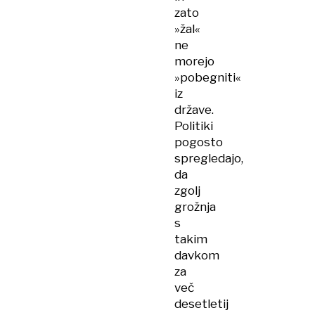
zato
»žal«
ne
morejo
»pobegniti«
iz
države.
Politiki
pogosto
spregledajo,
da
zgolj
grožnja
s
takim
davkom
za
več
desetletij