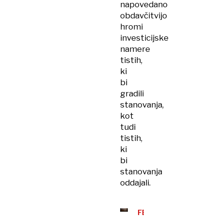
napovedano
obdavčitvijo
hromi
investicijske
namere
tistih,
ki
bi
gradili
stanovanja,
kot
tudi
tistih,
ki
bi
stanovanja
oddajali.
FELJTON