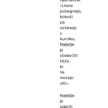
nasmehne:
»Lisice
pobegnejo,
kokoši
pa
ostanejo
v
kurniku.
Najlažje
je
obdavčiti
tiste,
ki
ne
morejo
uiti.«
Najlažje
je
udariti