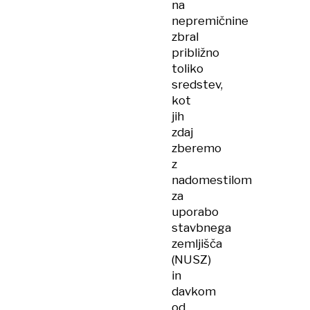
na
nepremičnine
zbral
približno
toliko
sredstev,
kot
jih
zdaj
zberemo
z
nadomestilom
za
uporabo
stavbnega
zemljišča
(NUSZ)
in
davkom
od