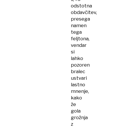
odstotna
obdavčitev,
presega
namen
tega
feljtona,
vendar
si
lahko
pozoren
bralec
ustvari
lastno
mnenje,
kako
že
gola
grožnja
z