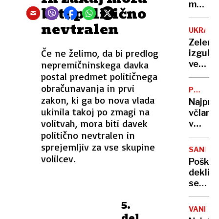
bo
mobiln
biti politično
sistem
telefon
nevtralen
hitro
Hiperin
UKRAJI
zvoden
podraž
Zelens
v
Če ne želimo, da bi predlog
izgubil
javni
nepremičninskega davka
večins
upravi
podpo
postal predmet političnega
ukraji
obračunavanja in prvi
POLITI
parlam
zakon, ki ga bo nova vlada
KADROV
Najpre
ukinila takoj po zmagi na
včlani
volitvah, mora biti davek
v
politično nevtralen in
strank
SDS,
sprejemljiv za vse skupine
SANKAN
nato
volilcev.
Poškod
služba
deklic
v
se
kmetij
bori
zbornic
5.
za
VANDAL
del
življen