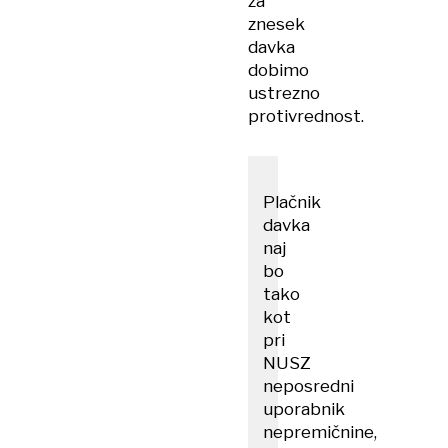
za
znesek
davka
dobimo
ustrezno
protivrednost.
Plačnik
davka
naj
bo
tako
kot
pri
NUSZ
neposredni
uporabnik
nepremičnine,