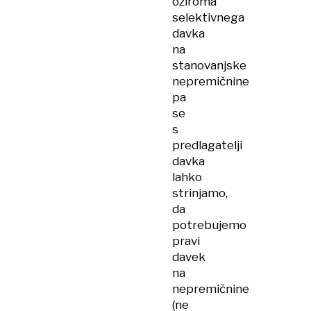
oziroma
selektivnega
davka
na
stanovanjske
nepremičnine
pa
se
s
predlagatelji
davka
lahko
strinjamo,
da
potrebujemo
pravi
davek
na
nepremičnine
(ne