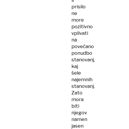
s
prisilo
ne
more
pozitivno
vplivati
na
povečano
ponudbo
stanovanj,
kaj
šele
najemnih
stanovanj.
Zato
mora
biti
njegov
namen
jasen