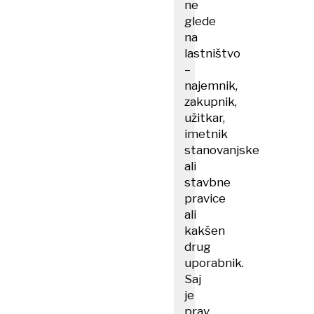
ne
glede
na
lastništvo
–
najemnik,
zakupnik,
užitkar,
imetnik
stanovanjske
ali
stavbne
pravice
ali
kakšen
drug
uporabnik.
Saj
je
prav