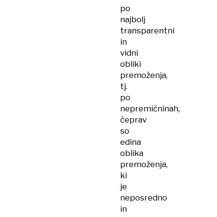
po
najbolj
transparentni
in
vidni
obliki
premoženja,
tj.
po
nepremičninah,
čeprav
so
edina
oblika
premoženja,
ki
je
neposredno
in