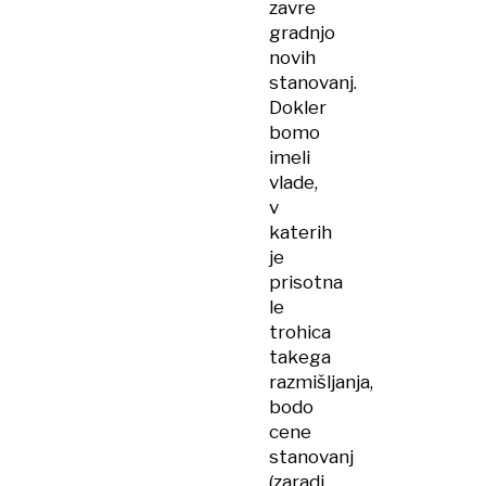
zavre
gradnjo
novih
stanovanj.
Dokler
bomo
imeli
vlade,
v
katerih
je
prisotna
le
trohica
takega
razmišljanja,
bodo
cene
stanovanj
(zaradi