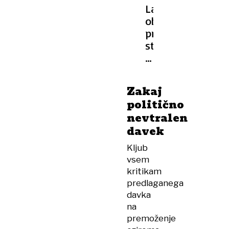
Lahko
obdavčitev
praznih
stanovanj
reši
stanovanjsko
krizo
Zakaj
ali
politično
prinese
nevtralen
več
davek
težav?
Kljub
vsem
kritikam
predlaganega
davka
na
premoženje