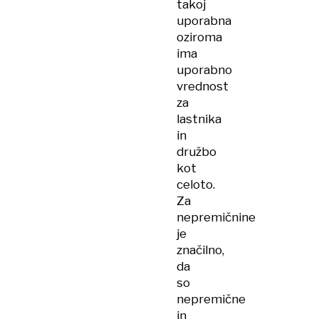
takoj
uporabna
oziroma
ima
uporabno
vrednost
za
lastnika
in
družbo
kot
celoto.
Za
nepremičnine
je
značilno,
da
so
nepremične
in