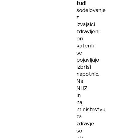
tudi
sodelovanje
z
izvajalci
zdravljenj,
pri
katerih
se
pojavljajo
izbrisi
napotnic.
Na
NIJZ
in
na
ministrstvu
za
zdravje
so
ob