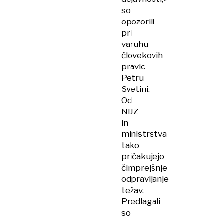
so
opozorili
pri
varuhu
človekovih
pravic
Petru
Svetini.
Od
NIJZ
in
ministrstva
tako
pričakujejo
čimprejšnje
odpravljanje
težav.
Predlagali
so