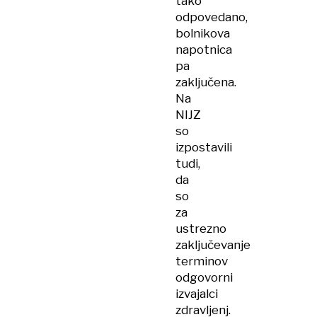
tako
odpovedano,
bolnikova
napotnica
pa
zaključena.
Na
NIJZ
so
izpostavili
tudi,
da
so
za
ustrezno
zaključevanje
terminov
odgovorni
izvajalci
zdravljenj.