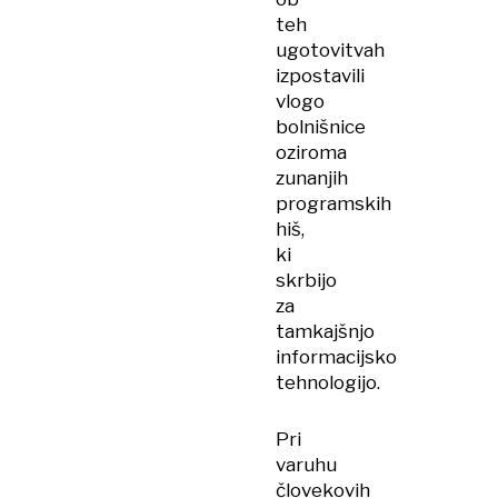
teh
ugotovitvah
izpostavili
vlogo
bolnišnice
oziroma
zunanjih
programskih
hiš,
ki
skrbijo
za
tamkajšnjo
informacijsko
tehnologijo.
Pri
varuhu
človekovih