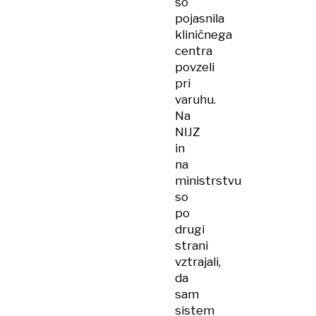
so
pojasnila
kliničnega
centra
povzeli
pri
varuhu.
Na
NIJZ
in
na
ministrstvu
so
po
drugi
strani
vztrajali,
da
sam
sistem