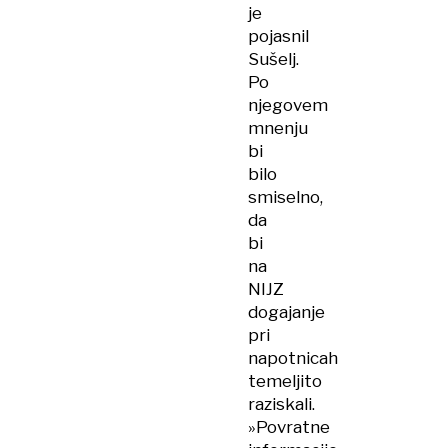
je
pojasnil
Sušelj.
Po
njegovem
mnenju
bi
bilo
smiselno,
da
bi
na
NIJZ
dogajanje
pri
napotnicah
temeljito
raziskali.
»Povratne