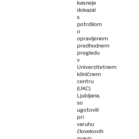
kasneje
dokazal
s
potrdilom
o
opravljenem
predhodnem
pregledu
v
Univerzitetnem
kliničnem
centru
(UKC)
Ljubljana,
so
ugotovili
pri
varuhu
človekovih
pravic.