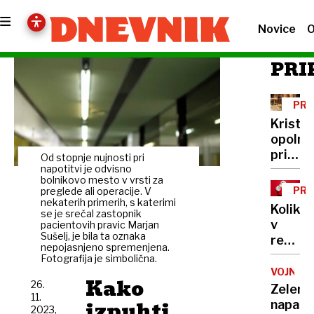
Novice
O
PRI
PRA
Kristja
opolno
pričaka
Od stopnje nujnosti pri
božič;
napotitvi je odvisno
bolnikovo mesto v vrsti za
v
PRA
preglede ali operacije. V
večjih
nekaterih primerih, s katerimi
KVI
Koliko
se je srečal zastopnik
mestih
v
pacientovih pravic Marjan
poteka
Sušelj, je bila ta oznaka
resnici
osredn
nepojasnjeno spremenjena.
veste
Fotografija je simbolična.
božičn
o
VOJNA
maše
Kako
26.
Božičk
Zelensk
11.
izpuhti
napad
2023,