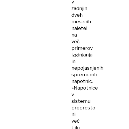
v
zadnjih
dveh
mesecih
naletel
na
več
primerov
izginjanja
in
nepojasnjenih
sprememb
napotnic.
»Napotnice
v
sistemu
preprosto
ni
več
bilo,