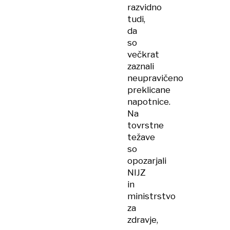
razvidno
tudi,
da
so
večkrat
zaznali
neupravičeno
preklicane
napotnice.
Na
tovrstne
težave
so
opozarjali
NIJZ
in
ministrstvo
za
zdravje,