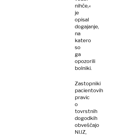
nihče,«
je
opisal
dogajanje,
na
katero
so
ga
opozorili
bolniki.
Zastopniki
pacientovih
pravic
o
tovrstnih
dogodkih
obveščajo
NIJZ,