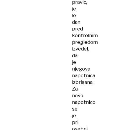
pravic,
je
le
dan
pred
kontrolnim
pregledom
izvedel,
da
je
njegova
napotnica
izbrisana.
Za
novo
napotnico
se
je
pri
osebni