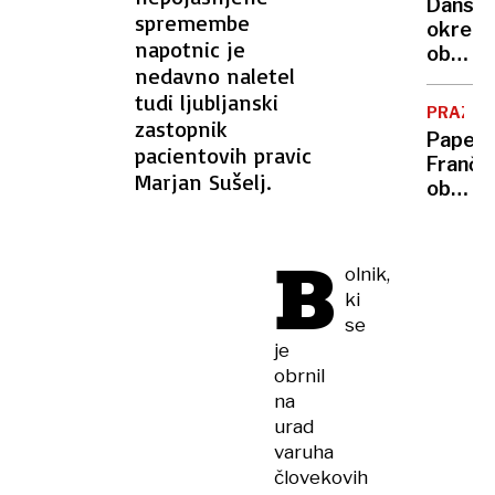
Dansk
božič
spremembe
okrepi
napotnic je
obram
nedavno naletel
Grenlan
tudi ljubljanski
Trump
PRAZNIK
zastopnik
zanima
Papež
nakup
pacientovih pravic
Franči
arktič
Marjan Sušelj.
ob
otoka
božiču
in
B
začetk
olnik,
sveteg
ki
leta
se
poudar
je
pomen
obrnil
upanja
na
urad
varuha
človekovih