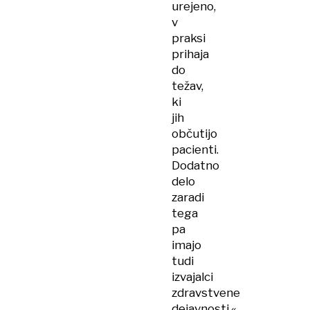
urejeno,
v
praksi
prihaja
do
težav,
ki
jih
občutijo
pacienti.
Dodatno
delo
zaradi
tega
pa
imajo
tudi
izvajalci
zdravstvene
dejavnosti,«