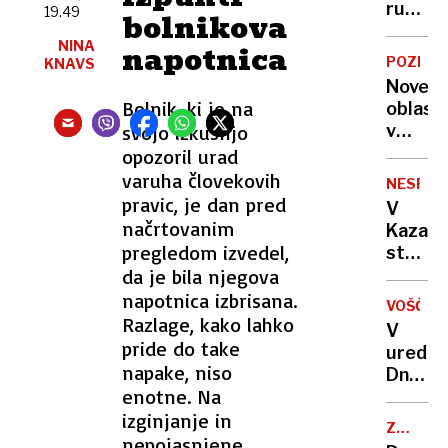
ruskih
19.49
bolnikova
sil
NINA
napotnica
na
POZIV
KNAVS
božični
Nove
dan
Bolnik, ki je na
oblasti
je
svojo izkušnjo
v
nečlove
Damas
opozoril urad
Tehera
varuha človekovih
NESREČ
pozval
pravic, je dan pred
V
k
načrtovanim
Kazahs
spošto
pregledom izvedel,
strmog
suvere
da je bila njegova
potniš
Sirije
letalo
napotnica izbrisana.
VOŠČILO
Astana
Razlage, kako lahko
V
pride do take
uredni
napake, niso
Dnevni
enotne. Na
vam
izginjanje in
želimo
ZDA-
miren
nepojasnjene
DANSKA