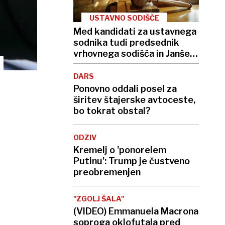
USTAVNO SODIŠČE
Med kandidati za ustavnega
sodnika tudi predsednik
vrhovnega sodišča in Janšev
odvetnik
DARS
Ponovno oddali posel za
širitev štajerske avtoceste,
bo tokrat obstal?
ODZIV
Kremelj o 'ponorelem
Putinu': Trump je čustveno
preobremenjen
''ZGOLJ ŠALA''
(VIDEO) Emmanuela Macrona
soproga oklofutala pred