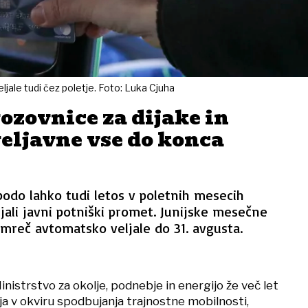
jale tudi čez poletje. Foto: Luka Cjuha
ozovnice za dijake in
eljavne vse do konca
 bodo lahko tudi letos v poletnih mesecih
jali javni potniški promet. Junijske mesečne
mreč avtomatsko veljale do 31. avgusta.
inistrstvo za okolje, podnebje in energijo že več let
ja v okviru spodbujanja trajnostne mobilnosti,