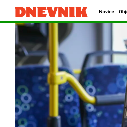
Novice
Obj