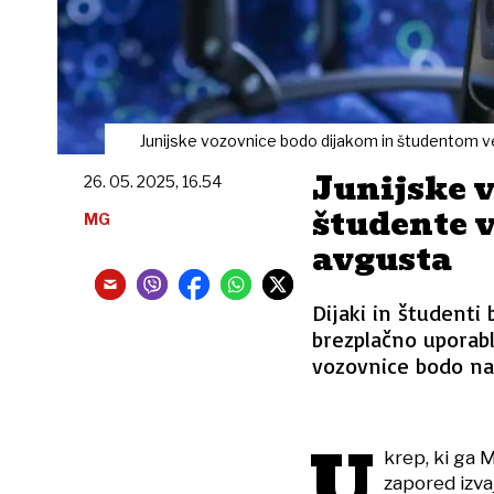
Junijske vozovnice bodo dijakom in študentom vel
Junijske v
26. 05. 2025, 16.54
študente v
MG
avgusta
Dijaki in študenti
brezplačno uporabl
vozovnice bodo na
U
krep, ki ga M
zapored izva