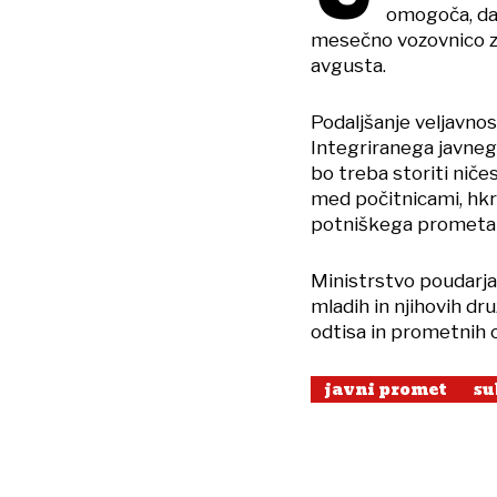
omogoča, da 
mesečno vozovnico za 
avgusta.
Podaljšanje veljavno
Integriranega javneg
bo treba storiti niče
med počitnicami, hkra
potniškega prometa t
Ministrstvo poudarja
mladih in njihovih dr
odtisa in prometnih
javni promet
su