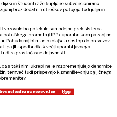
dijaki in študenti z že kupljeno subvencionirano
junij brez dodatnih stroškov potujejo tudi julija in
sti vozovnic bo potekalo samodejno prek sistema
a potniškega prometa (IJPP), uporabnikom pa zanj ne
sar. Pobuda naj bi mladim olajšala dostop do prevozov
ti pa jih spodbudila k večji uporabi javnega
udi za prostočasne dejavnosti.
, da s takšnimi ukrepi ne le razbremenjujejo denarnice
užin, temveč tudi prispevajo k zmanjševanju ogljičnega
 obremenitev.
bvencionirane vozovnice
ijpp