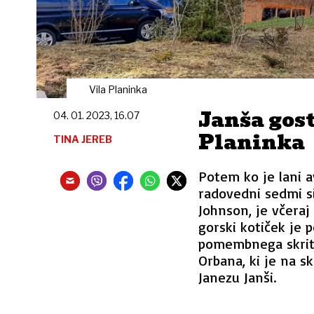
Vila Planinka
Janša gost
04. 01. 2023, 16.07
Planinka
TINA JEREB
Potem ko je lani a
radovedni sedmi si
Johnson, je včeraj
gorski kotiček je 
pomembnega skrite
Orbana, ki je na sk
Janezu Janši.