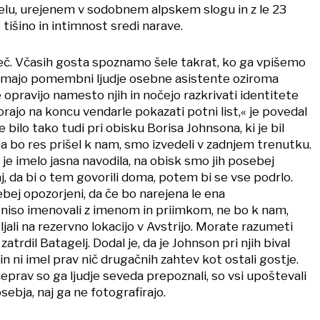
lu, urejenem v sodobnem alpskem slogu in z le 23
 tišino in intimnost sredi narave.
eč. Včasih gosta spoznamo šele takrat, ko ga vpišemo
j imajo pomembni ljudje osebne asistente oziroma
e opravijo namesto njih in nočejo razkrivati identitete
orajo na koncu vendarle pokazati potni list,« je povedal
je bilo tako tudi pri obisku Borisa Johnsona, ki je bil
a bo res prišel k nam, smo izvedeli v zadnjem trenutku.
je imelo jasna navodila, na obisk smo jih posebej
aj, da bi o tem govorili doma, potem bi se vse podrlo.
bej opozorjeni, da če bo narejena le ena
a niso imenovali z imenom in priimkom, ne bo k nam,
ali na rezervno lokacijo v Avstrijo. Morate razumeti
zatrdil Batagelj. Dodal je, da je Johnson pri njih bival
in ni imel prav nič drugačnih zahtev kot ostali gostje.
 čeprav so ga ljudje seveda prepoznali, so vsi upoštevali
ebja, naj ga ne fotografirajo.