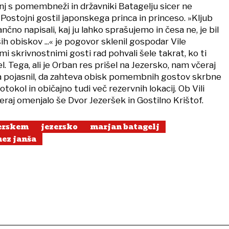
nj s pomembneži in državniki Batagelju sicer ne
v Postojni gostil japonskega princa in princeso. »Kljub
čno napisali, kaj ju lahko sprašujemo in česa ne, je bil
h obiskov ...« je pogovor sklenil gospodar Vile
imi skrivnostnimi gosti rad pohvali šele takrat, ko ti
l. Tega, ali je Orban res prišel na Jezersko, nam včeraj
e pa pojasnil, da zahteva obisk pomembnih gostov skrbne
tokol in običajno tudi več rezervnih lokacij. Ob Vili
čeraj omenjalo še Dvor Jezeršek in Gostilno Krištof.
zerskem
jezersko
marjan batagelj
nez janša