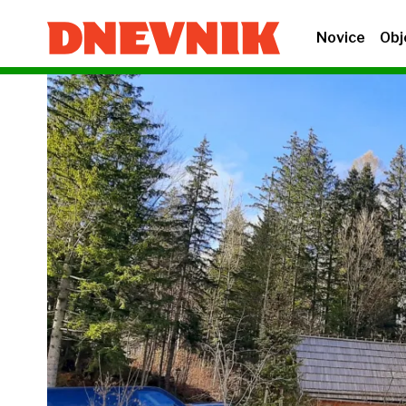
Novice
Obj