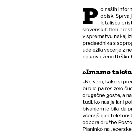
P
o naših infor
obisk. Sprva 
letališču pris
slovenskih tleh prest
v spremstvu nekaj i
predsednika s soprog
udeležila večerje z
njegovo ženo
Urško 
»Imamo takšne
»Ne vem, kako si pre
bi bilo pa res zelo č
drugačne goste, a naš
tudi, ko nas je lani p
bivanjem je bila, da 
včerajšnjim telefon
odbora družbe Post
Planinko na Jezersk