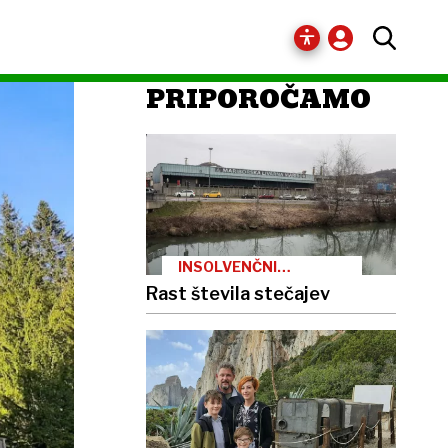
PRIPOROČAMO
INSOLVENČNI
POSTOPKI
Rast števila stečajev