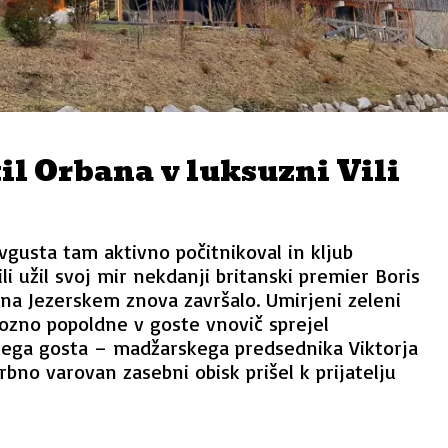
il Orbana v luksuzni Vili
vgusta tam aktivno počitnikoval in kljub
li užil svoj mir nekdanji britanski premier Boris
 na Jezerskem znova završalo. Umirjeni zeleni
pozno popoldne v goste vnovič sprejel
ga gosta – madžarskega predsednika Viktorja
rbno varovan zasebni obisk prišel k prijatelju