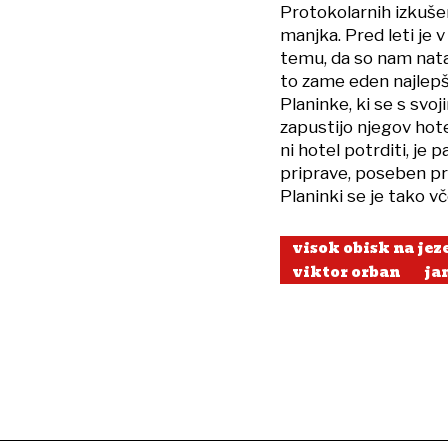
Protokolarnih izkuše
manjka. Pred leti je 
temu, da so nam natan
to zame eden najlepši
Planinke, ki se s svoj
zapustijo njegov hote
ni hotel potrditi, j
priprave, poseben pro
Planinki se je tako v
visok obisk na je
viktor orban
ja