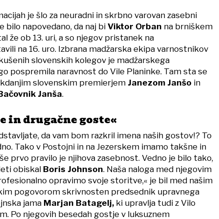
macijah je šlo za neuradni in skrbno varovan zasebni
je bilo napovedano, da naj bi
Viktor Orban
na brniškem
tal že ob 13. uri, a so njegov pristanek na
avili na 16. uro. Izbrana madžarska ekipa varnostnikov
zkušenih slovenskih kolegov je madžarskega
o pospremila naravnost do Vile Planinke. Tam sta se
 nekdanjim slovenskim premierjem
Janezom Janšo
in
Bačovnik Janša
.
 in drugačne goste«
dstavljate, da vam bom razkril imena naših gostov!? To
udno. Tako v Postojni in na Jezerskem imamo takšne in
e prvo pravilo je njihova zasebnost. Vedno je bilo tako,
oleti obiskal
Boris Johnson
. Naša naloga med njegovim
profesionalno opravimo svoje storitve,« je bil med našim
skim pogovorom skrivnosten predsednik upravnega
ojnska jama
Marjan Batagelj,
ki upravlja tudi z Vilo
em. Po njegovih besedah gostje v luksuznem