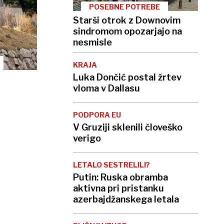
POSEBNE POTREBE
Starši otrok z Downovim
sindromom opozarjajo na
nesmisle
KRAJA
Luka Dončić postal žrtev
vloma v Dallasu
PODPORA EU
V Gruziji sklenili človeško
verigo
LETALO SESTRELILI?
Putin: Ruska obramba
aktivna pri pristanku
azerbajdžanskega letala