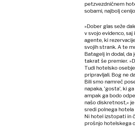
petzvezdničnem hote
sobami, najbolj cenijo
»Dober glas seže dal
v svojo evidenco, sa
agente, ki rezervacij
svojih strank. A te m
Batagelj in dodal, da 
takrat še premier. »D
Tudi hotelsko osebje 
pripravljali. Bog ne d
Bili smo namreč pose
napaka, 'gosta', ki g
ampak ga bodo odpelj
našo diskretnost,« je 
sredi polnega hotela 
Ni hotel izstopati in
prošnjo hotelskega os