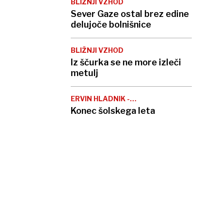
BLIŽNJI VZHOD
Sever Gaze ostal brez edine
delujoče bolnišnice
BLIŽNJI VZHOD
Iz ščurka se ne more izleči
metulj
ERVIN HLADNIK -
MILHARČIČ
Konec šolskega leta