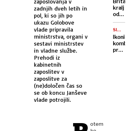
zaposlovanja v
Britan
Nico
zadnjih dveh letih in
kralj
pa
odpove
pol, ki so jih po
njen
obvezn
ukazu Golobove
sin
zaradi
vlade pripravila
SIMBOL
strans
HIPIJEV
ministrstva, organi v
Ikoničn
učinko
sestavi ministrstev
kombi
zdravlj
in vladne službe.
praznu
raka
75.
Prehodi iz
rojstni
kabinetnih
dan
zaposlitev v
zaposlitve za
(ne)določen čas so
se ob koncu Janševe
vlade potrojili.
otem
ko