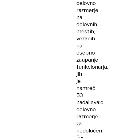
delovno
razmerje
na
delovnih
mestih,
vezanih
na
osebno
zaupanje
funkcionarja,
jih
je
namreč
53
nadaljevalo
delovno
razmerje
za
nedoločen
čas