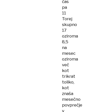
čas
pa
11
Torej
skupno
17
oziroma
8,5
na
mesec
oziroma
več
kot
trikrat
toliko,
kot
znaša
mesečno
povprečje
v