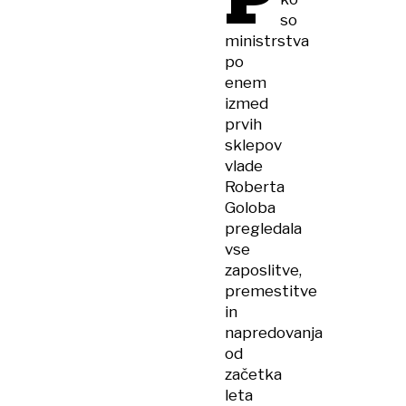
P
so
ministrstva
po
enem
izmed
prvih
sklepov
vlade
Roberta
Goloba
pregledala
vse
zaposlitve,
premestitve
in
napredovanja
od
začetka
leta