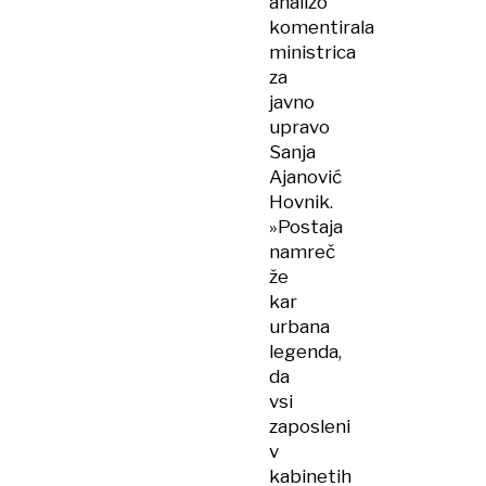
analizo
komentirala
ministrica
za
javno
upravo
Sanja
Ajanović
Hovnik.
»Postaja
namreč
že
kar
urbana
legenda,
da
vsi
zaposleni
v
kabinetih