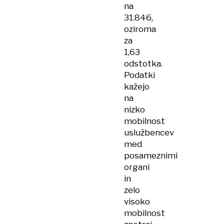
na
31.846,
oziroma
za
1,63
odstotka.
Podatki
kažejo
na
nizko
mobilnost
uslužbencev
med
posameznimi
organi
in
zelo
visoko
mobilnost