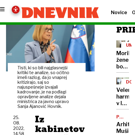
Novice
O
PRI
UM
Morile
žene
bo
Tisti, ki so bili najglasnejši
sedel
kritiki te analize, so očitno
imeli razlog, da jo vnaprej
21
DOB
kritizirajo, saj so
let
najuspešneje izvajali
PRO
Velenj
kadrovanje, je na podlagi
harmon
opravljene analize dejala
ministrica za javno upravo
v lov
Sanja Ajanović Hovnik.
na
Iz
nov
POTNIŠK
25.
CENTER
Guinne
08.
Arhite
kabinetov
2022,
rekord
Mušič:
14.58