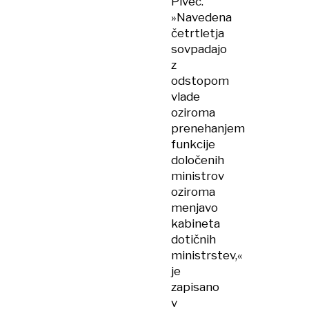
Pivec.
»Navedena
četrtletja
sovpadajo
z
odstopom
vlade
oziroma
prenehanjem
funkcije
določenih
ministrov
oziroma
menjavo
kabineta
dotičnih
ministrstev,«
je
zapisano
v