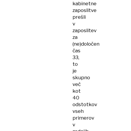
kabinetne
zaposlitve
prešli
v
zaposlitev
za
(ne)določen
čas
33,
to
je
skupno
več
kot
40
odstotkov
vseh
primerov
v