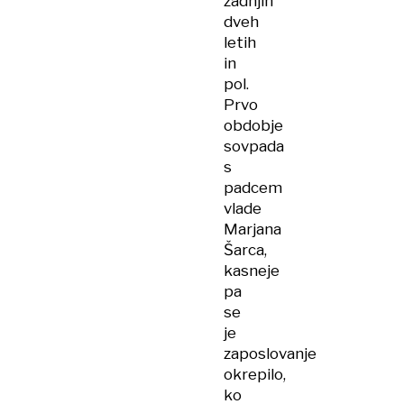
zadnjih
dveh
letih
in
pol.
Prvo
obdobje
sovpada
s
padcem
vlade
Marjana
Šarca,
kasneje
pa
se
je
zaposlovanje
okrepilo,
ko