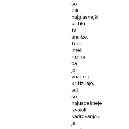
so
bili
najglasnejši
kritiki
te
analize,
tudi
imeli
razlog,
da
jo
vnaprej
kritizirajo,
saj
so
najuspešneje
izvajali
kadrovanje,«
je