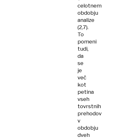
celotnem
obdobju
analize
(2,7).
To
pomeni
tudi,
da
se
je
več
kot
petina
vseh
tovrstnih
prehodov
v
obdobju
dveh