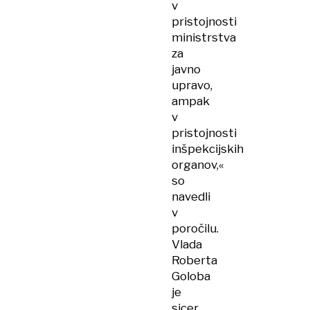
v
pristojnosti
ministrstva
za
javno
upravo,
ampak
v
pristojnosti
inšpekcijskih
organov,«
so
navedli
v
poročilu.
Vlada
Roberta
Goloba
je
sicer