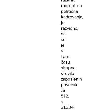
razkrilo
morebitna
politična
kadrovanja,
je
razvidno,
da
se
je
v
tem
času
skupno
število
zaposlenih
povečalo
za
512,
s
31.334