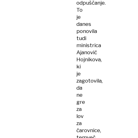
odpuščanje.
To
je
danes
ponovila
tudi
ministrica
Ajanović
Hojnikova,
ki
je
zagotovila,
da
ne
gre
za
lov
za
čarovnice,
temveč