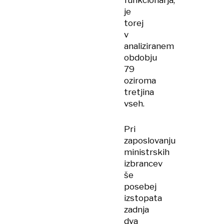
funkcionarja,
je
torej
v
analiziranem
obdobju
79
oziroma
tretjina
vseh.
Pri
zaposlovanju
ministrskih
izbrancev
še
posebej
izstopata
zadnja
dva