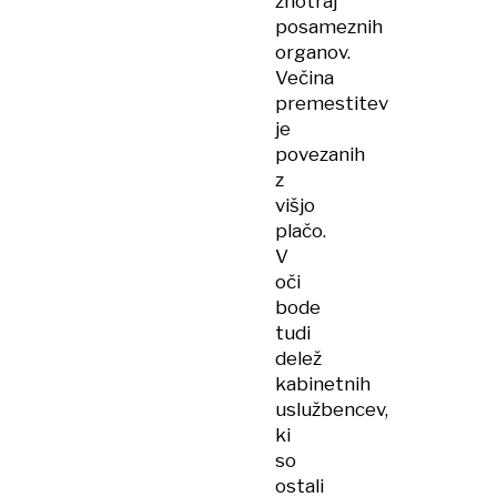
znotraj
posameznih
organov.
Večina
premestitev
je
povezanih
z
višjo
plačo.
V
oči
bode
tudi
delež
kabinetnih
uslužbencev,
ki
so
ostali