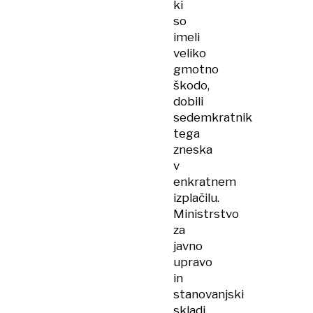
ki
so
imeli
veliko
gmotno
škodo,
dobili
sedemkratnik
tega
zneska
v
enkratnem
izplačilu.
Ministrstvo
za
javno
upravo
in
stanovanjski
skladi