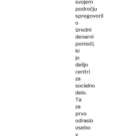
svojem
področju
spregovoril
o
izredni
denarni
pomoči,
ki
jo
delijo
centri
za
socialno
delo.
Ta
za
prvo
odraslo
osebo
v