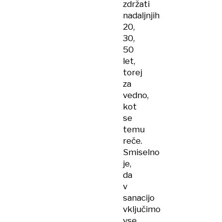
zdržati
nadaljnjih
20,
30,
50
let,
torej
za
vedno,
kot
se
temu
reče.
Smiselno
je,
da
v
sanacijo
vključimo
vse