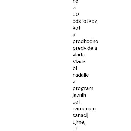
ne
za
50
odstotkov,
kot
je
predhodno
predvidela
vlada.
Vlada
bi
nadalje
v
program
javnih
del,
namenjen
sanaciji
ujme,
ob