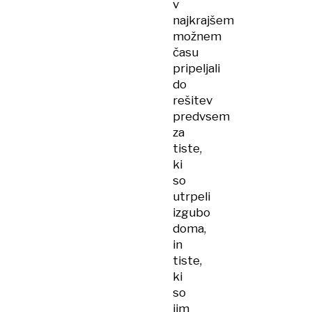
v
najkrajšem
možnem
času
pripeljali
do
rešitev
predvsem
za
tiste,
ki
so
utrpeli
izgubo
doma,
in
tiste,
ki
so
jim