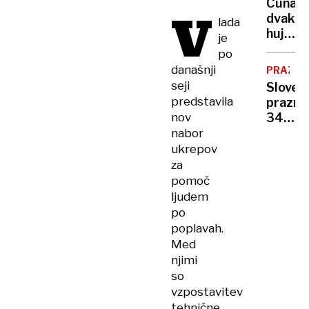
Cunami
V
minili!
dvakra
lada
hujši
je
od
po
vseh
današnji
PRAZNI
eksploz
seji
Sloveni
med
predstavila
praznu
drugo
nov
34.
svetov
obletn
nabor
vojno
razgla
ukrepov
rezult
za
prelo
pomoč
plebisc
ljudem
po
poplavah.
Med
njimi
so
vzpostavitev
tehnične