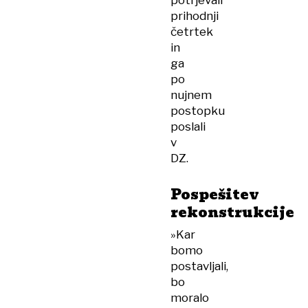
potrjevali
prihodnji
četrtek
in
ga
po
nujnem
postopku
poslali
v
DZ.
Pospešitev
rekonstrukcije
»Kar
bomo
postavljali,
bo
moralo