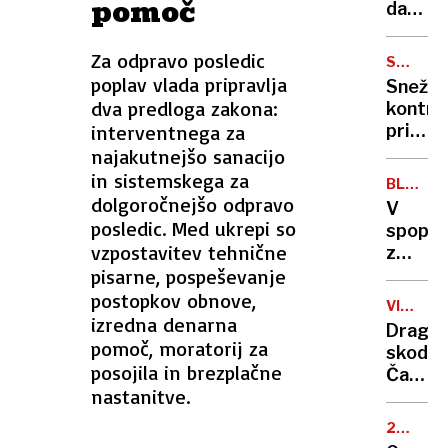
pomoč
pravič
dan
in
žalovan
znanos
za
Za odpravo posledic
SMUČA
žrtvam
SEZONA
poplav vlada pripravlja
Snežni
letals
dva predloga zakona:
kontro
nesreč
interventnega za
prižgal
zeleno
najakutnejšo sanacijo
luč
in sistemskega za
BLIŽNJI
tekma
dolgoročnejšo odpravo
VZHOD
V
v
posledic. Med ukrepi so
spopad
Kranjs
vzpostavitev tehnične
z
Gori
pisarne, pospeševanje
novimi
sirskim
postopkov obnove,
VIŠJE
varnos
izredna denarna
CENE
Drago
silami
pomoč, moratorij za
skodeli
ubitih
posojila in brezplačne
Časi
več
nastanitve.
poceni
ljudi
kave
20.
so
OBLETN