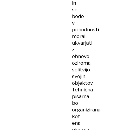
in
se
bodo
v
prihodnosti
morali
ukvarjati
z
obnovo
oziroma
selitvijo
svojih
objektov.
Tehnična
pisarna
bo
organizirana
kot
ena
pisarna,