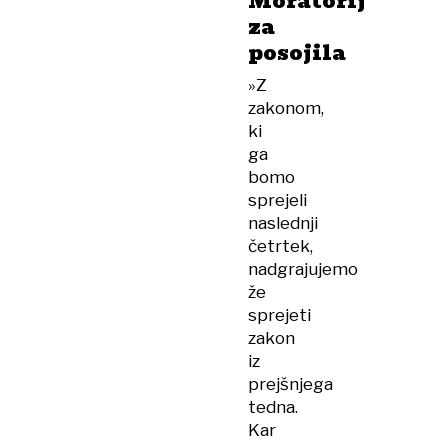
Moratorij
za
posojila
»Z
zakonom,
ki
ga
bomo
sprejeli
naslednji
četrtek,
nadgrajujemo
že
sprejeti
zakon
iz
prejšnjega
tedna.
Kar