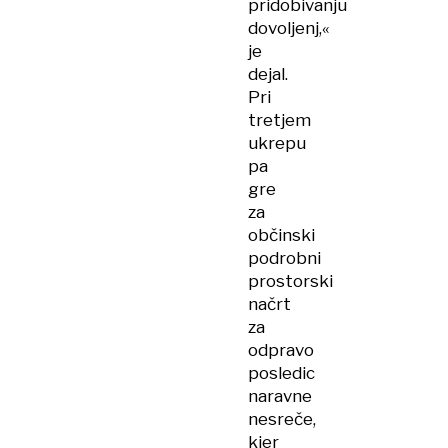
pridobivanju
dovoljenj,«
je
dejal.
Pri
tretjem
ukrepu
pa
gre
za
občinski
podrobni
prostorski
načrt
za
odpravo
posledic
naravne
nesreče,
kjer