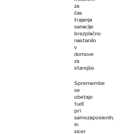
za
čas
trajanja
sanacije
brezplačno
nastanilo
v
domove
za
starejše.
Spremembe
se
obetajo
tudi
pri
samozaposlenih,
in
sicer