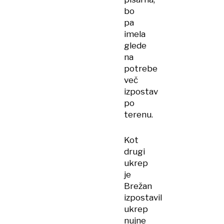
bo
pa
imela
glede
na
potrebe
več
izpostav
po
terenu.
Kot
drugi
ukrep
je
Brežan
izpostavil
ukrep
nujne