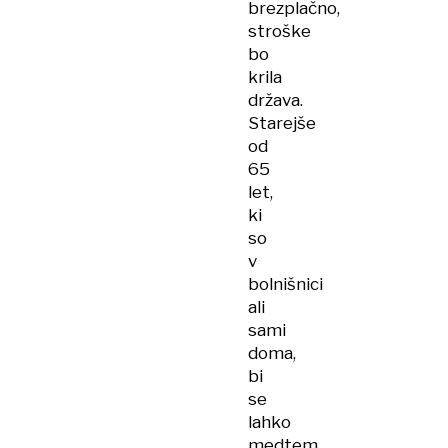
brezplačno,
stroške
bo
krila
država.
Starejše
od
65
let,
ki
so
v
bolnišnici
ali
sami
doma,
bi
se
lahko
medtem