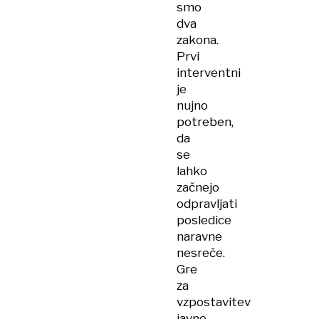
smo
dva
zakona.
Prvi
interventni
je
nujno
potreben,
da
se
lahko
začnejo
odpravljati
posledice
naravne
nesreče.
Gre
za
vzpostavitev
javne