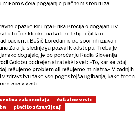
umikom s čela pogajanj o plačnem stebru za
avne opazke kirurga Erika Breclja o dogajanju v
ihiatrične klinike, na katero letijo očitki o
d pacienti. Bešič Loredan je po spornih izjavah
jana Zalarja slednjega pozval k odstopu. Treba je
dejansko dogajalo, je po poročanju Radia Slovenija
 vodi Golobu podrejen strateški svet: »To, kar se zdaj
zdaj rešujemo problem ali rešujemo ministra.« V zadnjih
i v zdravstvu tako vse pogostejša ugibanja, kako trden
oredana v vladi.
rventna zakonodaja
čakalne vrste
oba
plačilo zdravljenj