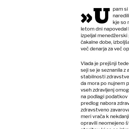
»U
pam si 
naredi
kje so
letom dni napovedal
izpeljal menedžerski 
čakalne dobe, izbolj
več denarja za več op
Vlada je prejšnji te
seji se je seznanila 
stabilnosti zdravstve
da mora po nujnem po
vseh zdravljenj omogo
na podlagi podatkov N
predlog nabora zdravs
zdravstveno zavarovan
meri vrača k nekdanji
opravili neomejeno š