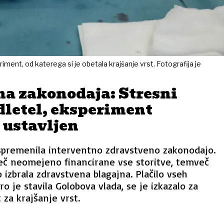
iment, od katerega si je obetala krajšanje vrst. Fotografija je
na zakonodaja: Stresni
odletel, eksperiment
 ustavljen
 spremenila interventno zdravstveno zakonodajo.
eč neomejeno financirane vse storitve, temveč
 bo izbrala zdravstvena blagajna. Plačilo vseh
ro je stavila Golobova vlada, se je izkazalo za
 za krajšanje vrst.