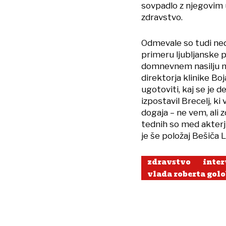
sovpadlo z njegovim 
zdravstvo.
Odmevale so tudi ned
primeru ljubljanske ps
domnevnem nasilju na
direktorja klinike Bo
ugotoviti, kaj se je 
izpostavil Brecelj, ki
dogaja – ne vem, ali 
tednih so med akterj
je še položaj Bešiča L
zdravstvo
inte
vlada roberta gol