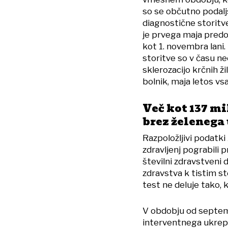
so se občutno podalj
diagnostične storitve
je prvega maja predol
kot 1. novembra lani.
storitve so v času ne
sklerozacijo krčnih ž
bolnik, maja letos vsa
Več kot 137 m
brez želenega
Razpoložljivi podatki
zdravljenj pograbili 
številni zdravstveni 
zdravstva k tistim st
test ne deluje tako, ko
V obdobju od septem
interventnega ukrepa