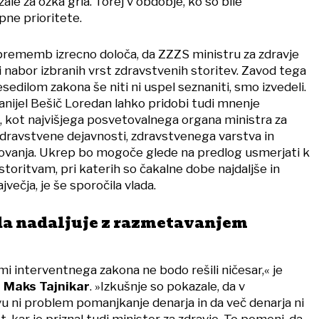
azale za ozka grla. Torej v obdobje, ko so bile
pne prioritete.
rememb izrecno določa, da ZZZS ministru za zdravje
 nabor izbranih vrst zdravstvenih storitev. Zavod tega
 besedilom zakona še niti ni uspel seznaniti, smo izvedeli.
anijel Bešič Loredan lahko pridobi tudi mnenje
 kot najvišjega posvetovalnega organa ministra za
zdravstvene dejavnosti, zdravstvenega varstva in
ovanja. Ukrep bo mogoče glede na predlog usmerjati k
toritvam, pri katerih so čakalne dobe najdaljše in
večja, je še sporočila vlada.
da nadaljuje z razmetavanjem
interventnega zakona ne bodo rešili ničesar,« je
t
Maks Tajnikar
. »Izkušnje so pokazale, da v
 ni problem pomanjkanje denarja in da več denarja ni
t, kar je priznal tudi minister za zdravje. To pomeni, da