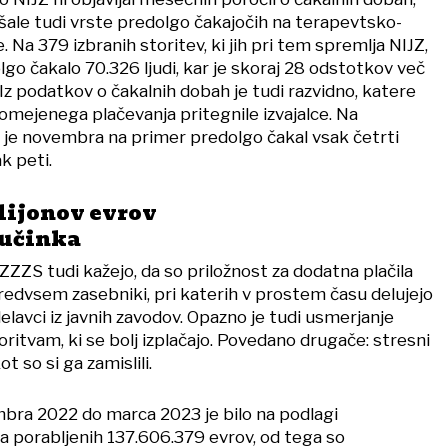
šale tudi vrste predolgo čakajočih na terapevtsko-
. Na 379 izbranih storitev, ki jih pri tem spremlja NIJZ,
go čakalo 70.326 ljudi, kar je skoraj 28 odstotkov več
 Iz podatkov o čakalnih dobah je tudi razvidno, katere
omejenega plačevanja pritegnile izvajalce. Na
il je novembra na primer predolgo čakal vsak četrti
k peti.
ilijonov evrov
 učinka
 ZZZS tudi kažejo, da so priložnost za dodatna plačila
predvsem zasebniki, pri katerih v prostem času delujejo
delavci iz javnih zavodov. Opazno je tudi usmerjanje
oritvam, ki se bolj izplačajo. Povedano drugače: stresni
t so si ga zamislili.
bra 2022 do marca 2023 je bilo na podlagi
 porabljenih 137.606.379 evrov, od tega so