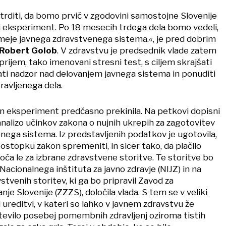
trditi, da bomo prvič v zgodovini samostojne Slovenije
li eksperiment. Po 18 mesecih trdega dela bomo vedeli,
 meje javnega zdravstvenega sistema.«, je pred dobrim
Robert Golob
. V zdravstvu je predsednik vlade zatem
prijem, tako imenovani stresni test, s ciljem skrajšati
šati nadzor nad delovanjem javnega sistema in ponuditi
ravljenega dela.
den eksperiment predčasno prekinila. Na petkovi dopisni
z analizo učinkov zakona o nujnih ukrepih za zagotovitev
nega sistema. Iz predstavljenih podatkov je ugotovila,
stopku zakon spremeniti, in sicer tako, da plačilo
ča le za izbrane zdravstvene storitve. Te storitve bo
acionalnega inštituta za javno zdravje (NIJZ) in na
tvenih storitev, ki ga bo pripravil Zavod za
je Slovenije (ZZZS), določila vlada. S tem se v veliki
 ureditvi, v kateri so lahko v javnem zdravstvu že
tevilo posebej pomembnih zdravljenj oziroma tistih