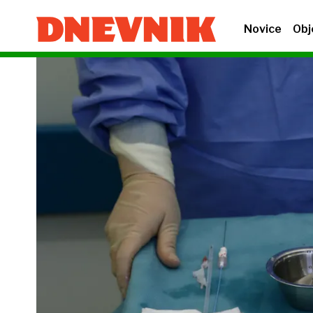
Novice
Obj