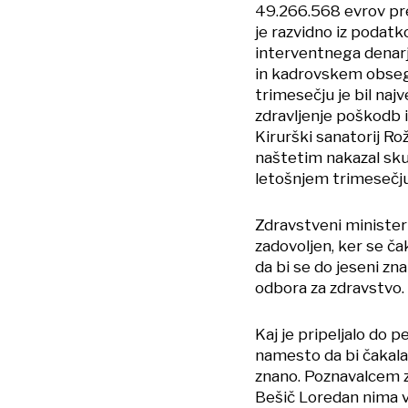
49.266.568 evrov prej
je razvidno iz podat
interventnega denarj
in kadrovskem obseg
trimesečju je bil najv
zdravljenje poškodb i
Kirurški sanatorij Ro
naštetim nakazal skup
letošnjem trimesečju
Zdravstveni minister 
zadovoljen, ker se č
da bi se do jeseni zn
odbora za zdravstvo.
Kaj je pripeljalo do 
namesto da bi čakala 
znano. Poznavalcem zd
Bešič Loredan nima ve