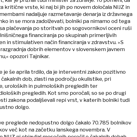
 za kritične vrste, ki naj bi jih po novem določala NIJZ in
emembami nadaljuje razmetavanje denarja iz državnega
nko in se mora zadolževati, bolniki pa nimamo od tega
sa plačevanja po storitvah po sogovornikovi oceni ruši
lnišničnega financiranja po skupinah primerljivih
en in stimulativen način financiranja v zdravstvu. »S
e razgradnja dobrih elementov v slovenskem javnem
,« opozori Tajnikar.
 je še aprila trdilo, da je interventni zakon pozitivno
 čakalnih dob, zlasti na področju okulistike, pri
, uroloških in pulmoloških pregledih ter
ioloških pregledih. Kot smo poročali, so se po drugi
sti zakona podaljševali repi vrst, v katerih bolniki tudi
ustno dolgo.
rve preglede nedopustno dolgo čakalo 70.785 bolnikov
tkov več kot na začetku lanskega novembra. V
NIJZ ni objavljal mesečnih poročil o čakalnih dobah,