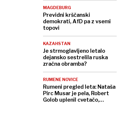
MAGDEBURG
Previdni krščanski
demokrati, AfD pa z vsemi
topovi
KAZAHSTAN
Je strmoglavljeno letalo
dejansko sestrelila ruska
zračna obramba?
RUMENE NOVICE
Rumeni pregled leta: Nataša
Pirc Musar je pela, Robert
Golob uplenil cvetačo,
Andreja Stareta so napodili