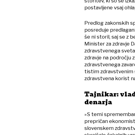
storitev, ki so se izk
postavljene vsaj ohla
Predlog zakonskih sp
posreduje predlagani
še ni storil, saj se z
Minister za zdravje D
zdravstvenega sveta,
zdravje na področju 
zdravstvenega zavar
tistim zdravstvenim s
zdravstvena korist naj
Tajnikar: vla
denarja
»S temi spremembami 
prepričan ekonomis
slovenskem zdravstvu
skrajšalo čakalnih vrs