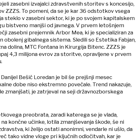
eli zasebni izvajalci zdravstvenih storitev s koncesijo,
kov ZZZS. To pomeni, da se je kar 36 odstotkov vsega
a steklo v zasebni sektor, ki je po svojem kapitalskem
u bistveno manjši od javnega. V prvem letošnjem
ečji zasebni prejemnik Arbor Mea, ki je specializiran za
n obolenj gibalnega sistema. Sledili so Estetika Fabjan,
žna dolina, MTC Fontana in Kirurgija Bitenc. ZZZS je
aj 4,3 milijona evrov za storitve, opravljene v prvem
.
Danijel Bešič Loredan je bil še prejšnji mesec
akalne dobe niso ekstremno povečale. Trend nakazuje,
ale zmanjšati, je zatrjeval na seji državnozborskega
petkovega preobrata, zaradi katerega se je vlada,
na končne učinke, lotila zmanjševanja škode, še ni
ravstva, ki želijo ostati anonimni, vendarle ni ušlo, da
č tako vidne vloge pri ključnih odločitvah, kar je