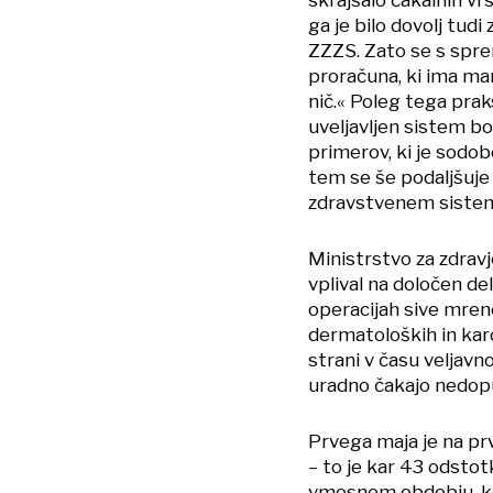
ga je bilo dovolj tudi
ZZZS. Zato se s spr
proračuna, ki ima ma
nič.« Poleg tega prak
uveljavljen sistem bo
primerov, ki je sodob
tem se še podaljšuj
zdravstvenem sistemu
Ministrstvo za zdravje
vplival na določen del
operacijah sive mrene
dermatoloških in kard
strani v času veljavno
uradno čakajo nedop
Prvega maja je na p
– to je kar 43 odsto
vmesnem obdobju, ko 