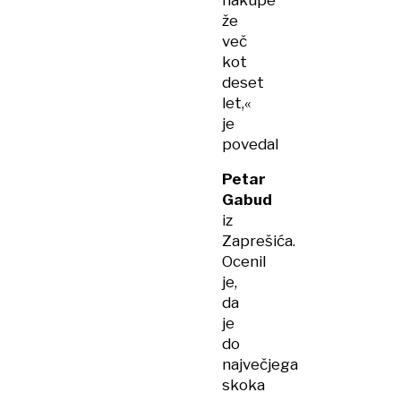
nakupe
že
več
kot
deset
let,«
je
povedal
Petar
Gabud
iz
Zaprešića.
Ocenil
je,
da
je
do
največjega
skoka