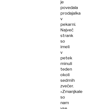
je
povedala
prodajalka
v
pekarni.
Največ
strank
so
imeli
v
petek
minuli
teden
okoli
sedmih
zvečer.
»Zmanjkale
so
nam
vse