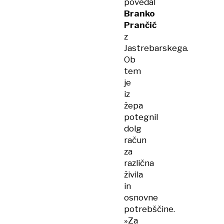
povedal
Branko
Prančić
z
Jastrebarskega.
Ob
tem
je
iz
žepa
potegnil
dolg
račun
za
različna
živila
in
osnovne
potrebščine.
»Za