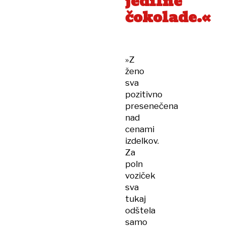
jedilne
čokolade.«
»Z
ženo
sva
pozitivno
presenečena
nad
cenami
izdelkov.
Za
poln
voziček
sva
tukaj
odštela
samo