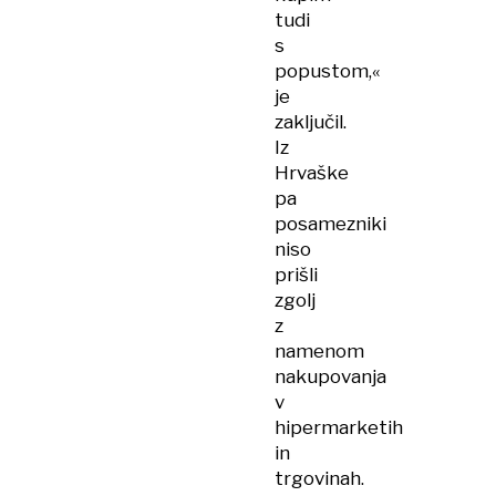
tudi
s
popustom,«
je
zaključil.
Iz
Hrvaške
pa
posamezniki
niso
prišli
zgolj
z
namenom
nakupovanja
v
hipermarketih
in
trgovinah.