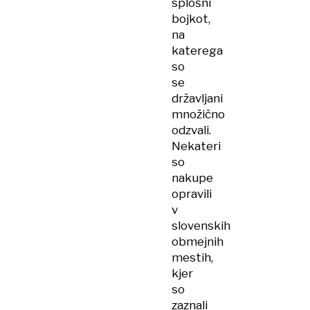
splošni
bojkot,
na
katerega
so
se
državljani
množično
odzvali.
Nekateri
so
nakupe
opravili
v
slovenskih
obmejnih
mestih,
kjer
so
zaznali