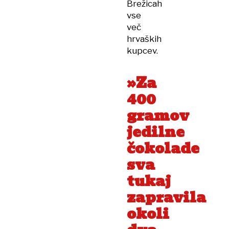
Brežicah
vse
več
hrvaških
kupcev.
»Za
400
gramov
jedilne
čokolade
sva
tukaj
zapravila
okoli