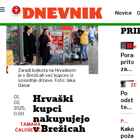
Novice
O
PRI
(NE
OGL
Porast
pritož
zaradi
Zaradi bojkota na Hrvaškem
oglaše
je v Brežicah več kupcev iz
sosednje države. Foto: Jaka
akcij
ZDR
Gasar
NA
Po
Hrvaški
01.
odstra
02.
kupci
testis
2025,
postal
0.00
nakupujejo
invalid
POŽAR
TAMARA
v Brežicah
VARNO
Kako
ČALOŠEVIĆ
požarn