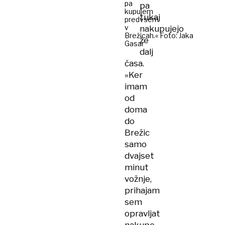
pa
pa
kupujem
tukaj
predvsem
v
nakupujejo
Brežicah.« Foto: Jaka
že
Gasar
dalj
časa.
»Ker
imam
od
doma
do
Brežic
samo
dvajset
minut
vožnje,
prihajam
sem
opravljat