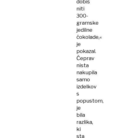
dobiš
niti
300-
gramske
jedilne
čokolade,«
je
pokazal.
Čeprav
nista
nakupila
samo
izdelkov
s
popustom,
je
bila
razlika,
ki
sta