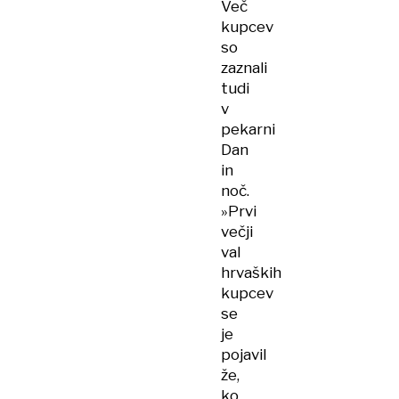
Več
kupcev
so
zaznali
tudi
v
pekarni
Dan
in
noč.
»Prvi
večji
val
hrvaških
kupcev
se
je
pojavil
že,
ko