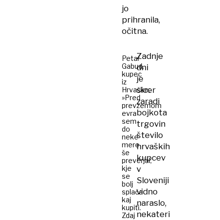
jo
prihranila,
očitna.
Zadnje
Petar
Gabud,
dni
kupec
je
iz
sicer
Hrvaške:
»Pred
zaradi
prevzemom
bojkota
evra
sem
trgovin
do
število
neke
mere
hrvaških
še
kupcev
preverjal,
kje
v
se
Sloveniji
bolj
vidno
splača
kaj
naraslo,
kupiti.
nekateri
Zdaj