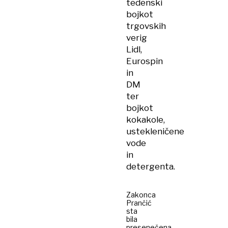
tedenski
bojkot
trgovskih
verig
Lidl,
Eurospin
in
DM
ter
bojkot
kokakole,
ustekleničene
vode
in
detergenta.
Zakonca
Prančić
sta
bila
presenečena,