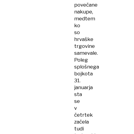
povečane
nakupe,
medtem
ko
so
hrvaške
trgovine
samevale.
Poleg
splošnega
bojkota
31.
januarja
sta
se
v
četrtek
začela
tudi