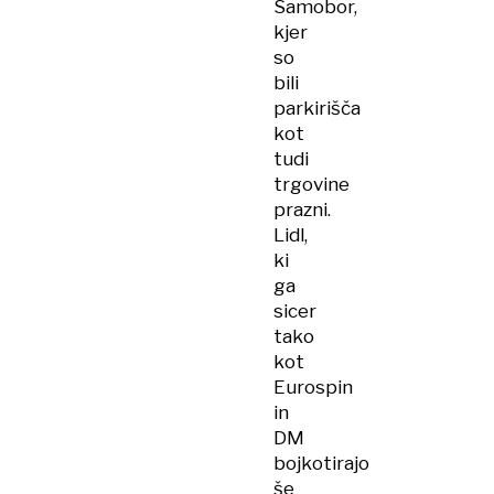
Samobor,
kjer
so
bili
parkirišča
kot
tudi
trgovine
prazni.
Lidl,
ki
ga
sicer
tako
kot
Eurospin
in
DM
bojkotirajo
še