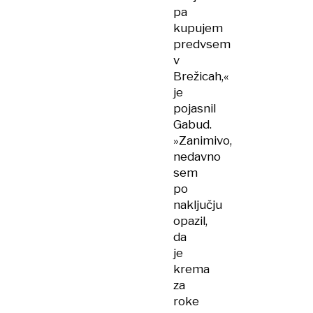
pa
kupujem
predvsem
v
Brežicah,«
je
pojasnil
Gabud.
»Zanimivo,
nedavno
sem
po
naključju
opazil,
da
je
krema
za
roke