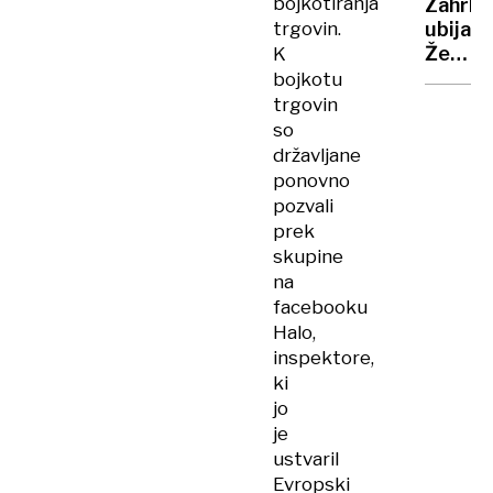
bojkotiranja
Zahrbt
trgovin.
ubijale
Že
K
prižgan
bojkotu
napa
trgovin
in
so
peč
državljane
sta
ponovno
lahko
pozvali
nevarn
prek
skupine
na
facebooku
Halo,
inspektore,
ki
jo
je
ustvaril
Evropski