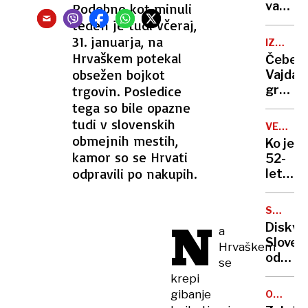
varni
Podobno kot minuli
so
teden je tudi včeraj,
študen
31. januarja, na
IZREDNI
domov
NADZO
Hrvaškem potekal
Čebela
obsežen bojkot
Vajda
trgovin. Posledice
grozil
uradni
tega so bile opazne
osebi?
tudi v slovenskih
VELIKA
obmejnih mestih,
BRITANI
Ko je
kamor so se Hrvati
52-
odpravili po nakupih.
letna
zaporn
kazen
SMUČAR
N
prekra
SKOKI
Diskval
a
Slove
Hrvaškem
odvzel
se
stopni
krepi
gibanje
OGLJIKO
MONOKS