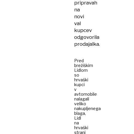
pripravah
na
novi
val
kupcev
odgovorila
prodajalka.
Pred
brežiškim
Lidlom
so
hrvaški
kupci
v
avtomobile
nalagali
veliko
nakupljenega
blaga,
Lidl
na
hrvaški
strani