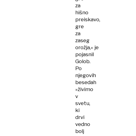
za
hišno
preiskavo,
gre
za
zaseg
orožja,« je
pojasnil
Golob.
Po
njegovih
besedah
»živimo
v
svetu,
ki
drvi
vedno
bolj