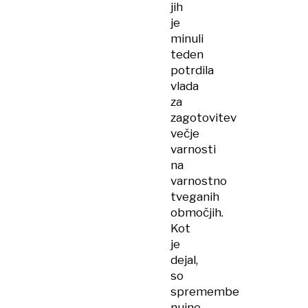
jih
je
minuli
teden
potrdila
vlada
za
zagotovitev
večje
varnosti
na
varnostno
tveganih
območjih.
Kot
je
dejal,
so
spremembe
nujne,