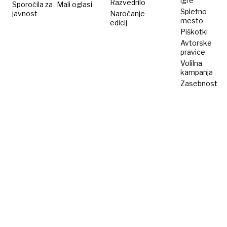
igre
Razvedrilo
Sporočila za
Mali oglasi
Spletno
javnost
Naročanje
mesto
edicij
Piškotki
Avtorske
pravice
Volilna
kampanja
Zasebnost