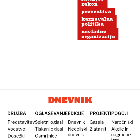
zakon
preventiva
kaznovalna
politika
nevladne
organizacije
DRUŽBA
OGLAŠEVANJE
EDICIJE
PROJEKTI
POGOJI
Predstavitev
Spletni oglasi
Dnevnik
Gazela
Naročniški
Vodstvo
Tiskani oglasi
Nedeljski
Zlata nit
Akcije in
dnevnik
nagradne
Dosežki
Osmrtnice