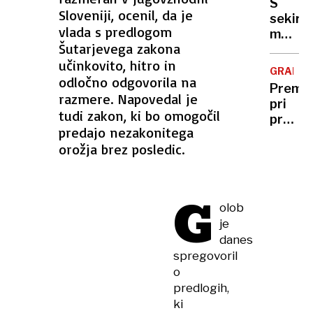
S
s
Sloveniji, ocenil, da je
sekiro
klepet
vlada s predlogom
med
storil
Šutarjevega zakona
spanj
samom
učinkovito, hitro in
ubila
GRADNJ
partner
odločno odgovorila na
Premik
pred
razmere. Napovedal je
pri
leti
tudi zakon, ki bo omogočil
prenov
že
predajo nezakonitega
ljublja
zabodl
orožja brez posledic.
Drame
moža
G
olob
je
danes
spregovoril
o
predlogih,
ki