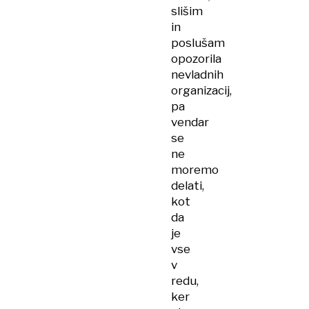
slišim
in
poslušam
opozorila
nevladnih
organizacij,
pa
vendar
se
ne
moremo
delati,
kot
da
je
vse
v
redu,
ker