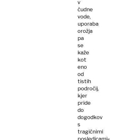
v
čudne
vode,
uporaba
orožja
pa
se
kaže
kot
eno
od
tistih
področij,
kjer
pride
do
dogodkov
s
tragičnimi
posledicami«.