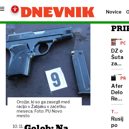
Novice
O
PRI
PO
TRA
DZ o
Šutarj
zakonu
predv
prihodn
PR
ponede
Afera
Delo
Revije:
Orožje, ki so ga zasegli med
Matjaž
racijo v Žabjaku v začetku
Kovači
meseca. Foto: PU Novo
TESTIR
mesto
JEDRSK
in
Rusija
OROŽJA
Matej
Golob: Na
po
10. 11.