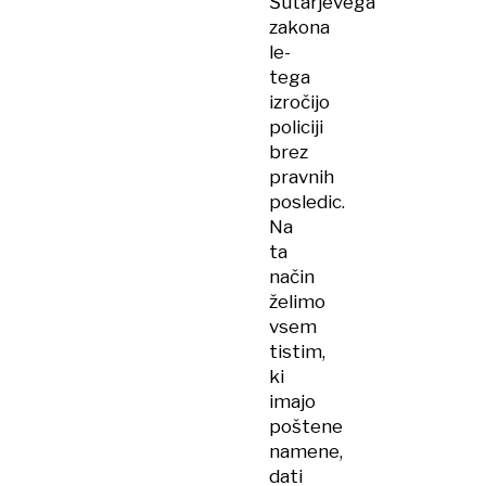
Šutarjevega
zakona
le-
tega
izročijo
policiji
brez
pravnih
posledic.
Na
ta
način
želimo
vsem
tistim,
ki
imajo
poštene
namene,
dati