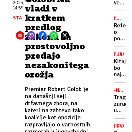
Raščan
več
2025,
vladi v
morat
14.59
desetle
v
kratkem
spet
STA
PREMAL
zapor
razmišl
PODPIS
predlog
Refer
o
o
zakona za
jedrsk
pokojn
poskus
prostovoljno
reform
ne
predajo
FUJIAN
bo
Kitajs
nezakonitega
bo
orožja
najnap
letalon
zasidra
Premier Robert Golob je
»NEVAR
v
na današnji seji
ODNOS«
Traged
sporni
državnega zbora, na
zaradi
vodah
kateri na zahtevo tako
umetn
koalicije kot opozicije
intelig
po
razpravljajo o varnostnih
HRVAŠK
pogovo
razmerah v jugovzhodni