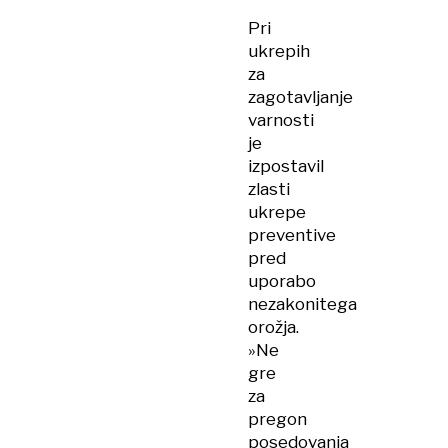
Pri
ukrepih
za
zagotavljanje
varnosti
je
izpostavil
zlasti
ukrepe
preventive
pred
uporabo
nezakonitega
orožja.
»Ne
gre
za
pregon
posedovanja