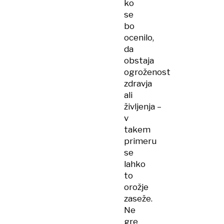
ko
se
bo
ocenilo,
da
obstaja
ogroženost
zdravja
ali
življenja –
v
takem
primeru
se
lahko
to
orožje
zaseže.
Ne
gre