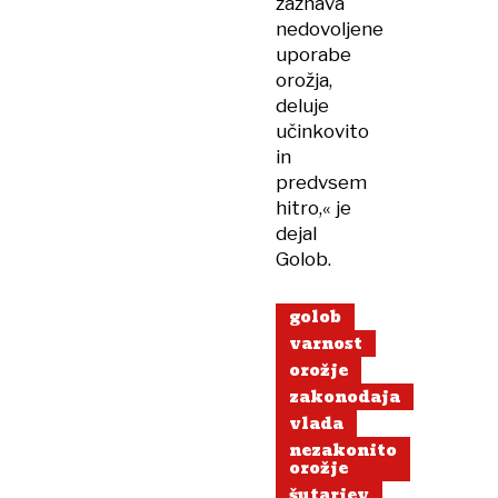
zaznava
nedovoljene
uporabe
orožja,
deluje
učinkovito
in
predvsem
hitro,« je
dejal
Golob.
golob
varnost
orožje
zakonodaja
vlada
nezakonito
orožje
šutarjev