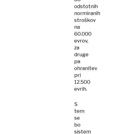
odstotnih
normiranih
stroškov
na
60.000
evrov,
za
druge
pa
ohranitev
pri
12.500
evrih.
S
tem
se
bo
sistem