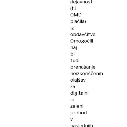
dejavnost
(t.i.
OMD
plačila)
iz
obdavčitve.
Omogočili
naj
bi
tudi
prenašanje
neizkoriščenih
olajšav
za
digitalni
in
zeleni
prehod
v
naslednjih