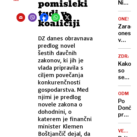
pomisleki
Nikoli
nisem
tudi v
pomisli
ONESNA
koaliciji
da je
Zaradi
to v
onesna
moji
DZ danes obravnava
v
Ljublja
predlog novel
delu
sploh
šestih davčnih
Logat
mogoč
ZDRAVS
zakonov, ki jih je
voda
Kako
vlada pripravila s
nepitn
so
ciljem povečanja
se
konkurenčnosti
zasuka
gospodarstva. Med
cilji
ODMEV
njimi je predlog
Golobo
Po
novele zakona o
vlade
Dončić
dohodnini, o
prodaji
katerem je finančni
Karma
minister Klemen
je
VELIKA
Boštjančič dejal, da
psica,
BRITANI