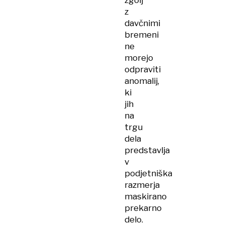
zgolj
z
davčnimi
bremeni
ne
morejo
odpraviti
anomalij,
ki
jih
na
trgu
dela
predstavlja
v
podjetniška
razmerja
maskirano
prekarno
delo.