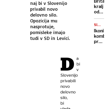
Britan
naj bi v Slovenijo
Nico
kralj
privabil novo
pa
odpove
delovno silo.
njen
obvezn
sin
Opozicija mu
zaradi
SIMBOL
nasprotuje,
strans
HIPIJEV
Ikoničn
pomisleke imajo
učinko
kombi
tudi v SD in Levici.
zdravlj
praznu
raka
75.
rojstni
D
dan
a
bi
v
Slovenijo
privabili
novo
delovno
silo,
bi
vlada