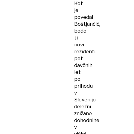
Kot
je
povedal
Boštjančič,
bodo
ti
novi
rezidenti
pet
davčnih
let
po
prihodu
v
Slovenijo
deležni
znižane
dohodnine
v