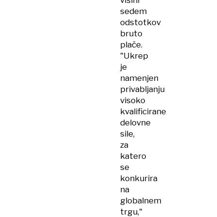
višini
sedem
odstotkov
bruto
plače.
"Ukrep
je
namenjen
privabljanju
visoko
kvalificirane
delovne
sile,
za
katero
se
konkurira
na
globalnem
trgu,"