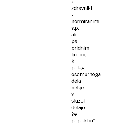
z
zdravniki
z
normiranimi
s.p.
ali
pa
pridnimi
ljudmi,
ki
poleg
osemurnega
dela
nekje
v
službi
delajo
še
popoldan".