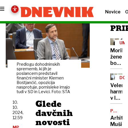
Novice
O
PRI
UM
Morile
žene
bo
Predlogu dohodninskih
sedel
sprememb, ki jih je
poslancem predstavil
21
DOB
finančni minister Klemen
let
Boštjančič, opozicija
PRO
Velenj
nasprotuje, pomisleke imajo
harmon
tudi v SD in Levici. Foto: STA
v lov
Glede
10.
na
10.
davčnih
nov
POTNIŠK
2024,
CENTER
Guinne
Arhite
12.59
novosti
rekord
Mušič:
MP