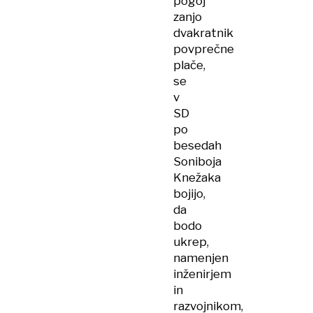
pogoj
zanjo
dvakratnik
povprečne
plače,
se
v
SD
po
besedah
Soniboja
Knežaka
bojijo,
da
bodo
ukrep,
namenjen
inženirjem
in
razvojnikom,