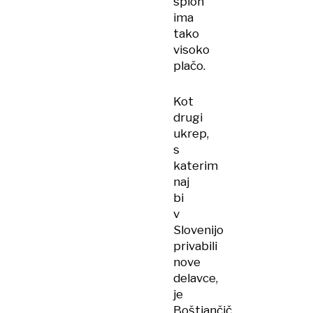
sploh
ima
tako
visoko
plačo.
Kot
drugi
ukrep,
s
katerim
naj
bi
v
Slovenijo
privabili
nove
delavce,
je
Boštjančič