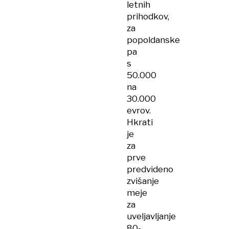
letnih
prihodkov,
za
popoldanske
pa
s
50.000
na
30.000
evrov.
Hkrati
je
za
prve
predvideno
zvišanje
meje
za
uveljavljanje
80-