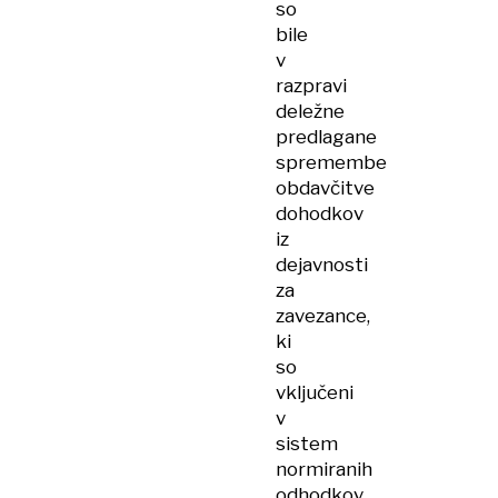
so
bile
v
razpravi
deležne
predlagane
spremembe
obdavčitve
dohodkov
iz
dejavnosti
za
zavezance,
ki
so
vključeni
v
sistem
normiranih
odhodkov.