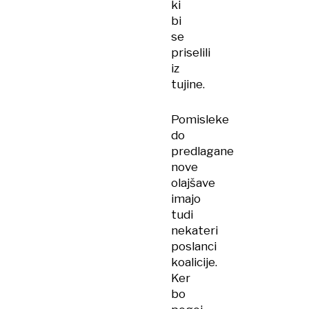
ki
bi
se
priselili
iz
tujine.
Pomisleke
do
predlagane
nove
olajšave
imajo
tudi
nekateri
poslanci
koalicije.
Ker
bo