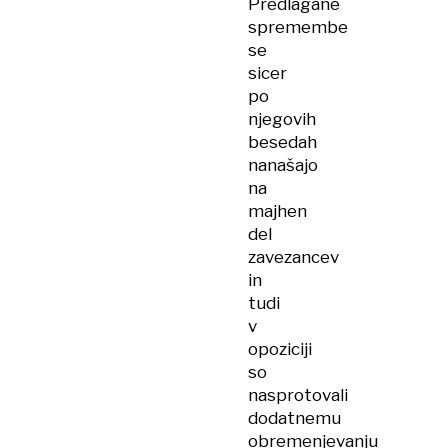
Predlagane
spremembe
se
sicer
po
njegovih
besedah
nanašajo
na
majhen
del
zavezancev
in
tudi
v
opoziciji
so
nasprotovali
dodatnemu
obremenjevanju