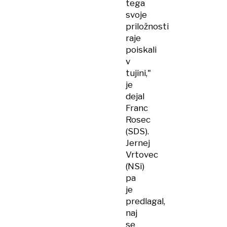
tega
svoje
priložnosti
raje
poiskali
v
tujini,"
je
dejal
Franc
Rosec
(SDS).
Jernej
Vrtovec
(NSi)
pa
je
predlagal,
naj
se