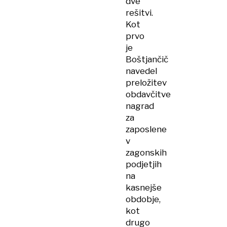
dve
rešitvi.
Kot
prvo
je
Boštjančič
navedel
preložitev
obdavčitve
nagrad
za
zaposlene
v
zagonskih
podjetjih
na
kasnejše
obdobje,
kot
drugo