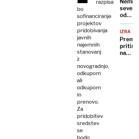
Nemir
razpisa
severn
bo
od
sofinanciranje
ZDA
projektov
pridobivanja
IZRAEL
javnih
Premie
najemnih
pritisk
stanovanj
na
z
Gazo
novogradnjo,
in
odkupom
pravos
ali
odkupom
in
prenovo.
Za
pridobitev
sredstev
se
bodo