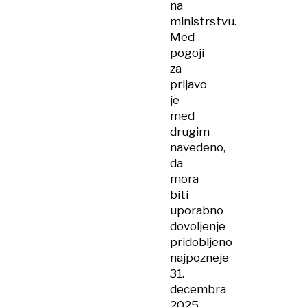
na
ministrstvu.
Med
pogoji
za
prijavo
je
med
drugim
navedeno,
da
mora
biti
uporabno
dovoljenje
pridobljeno
najpozneje
31.
decembra
2025,