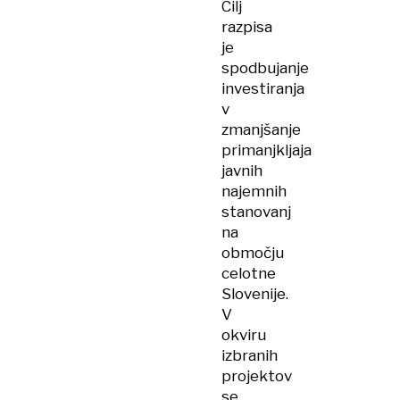
Cilj
razpisa
je
spodbujanje
investiranja
v
zmanjšanje
primanjkljaja
javnih
najemnih
stanovanj
na
območju
celotne
Slovenije.
V
okviru
izbranih
projektov
se