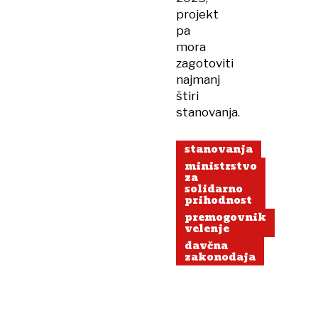
projekt
pa
mora
zagotoviti
najmanj
štiri
stanovanja.
stanovanja
ministrstvo
za
solidarno
prihodnost
premogovnik
velenje
davčna
zakonodaja