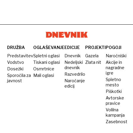
DRUŽBA
OGLAŠEVANJE
EDICIJE
PROJEKTI
POGOJI
Predstavitev
Spletni oglasi
Dnevnik
Gazela
Naročniški
Vodstvo
Tiskani oglasi
Nedeljski
Zlata nit
Akcije in
dnevnik
nagradne
Dosežki
Osmrtnice
igre
Razvedrilo
Sporočila za
Mali oglasi
Spletno
javnost
Naročanje
mesto
edicij
Piškotki
Avtorske
pravice
Volilna
kampanja
Zasebnost