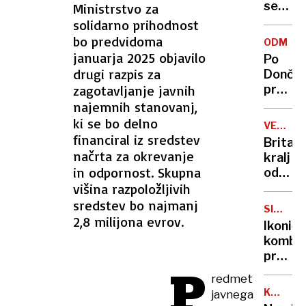
se
Ministrstvo za
zasuka
solidarno prihodnost
cilji
bo predvidoma
ODMEV
Golobo
januarja 2025 objavilo
Po
vlade
drugi razpis za
Dončić
zagotavljanje javnih
prodaji
Karma
najemnih stanovanj,
je
ki se bo delno
VELIKA
psica,
financiral iz sredstev
BRITANI
Britan
Nico
načrta za okrevanje
kralj
pa
in odpornost. Skupna
odpove
njen
višina razpoložljivih
obvezn
sin
zaradi
sredstev bo najmanj
SIMBOL
strans
2,8 milijona evrov.
HIPIJEV
Ikoničn
učinko
kombi
zdravlj
praznu
raka
P
75.
redmet
rojstni
KANADA
javnega
dan
GRENLA