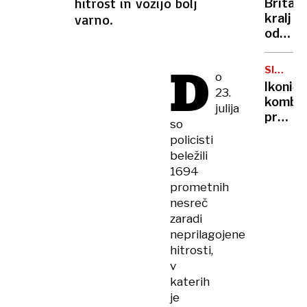
hitrost in vozijo bolj
Britan
Nico
varno.
kralj
pa
odpove
njen
obvezn
sin
zaradi
D
SIMBOL
o
strans
HIPIJEV
Ikoničn
23.
učinko
kombi
julija
zdravlj
praznu
raka
so
75.
policisti
rojstni
beležili
dan
1694
prometnih
nesreč
zaradi
neprilagojene
hitrosti,
v
katerih
je