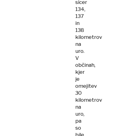
sicer
134,
137
in
138
kilometrov
na
uro.
V
občinah,
kjer
je
omejitev
30
kilometrov
na
uro,
pa
so
bile