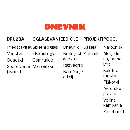
DRUŽBA
OGLAŠEVANJE
EDICIJE
PROJEKTI
POGOJI
Predstavitev
Spletni oglasi
Dnevnik
Gazela
Naročniški
Vodstvo
Tiskani oglasi
Nedeljski
Zlata nit
Akcije in
dnevnik
nagradne
Dosežki
Osmrtnice
igre
Razvedrilo
Sporočila za
Mali oglasi
Spletno
javnost
Naročanje
mesto
edicij
Piškotki
Avtorske
pravice
Volilna
kampanja
Zasebnost