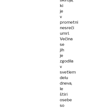
skiroja,
ki
je
v
prometni
nesreči
umrl.
Večina
se
jih
je
zgodila
v
svetlem
delu
dneva,
le
štiri
osebe
so