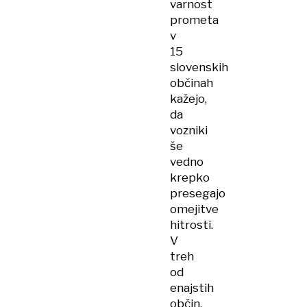
varnost
prometa
v
15
slovenskih
občinah
kažejo,
da
vozniki
še
vedno
krepko
presegajo
omejitve
hitrosti.
V
treh
od
enajstih
občin,