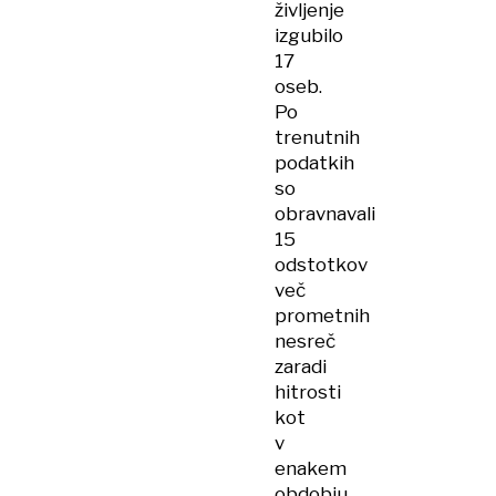
življenje
izgubilo
17
oseb.
Po
trenutnih
podatkih
so
obravnavali
15
odstotkov
več
prometnih
nesreč
zaradi
hitrosti
kot
v
enakem
obdobju