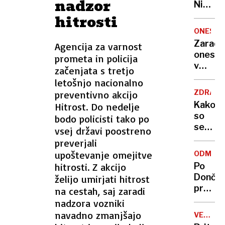
nadzor
Nikoli
nisem
hitrosti
pomisli
ONESNA
da je
Zaradi
Agencija za varnost
to v
onesna
prometa in policija
moji
v
začenjata s tretjo
Ljublja
delu
letošnjo nacionalno
sploh
Logat
mogoč
ZDRAVS
preventivno akcijo
voda
Kako
Hitrost. Do nedelje
nepitn
so
bodo policisti tako po
se
vsej državi poostreno
zasuka
preverjali
cilji
upoštevanje omejitve
ODMEV
Golobo
hitrosti. Z akcijo
Po
vlade
Dončić
želijo umirjati hitrost
prodaji
na cestah, saj zaradi
Karma
nadzora vozniki
je
navadno zmanjšajo
VELIKA
psica,
BRITANI