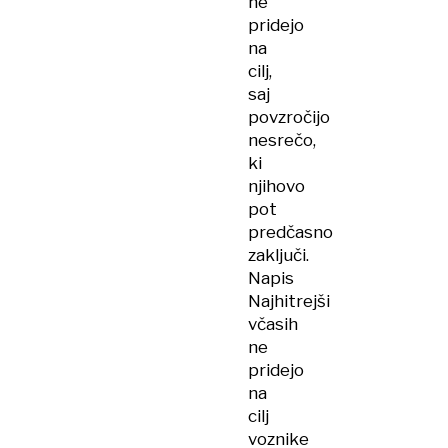
ne
pridejo
na
cilj,
saj
povzročijo
nesrečo,
ki
njihovo
pot
predčasno
zaključi.
Napis
Najhitrejši
včasih
ne
pridejo
na
cilj
voznike