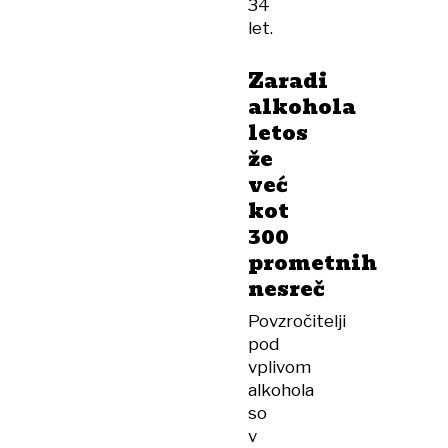
34
let.
Zaradi
alkohola
letos
že
već
kot
300
prometnih
nesreč
Povzročitelji
pod
vplivom
alkohola
so
v