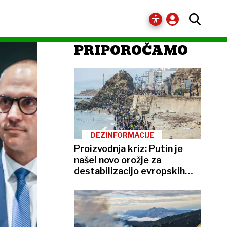
PRIPOROČAMO
DEZINFORMACIJE
Proizvodnja kriz: Putin je
našel novo orožje za
destabilizacijo evropskih
demokracij