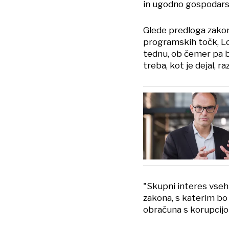
in ugodno gospodars
Glede predloga zakona
programskih točk, Log
tednu, ob čemer pa bo
treba, kot je dejal, ra
"Skupni interes vseh 
zakona, s katerim bo
obračuna s korupcijo 