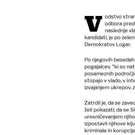
V
odstvo stran
odbora preds
naslednje vla
kandidati, je po zele
Demokratov Logar.
Po njegovih besedah s
pogajalcev, "ki so na
posameznih področjih 
stopajo v vlado, v int
izvajanjem ukrepov, 
Zatrdil je, da se zave
želi pokazati, da se 
uresničevanjem njih
izpostavil njihove k
kriminala in korupci