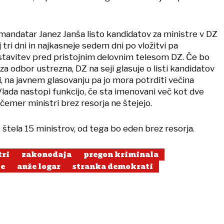
 mandatar Janez Janša listo kandidatov za ministre v DZ
j tri dni in najkasneje sedem dni po vložitvi pa
tavitev pred pristojnim delovnim telesom DZ. Če bo
za odbor ustrezna, DZ na seji glasuje o listi kandidatov
i, na javnem glasovanju pa jo mora potrditi večina
lada nastopi funkcijo, če sta imenovani več kot dve
i čemer ministri brez resorja ne štejejo.
štela 15 ministrov, od tega bo eden brez resorja.
tri
zakonodaja
pregon kriminala
je
anže logar
stranka demokrati