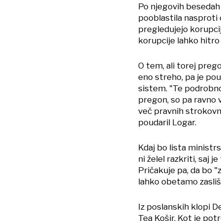
Po njegovih besedah 
pooblastila nasproti 
pregledujejo korupci
korupcije lahko hitro 
O tem, ali torej pre
eno streho, pa je poud
sistem. "Te podrobnos
pregon, so pa ravno v
več pravnih strokovnj
poudaril Logar.
Kdaj bo lista ministr
ni želel razkriti, saj
Pričakuje pa, da bo "z
lahko obetamo zasliš
Iz poslanskih klopi D
Tea Košir. Kot je potr