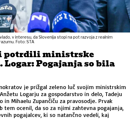
vlado, v interesu, da Slovenija stopi na pot razvoja z realnim
orazumu. Foto: STA
 potrdili ministrske
 Logar: Pogajanja so bila
mokratov je prižgal zeleno luč svojim ministrskim
Anžetu Logarju za gospodarstvo in delo, Tadeju
o in Mihaelu Zupančiču za pravosodje. Prvak
b tem ocenil, da so za njimi zahtevna pogajanja,
evnih pogajalcev, ki so natančno vedeli, kaj