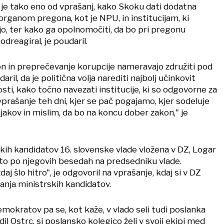
je tako eno od vprašanj, kako Skoku dati dodatna
organom pregona, kot je NPU, in institucijam, ki
jo, ter kako ga opolnomočiti, da bo pri pregonu
odreagiral, je poudaril.
gon in preprečevanje korupcije nameravajo združiti pod
aril, da je politična volja narediti najbolj učinkovit
ti, kako točno navezati institucije, ki so odgovorne za
prašanje teh dni, kjer se pač pogajamo, kjer sodeluje
akov in mislim, da bo na koncu dober zakon," je
skih kandidatov 16. slovenske vlade vložena v DZ, Logar
 je to po njegovih besedah na predsedniku vlade.
daj šlo hitro", je odgovoril na vprašanje, kdaj si v DZ
anja ministrskih kandidatov.
emokratov pa se, kot kaže, v vlado seli tudi poslanka
dil Ostrc, si poslansko kolegico želi v svoji ekipi med