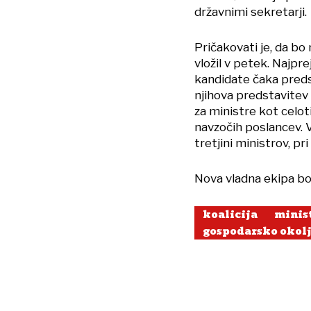
državnimi sekretarji.
Pričakovati je, da bo
vložil v petek. Najpre
kandidate čaka preds
njihova predstavitev 
za ministre kot celot
navzočih poslancev. V
tretjini ministrov, pr
Nova vladna ekipa bo 
koalicija
minis
gospodarsko okol