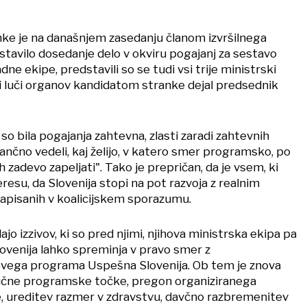
ke je na današnjem zasedanju članom izvršilnega
tavilo dosedanje delo v okviru pogajanj za sestavo
dne ekipe, predstavili so se tudi vsi trije ministrski
ni luči organov kandidatom stranke dejal predsednik
o bila pogajanja zahtevna, zlasti zaradi zahtevnih
tančno vedeli, kaj želijo, v katero smer programsko, po
zadevo zapeljati". Tako je prepričan, da je vsem, ki
eresu, da Slovenija stopi na pot razvoja z realnim
zapisanih v koalicijskem sporazumu.
dajo izzivov, ki so pred njimi, njihova ministrska ekipa pa
Slovenija lahko spreminja v pravo smer z
ovega programa Uspešna Slovenija. Ob tem je znova
ljučne programske točke, pregon organiziranega
je, ureditev razmer v zdravstvu, davčno razbremenitev