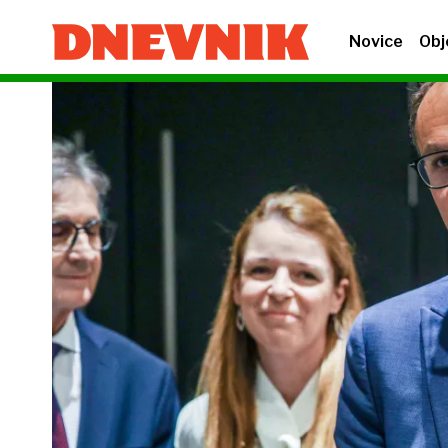
Novice
Obj