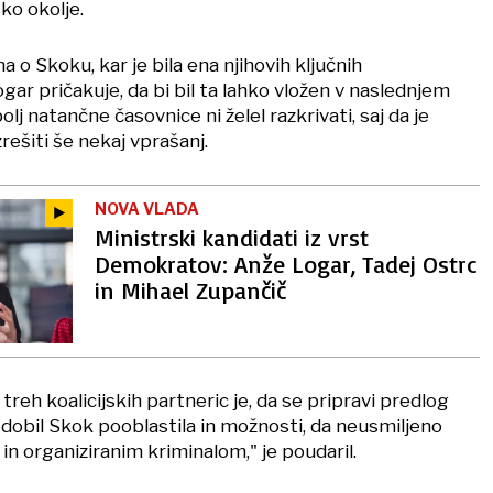
ko okolje.
 o Skoku, kar je bila ena njihovih ključnih
ar pričakuje, da bi bil ta lahko vložen v naslednjem
lj natančne časovnice ni želel razkrivati, saj da je
zrešiti še nekaj vprašanj.
NOVA VLADA
Ministrski kandidati iz vrst
Demokratov: Anže Logar, Tadej Ostrc
in Mihael Zupančič
treh koalicijskih partneric je, da se pripravi predlog
 dobil Skok pooblastila in možnosti, da neusmiljeno
in organiziranim kriminalom," je poudaril.