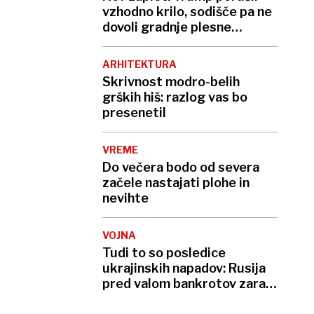
vzhodno krilo, sodišče pa ne
dovoli gradnje plesne
dvorane
ARHITEKTURA
Skrivnost modro-belih
grških hiš: razlog vas bo
presenetil
VREME
Do večera bodo od severa
začele nastajati plohe in
nevihte
VOJNA
Tudi to so posledice
ukrajinskih napadov: Rusija
pred valom bankrotov zaradi
neplačanih kreditov