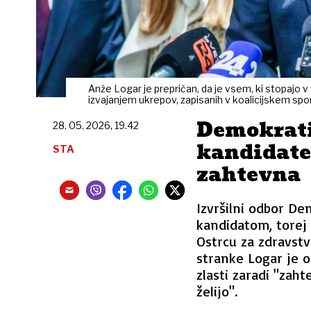
Anže Logar je prepričan, da je vsem, ki stopajo v 
izvajanjem ukrepov, zapisanih v koalicijskem sp
Demokrati
28. 05. 2026, 19.42
kandidate.
STA
zahtevna
Izvršilni odbor De
kandidatom, torej 
Ostrcu za zdravstv
stranke Logar je o
zlasti zaradi "zaht
želijo".