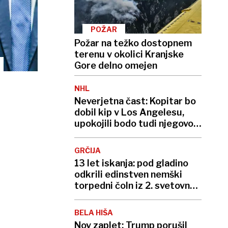
POŽAR
Požar na težko dostopnem
terenu v okolici Kranjske
Gore delno omejen
NHL
Neverjetna čast: Kopitar bo
dobil kip v Los Angelesu,
upokojili bodo tudi njegovo
številko
GRČIJA
13 let iskanja: pod gladino
odkrili edinstven nemški
torpedni čoln iz 2. svetovne
vojne
BELA HIŠA
Nov zaplet: Trump porušil