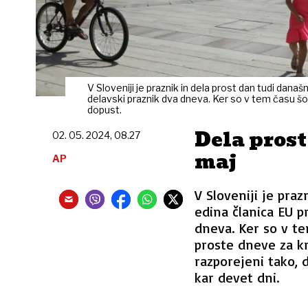
V Sloveniji je praznik in dela prost dan tudi dana
delavski praznik dva dneva. Ker so v tem času šol
dopust.
Dela prost
02. 05. 2024, 08.27
maj
AP
V Sloveniji je praz
edina članica EU 
dneva. Ker so v tem
proste dneve za kr
razporejeni tako, 
kar devet dni.