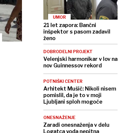
UMOR
21 let zapora: Bančni
inšpektor s pasom zadavil
ženo
DOBRODELNI PROJEKT
Velenjski harmonikar v lov na
nov Guinnessov rekord
POTNIŠKI CENTER
Arhitekt Mušič: Nikoli nisem
pomislil, da je to v moji
Ljubljani sploh mogoče
ONESNAŽENJE
Zaradi onesnaženja v delu
Logatca voda nepitna