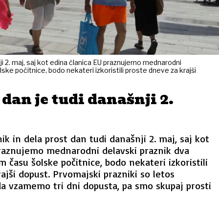
šnji 2. maj, saj kot edina članica EU praznujemo mednarodni
ske počitnice, bodo nekateri izkoristili proste dneve za krajši
 dan je tudi današnji 2.
nik in dela prost dan tudi današnji 2. maj, saj kot
praznujemo mednarodni delavski praznik dva
 času šolske počitnice, bodo nekateri izkoristili
ajši dopust. Prvomajski prazniki so letos
da vzamemo tri dni dopusta, pa smo skupaj prosti