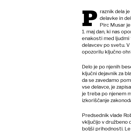
P
raznik dela j
delavke in de
Pirc Musar je
1. maj dan, ki nas op
enakosti med ljudmi 
delavcev po svetu. V
opozorilu ključno ohr
Delo je po njenih be
ključni dejavnik za b
da se zavedamo pomen
vse delavce, je zapisa
je treba po njenem 
izkoriščanje zakonoda
Predsednik vlade Rob
vključijo v družbeno 
boljši prihodnosti. L