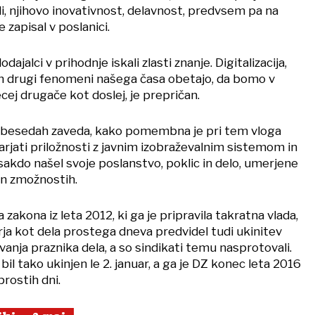
i, njihovo inovativnost, delavnost, predvsem pa na
e zapisal v poslanici.
dajalci v prihodnje iskali zlasti znanje. Digitalizacija,
n drugi fenomeni našega časa obetajo, da bomo v
ecej drugače kot doslej, je prepričan.
h besedah zaveda, kako pomembna je pri tem vloga
rjati priložnosti z javnim izobraževalnim sistemom in
akdo našel svoje poslanstvo, poklic in delo, umerjene
in zmožnostih.
zakona iz leta 2012, ki ga je pripravila takratna vlada,
uarja kot dela prostega dneva predvidel tudi ukinitev
nja praznika dela, a so sindikati temu nasprotovali.
bil tako ukinjen le 2. januar, a ga je DZ konec leta 2016
prostih dni.