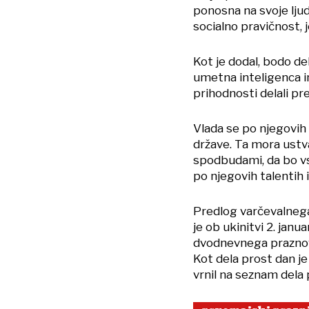
ponosna na svoje ljud
socialno pravičnost, j
Kot je dodal, bodo delo
umetna inteligenca i
prihodnosti delali pr
Vlada se po njegovi
države. Ta mora ustva
spodbudami, da bo vs
po njegovih talentih 
Predlog varčevalnega 
je ob ukinitvi 2. jan
dvodnevnega praznova
Kot dela prost dan je 
vrnil na seznam dela 