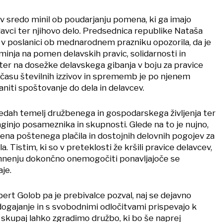
e v sredo minil ob poudarjanju pomena, ki ga imajo
lavci ter njihovo delo. Predsednica republike Nataša
 v poslanici ob mednarodnem prazniku opozorila, da je
ominja na pomen delavskih pravic, solidarnosti in
ter na dosežke delavskega gibanja v boju za pravice
 času številnih izzivov in sprememb je po njenem
aniti spoštovanje do dela in delavcev.
sedah temelj družbenega in gospodarskega življenja ter
laginjo posameznika in skupnosti. Glede na to je nujno,
a poštenega plačila in dostojnih delovnih pogojev za
la. Tistim, ki so v preteklosti že kršili pravice delavcev,
mnenju dokončno onemogočiti ponavljajoče se
je.
ert Golob pa je prebivalce pozval, naj se dejavno
dogajanje in s svobodnimi odločitvami prispevajo k
e skupaj lahko zgradimo družbo, ki bo še naprej