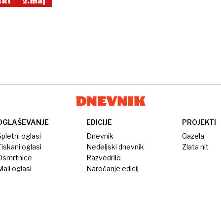
iki
2.maj
OGLAŠEVANJE
EDICIJE
PROJEKTI
pletni oglasi
Dnevnik
Gazela
iskani oglasi
Nedeljski dnevnik
Zlata nit
Osmrtnice
Razvedrilo
ali oglasi
Naročanje edicij