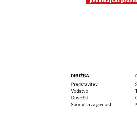
prvomajski prazn
DRUŽBA
Predstavitev
S
Vodstvo
T
Dosežki
Sporočila za javnost
M