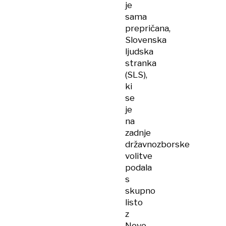
je
sama
prepričana,
Slovenska
ljudska
stranka
(SLS),
ki
se
je
na
zadnje
državnozborske
volitve
podala
s
skupno
listo
z
Novo