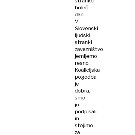
stranko
boleč
dan.
V
Slovenski
ljudski
stranki
zavezništvo
jemljemo
resno.
Koalicijska
pogodba
je
dobra,
smo
jo
podpisali
in
stojimo
za