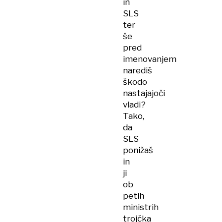
in
SLS
ter
še
pred
imenovanjem
narediš
škodo
nastajajoči
vladi?
Tako,
da
SLS
ponižaš
in
ji
ob
petih
ministrih
trojčka