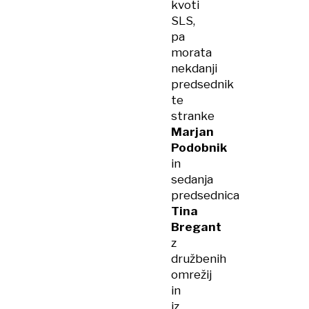
kvoti
SLS,
pa
morata
nekdanji
predsednik
te
stranke
Marjan
Podobnik
in
sedanja
predsednica
Tina
Bregant
z
družbenih
omrežij
in
iz