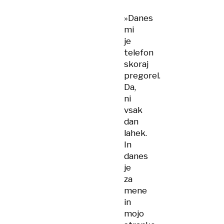
»Danes
mi
je
telefon
skoraj
pregorel.
Da,
ni
vsak
dan
lahek.
In
danes
je
za
mene
in
mojo