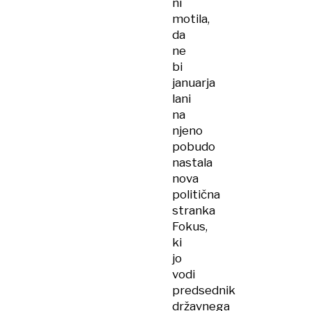
ni
motila,
da
ne
bi
januarja
lani
na
njeno
pobudo
nastala
nova
politična
stranka
Fokus,
ki
jo
vodi
predsednik
državnega