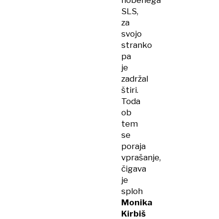
nobenega
SLS,
za
svojo
stranko
pa
je
zadržal
štiri.
Toda
ob
tem
se
poraja
vprašanje,
čigava
je
sploh
Monika
Kirbiš