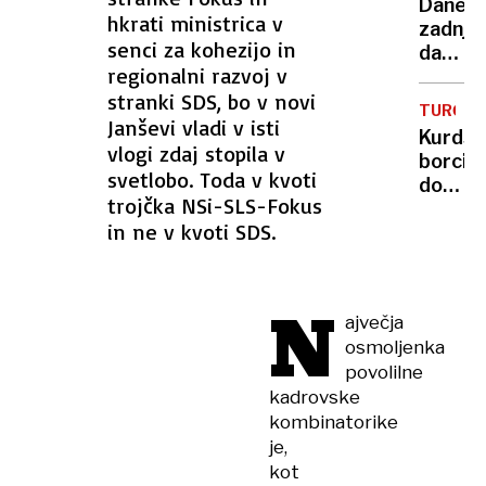
okreva
Danes
že
hkrati ministrica v
zadnji
sama
senci za kohezijo in
dan
eksploz
regionalni razvoj v
rekord
stranki SDS, bo v novi
temper
TURČIJA
prihaja
Janševi vladi v isti
Kurdsk
kratka
vlogi zdaj stopila v
borci
ohladi
svetlobo. Toda v kvoti
dobiva
trojčka NSi-SLS-Fokus
možno
in ne v kvoti SDS.
obsežn
pomilo
N
ajvečja
osmoljenka
povolilne
kadrovske
kombinatorike
je,
kot