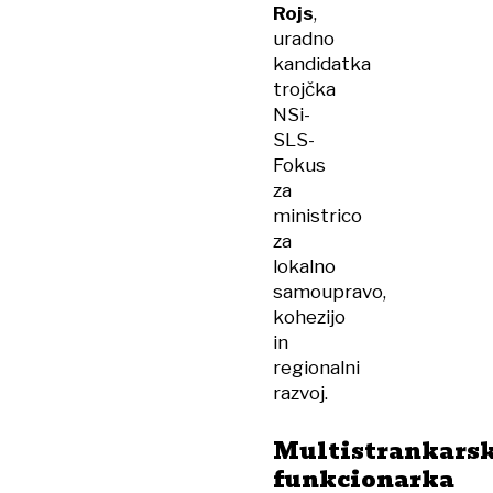
Rojs
,
uradno
kandidatka
trojčka
NSi-
SLS-
Fokus
za
ministrico
za
lokalno
samoupravo,
kohezijo
in
regionalni
razvoj.
Multistrankars
funkcionarka