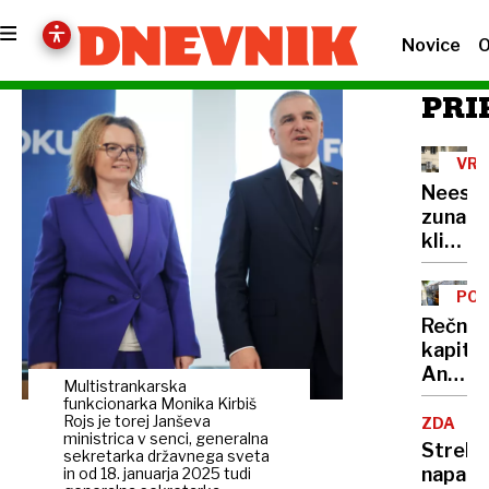
Novice
O
PRI
VRO
VAL
Neest
zunanj
klimat
naprav
PO
Rečni
kapita
Anže
Multistrankarska
Logar
funkcionarka Monika Kirbiš
izdelal
Rojs je torej Janševa
ZDA
ministrica v senci, generalna
prvo
Strels
sekretarka državnega sveta
in
napad
in od 18. januarja 2025 tudi