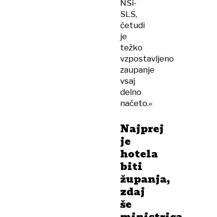
NSi-
SLS,
četudi
je
težko
vzpostavljeno
zaupanje
vsaj
delno
načeto.«
Najprej
je
hotela
biti
županja,
zdaj
še