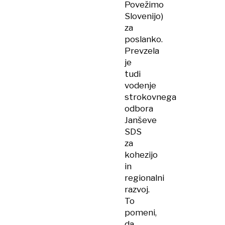
Povežimo
Slovenijo)
za
poslanko.
Prevzela
je
tudi
vodenje
strokovnega
odbora
Janševe
SDS
za
kohezijo
in
regionalni
razvoj.
To
pomeni,
da