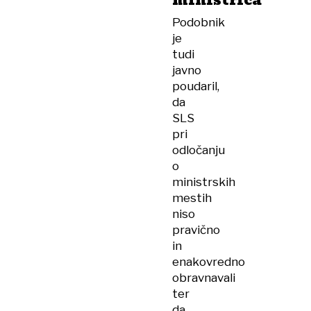
ministrica
Podobnik
je
tudi
javno
poudaril,
da
SLS
pri
odločanju
o
ministrskih
mestih
niso
pravično
in
enakovredno
obravnavali
ter
da