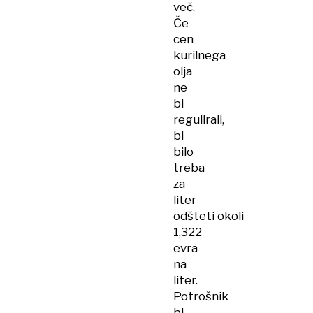
več.
Če
cen
kurilnega
olja
ne
bi
regulirali,
bi
bilo
treba
za
liter
odšteti okoli
1,322
evra
na
liter.
Potrošnik
bi