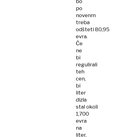
bo
po
novenm
treba
odšteti 80,95
evra.
Če
ne
bi
regulirali
teh
cen,
bi
liter
dizla
stal okoli
1,700
evra
na
liter.