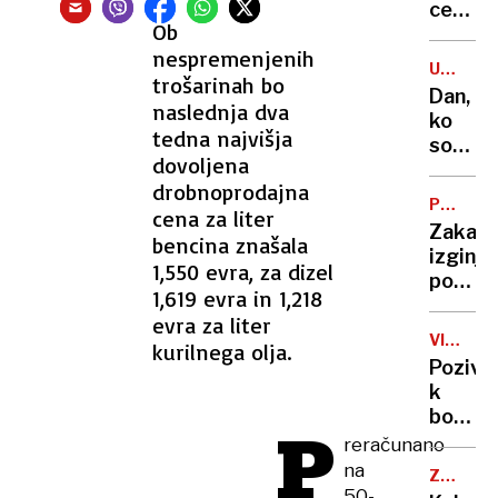
pouk
cerkve
Ob
na
v
večini
nespremenjenih
Šiški.
UMETN
poteka
trošarinah bo
Kje
INTELI
Dan,
normal
bo
naslednja dva
ko
nastal
tedna najvišja
so
nov
dovoljena
ZDA
verski
drobnoprodajna
izgubil
center
PREGLE
cena za liter
nadzor
PONUDB
Zakaj
bencina znašala
nad
izginja
umetn
1,550 evra, za dizel
poceni
inteli
1,619 evra in 1,218
avtomo
evra za liter
in
VISOKE
kurilnega olja.
njihovi
CENE
Pozivi
kupci?
k
bojkot
P
trgovi
reračunano
tudi
na
ZDA
v
50-
-