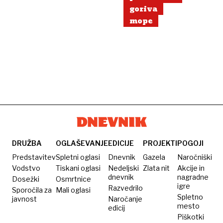
goriva
mope
DRUŽBA
OGLAŠEVANJE
EDICIJE
PROJEKTI
POGOJI
Predstavitev
Spletni oglasi
Dnevnik
Gazela
Naročniški
Vodstvo
Tiskani oglasi
Nedeljski
Zlata nit
Akcije in
dnevnik
nagradne
Dosežki
Osmrtnice
igre
Razvedrilo
Sporočila za
Mali oglasi
Spletno
javnost
Naročanje
mesto
edicij
Piškotki