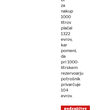
za
nakup
1000
litrov
plačal
1322
evrov,
kar
pomeni,
da
pri 1000-
litrskem
rezervoarju
potrošnik
privarčuje
104
evrov.
podražitev