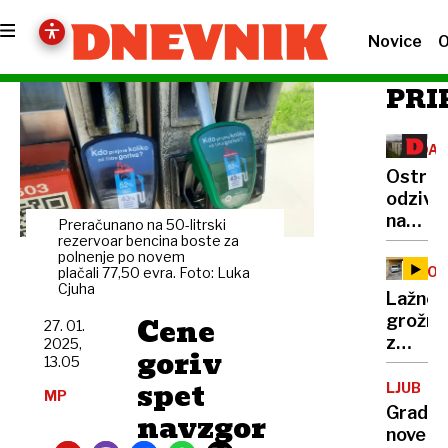
Novice
O
PRI
DAV
NA
Ostri
NEP
odzivi
na
Preračunano na 50-litrski
obdavč
rezervoar bencina boste za
polnenje po novem
Vlado
ŠOL
plačali 77,50 evra. Foto: Luka
čakata
Cjuha
IN
Lažne
VRT
poprav
Cene
grožnj
27. 01.
izpit
z
2025,
in
goriv
13.05
bombo
globok
spet
prejelo
LJUBLJ
razmis
MP
229
Gradnj
navzgor
ustano
nove