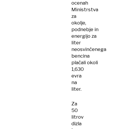
ocenah
Ministrstva
za
okolje,
podnebje in
energijo za
liter
neosvinčenega
bencina
plačali okoli
1,630
evra
na
liter.
Za
50
litrov
dizla