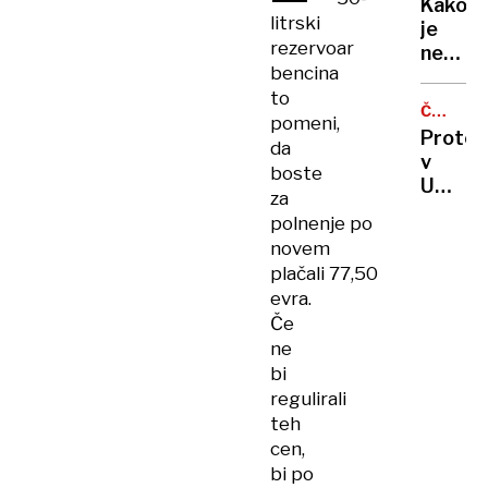
Kako
Sloveni
KOLUMB
litrski
je
rezervoar
nekdan
bencina
levičar
to
gveril
ČRNE
pomeni,
popust
GRADNJ
Protes
da
Trump
v
boste
Umagu
za
Tukaj
polnenje po
so
novem
samo
plačali 77,50
še
evra.
beton
Če
in
ne
bogata
bi
Do
regulirali
Savudr
teh
nimam
cen,
več
veselja
bi po