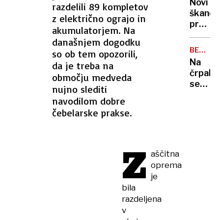
zaradi
Novi
razdelili 89 kompletov
zasegl
zastru
škanda
z električno ograjo in
skoraj
pretre
tisoč
akumulatorjem. Na
vrh
kosov
današnjem dogodku
nogom
BENCIN
so ob tem opozorili,
domne
IN
Na
da je treba na
Infanti
DIZEL
črpalk
območju medveda
ljubica
se
nujno slediti
in
nam
visoko
navodilom dobre
obeta
izplači
čebelarske prakse.
občutn
Uefe
poceni
goriva,
Z
dizel
aščitna
kar
oprema
12
je
centov
bila
cenejši
razdeljena
v