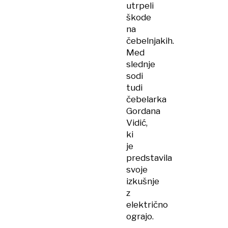
utrpeli
škode
na
čebelnjakih.
Med
slednje
sodi
tudi
čebelarka
Gordana
Vidić,
ki
je
predstavila
svoje
izkušnje
z
električno
ograjo.