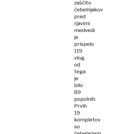
zaščito
čebelnjakov
pred
rjavimi
medvedi
je
prispelo
119
vlog,
od
tega
je
bilo
89
popolnih.
Prvih
19
kompletov
so
čebelarjem