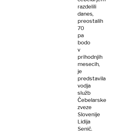
razdelili
danes,
preostalih
70
pa
bodo
v
prihodnjih
mesecih,
je
predstavila
vodja
služb
Čebelarske
zveze
Slovenije
Lidija
Senič.