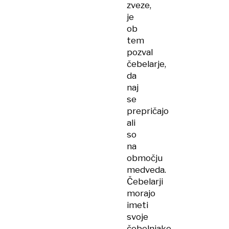
zveze,
je
ob
tem
pozval
čebelarje,
da
naj
se
prepričajo
ali
so
na
območju
medveda.
Čebelarji
morajo
imeti
svoje
čebelnjake