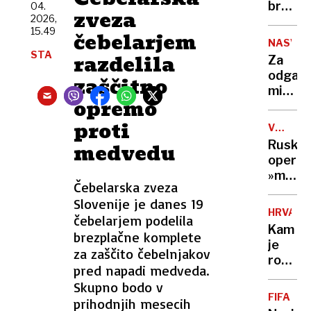
trčil
brez
04.
zveza
v
2026,
besed,
15.49
potniš
čebelarjem
nad
NASVET
šest
Afgan
STA
razdelila
Za
huje
je
odganj
zaščitno
poškod
videl
miši
152-
opremo
pogos
metrsk
zadost
proti
trikotn
VOJNA
že
V
brez
Ruska
medvedu
en
UKRAJIN
luči
operac
sam
»mede
list
Čebelarska zveza
past«:
priljub
Slovenije je danes 19
po
rastlin
HRVAŠK
čebelarjem podelila
lažni
Kam
brezplačne komplete
spletni
je
romanc
za zaščito čebelnjakov
romal
ukrajin
pred napadi medveda.
sporni
vojak
Skupno bodo v
pršut?
umrl
FIFA
prihodnjih mesecih
Inšpekt