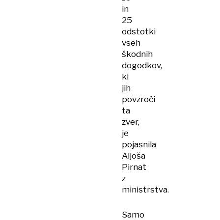
in
25
odstotki
vseh
škodnih
dogodkov,
ki
jih
povzroči
ta
zver,
je
pojasnila
Aljoša
Pirnat
z
ministrstva.
Samo