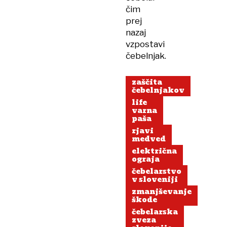
čim
prej
nazaj
vzpostavi
čebelnjak.
zaščita
čebelnjakov
life
varna
paša
rjavi
medved
električna
ograja
čebelarstvo
v sloveniji
zmanjševanje
škode
čebelarska
zveza