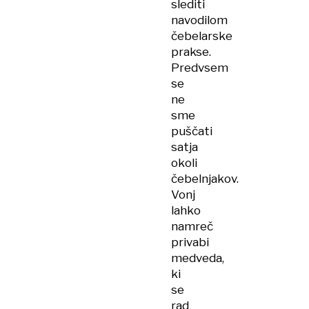
slediti
navodilom
čebelarske
prakse.
Predvsem
se
ne
sme
puščati
satja
okoli
čebelnjakov.
Vonj
lahko
namreč
privabi
medveda,
ki
se
rad