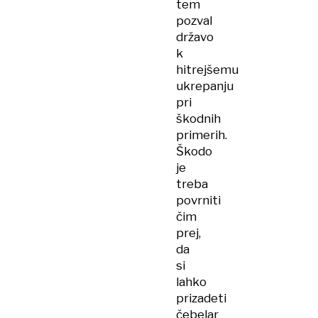
tem
pozval
državo
k
hitrejšemu
ukrepanju
pri
škodnih
primerih.
Škodo
je
treba
povrniti
čim
prej,
da
si
lahko
prizadeti
čebelar