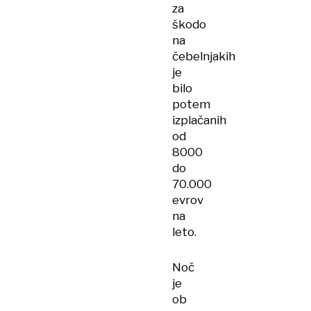
za
škodo
na
čebelnjakih
je
bilo
potem
izplačanih
od
8000
do
70.000
evrov
na
leto.
Noč
je
ob