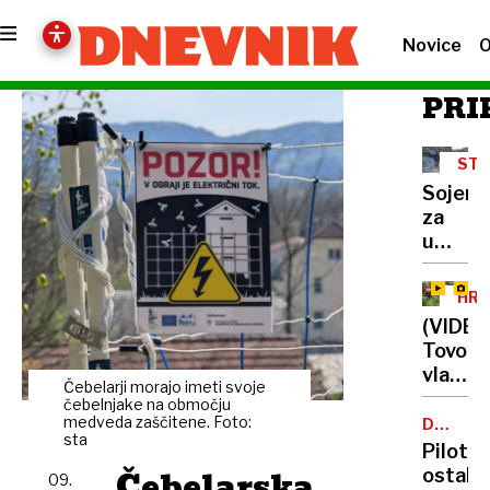
Novice
O
PRI
STE
P.
Sojenj
za
umor
vplivni
šele
HRV
pozimi,
(VIDEO
Sloven
Tovorn
naj
vlak
bi
Čebelarji morajo imeti svoje
prevozi
čebelnjake na območju
pomag
rdečo
medveda zaščitene. Foto:
DOSJEJI
brat
sta
O
luč
Pilot
in
NLP
in
Čebelarska
ostal
očim
09.