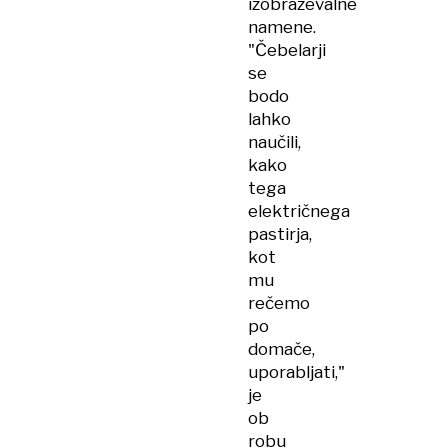
izobraževalne
namene.
"Čebelarji
se
bodo
lahko
naučili,
kako
tega
električnega
pastirja,
kot
mu
rečemo
po
domače,
uporabljati,"
je
ob
robu