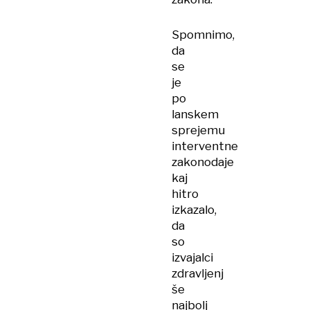
Spomnimo,
da
se
je
po
lanskem
sprejemu
interventne
zakonodaje
kaj
hitro
izkazalo,
da
so
izvajalci
zdravljenj
še
najbolj