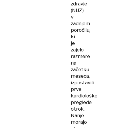
zdravje
(NIJZ)
v
zadnjem
poročilu,
ki
je
zajelo
razmere
na
začetku
meseca,
izpostavili
prve
kardiološke
preglede
otrok.
Nanje
morajo