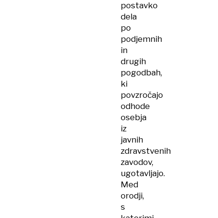
postavko
dela
po
podjemnih
in
drugih
pogodbah,
ki
povzročajo
odhode
osebja
iz
javnih
zdravstvenih
zavodov,
ugotavljajo.
Med
orodji,
s