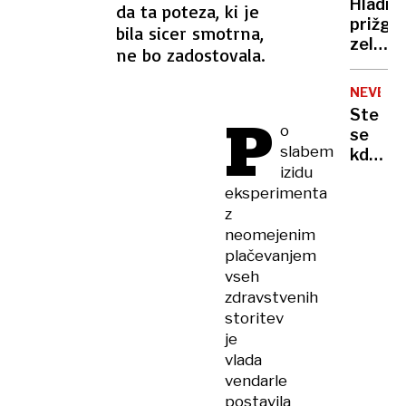
Hladni
da ta poteza, ki je
trije
prižgal
bila sicer smotrna,
mrtvi
zeleno
ne bo zadostovala.
luč
za
NEVERJ
Kranjs
P
Ste
Goro
o
se
slabem
kdaj
izidu
sprašev
eksperimenta
kako
z
izgleda
če
neomejenim
vas
plačevanjem
pogolt
vseh
kit?
zdravstvenih
Tukaj
storitev
je
je
odgovo
vlada
vendarle
postavila