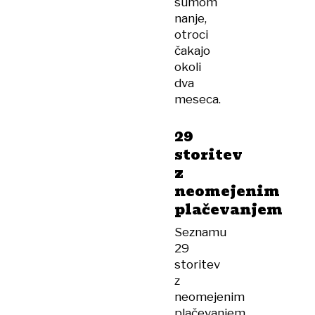
sumom
nanje,
otroci
čakajo
okoli
dva
meseca.
29
storitev
z
neomejenim
plačevanjem
Seznamu
29
storitev
z
neomejenim
plačevanjem,