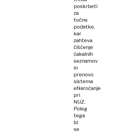
poskrbeti
za
točne
podatke,
kar
zahteva
čiščenje
čakalnih
seznamov
in
prenovo
sistema
eNaročanje
pri
NIJZ.
Poleg
tega
bi
se