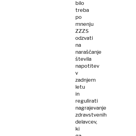
bilo
treba
po
mnenju
ZZZS
odzvati
na
naraščanje
števila
napotitev
v
zadnjem
letu
in
regulirati
nagrajevanje
zdravstvenih
delavcev,
ki
ga