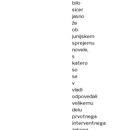
bilo
sicer
jasno
že
ob
junijskem
sprejemu
novele,
s
katero
so
se
v
vladi
odpovedali
velikemu
delu
prvotnega
interventnega
zakona.