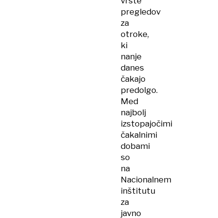
vrste
pregledov
za
otroke,
ki
nanje
danes
čakajo
predolgo.
Med
najbolj
izstopajočimi
čakalnimi
dobami
so
na
Nacionalnem
inštitutu
za
javno