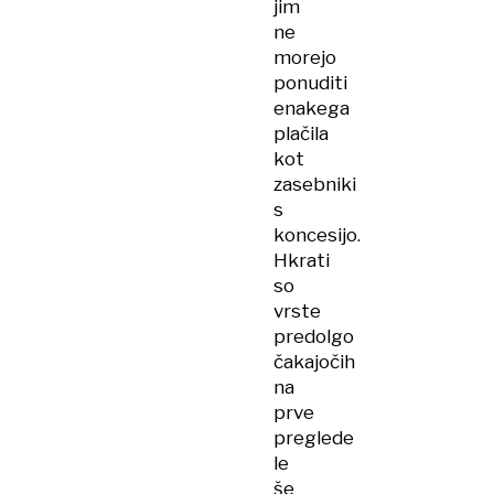
jim
ne
morejo
ponuditi
enakega
plačila
kot
zasebniki
s
koncesijo.
Hkrati
so
vrste
predolgo
čakajočih
na
prve
preglede
le
še