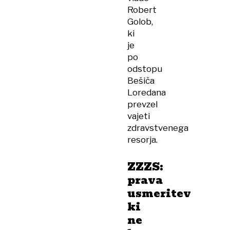
Robert
Golob,
ki
je
po
odstopu
Bešiča
Loredana
prevzel
vajeti
zdravstvenega
resorja.
ZZZS:
prava
usmeritev
ki
ne