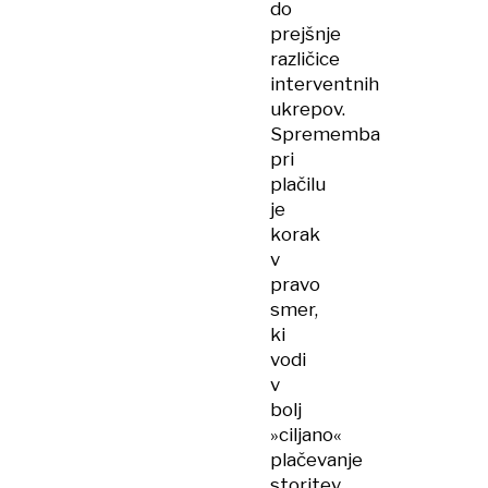
do
prejšnje
različice
interventnih
ukrepov.
Sprememba
pri
plačilu
je
korak
v
pravo
smer,
ki
vodi
v
bolj
»ciljano«
plačevanje
storitev