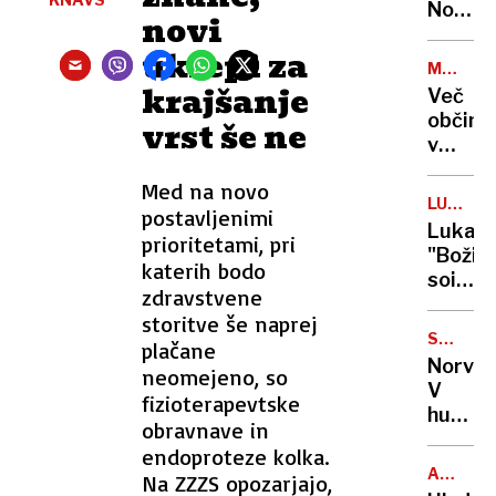
našli
Novem
novi
mrtve
Sadu
ukrepi za
znova
MOČNO
na
krajšanje
SNEŽEN
Več
ulicah
občin
vrst še ne
v
BiH
Med na novo
zaradi
LUKA
postavljenimi
snega
DONČIĆ
Luka
prioritetami, pri
razglas
"Božič
stanje
katerih bodo
soigra
naravn
zdravstvene
in
nesreč
storitve še naprej
uslužb
SNEŽNI
plačane
Dallas
ZAMETI
Norveš
neomejeno, so
radoda
V
fizioterapevtske
obdaril
hudi
obravnave in
avtobu
endoproteze kolka.
nesreč
ALPSKO
Na ZZZS opozarjajo,
najman
SMUČAN