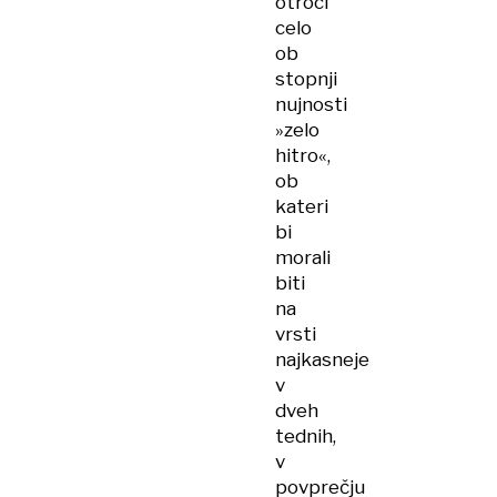
otroci
celo
ob
stopnji
nujnosti
»zelo
hitro«,
ob
kateri
bi
morali
biti
na
vrsti
najkasneje
v
dveh
tednih,
v
povprečju