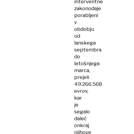
interventne
zakonodaje
porabljeni
v
obdobju
od
lanskega
septembra
do
letošnjega
marca,
prejeli
49.266.568
evrov,
kar
je
segalo
daleč
onkraj
njihove