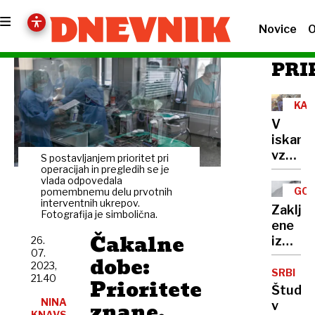
Novice
O
PRI
KA
V
iskanju
vzroka
S postavljanjem prioritet pri
za
operacijah in pregledih se je
vlada odpovedala
strmog
GO
pomembnemu delu prvotnih
letala
interventnih ukrepov.
REŠ
Zaklju
Fotografija je simbolična.
prst
ene
uperili
Čakalne
izmed
26.
v
07.
najzah
dobe:
rusko
2023,
reševa
SRBIJA
zračno
21.40
Prioritete
akcij,
Študen
obram
planin
NINA
znane,
v
KNAVS