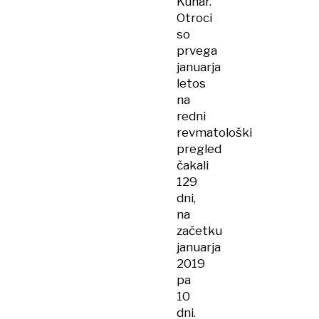
Kuhar.
Otroci
so
prvega
januarja
letos
na
redni
revmatološki
pregled
čakali
129
dni,
na
začetku
januarja
2019
pa
10
dni.