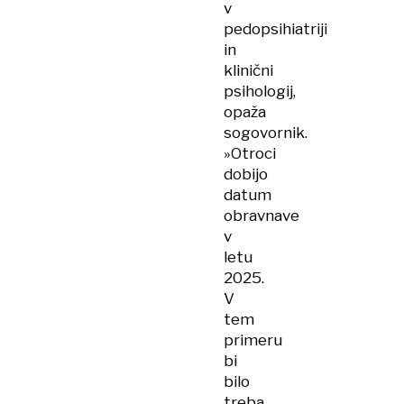
v
pedopsihiatriji
in
klinični
psihologij,
opaža
sogovornik.
»Otroci
dobijo
datum
obravnave
v
letu
2025.
V
tem
primeru
bi
bilo
treba