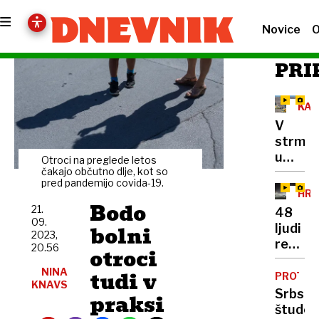
Novice
O
PRI
KA
V
strmog
umrlo
Otroci na preglede letos
38
čakajo občutno dlje, kot so
pred pandemijo covida-19.
ljudi,
HRV
pojavlj
Bodo
21.
48
se
09.
bolni
ljudi
vse
2023,
reševal
20.56
več
otroci
iz
špekula
NINA
tudi v
snežn
PROTES
o
KNAVS
meteža
Srbski
praksi
vzroku
"Božič
študen
nesreč