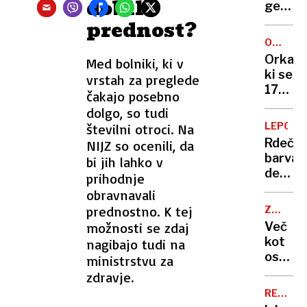
dobili
smo
genera
prazno
državn
prednost?
v
tožilki:
OGROŽ
snegu,
"Oprav
VRSTA
Orka,
Med bolniki, ki v
zmrznj
svoje
ki se
vrstah za preglede
a
delo"
17
srečni"
čakajo posebno
dni
dolgo, so tudi
ni
LEPOTA
številni otroci. Na
mogla
Rdeča,
NIJZ so ocenili, da
ločiti
barva
bi jih lahko v
od
decem
prihodnje
trupla
zabav
obravnavali
svojeg
prednostno. K tej
mladič
ZGODIL
SE
ima
možnosti se zdaj
Več
JE
nov
kot
nagibajo tudi na
narašč
osems
ministrstvu za
let
zdravje.
od
REŠEVA
postav
AKCIJA