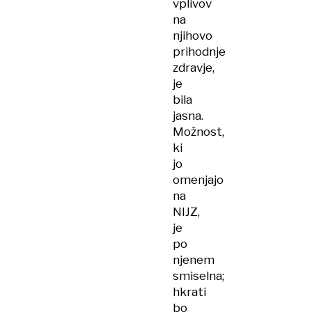
vplivov
na
njihovo
prihodnje
zdravje,
je
bila
jasna.
Možnost,
ki
jo
omenjajo
na
NIJZ,
je
po
njenem
smiselna;
hkrati
bo