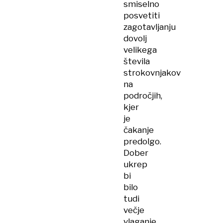
smiselno
posvetiti
zagotavljanju
dovolj
velikega
števila
strokovnjakov
na
področjih,
kjer
je
čakanje
predolgo.
Dober
ukrep
bi
bilo
tudi
večje
vlaganje