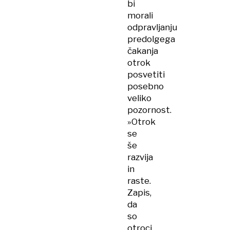
bi
morali
odpravljanju
predolgega
čakanja
otrok
posvetiti
posebno
veliko
pozornost.
»Otrok
se
še
razvija
in
raste.
Zapis,
da
so
otroci