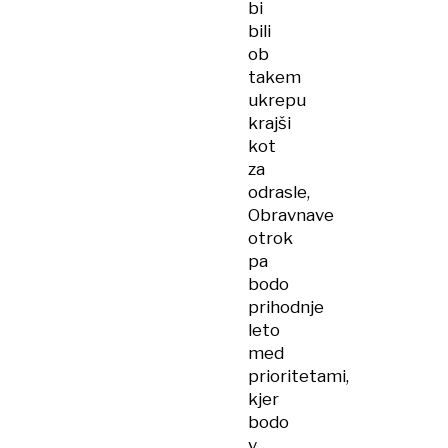
bi
bili
ob
takem
ukrepu
krajši
kot
za
odrasle,
Obravnave
otrok
pa
bodo
prihodnje
leto
med
prioritetami,
kjer
bodo
v