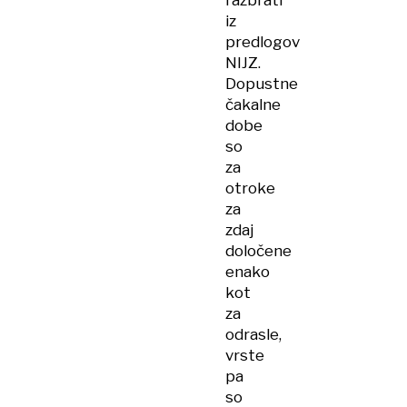
razbrati
iz
predlogov
NIJZ.
Dopustne
čakalne
dobe
so
za
otroke
za
zdaj
določene
enako
kot
za
odrasle,
vrste
pa
so