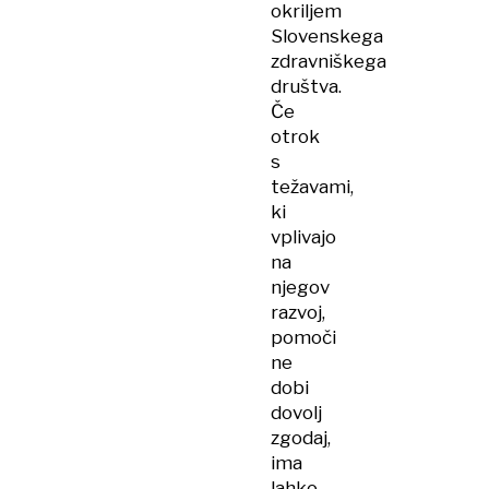
okriljem
Slovenskega
zdravniškega
društva.
Če
otrok
s
težavami,
ki
vplivajo
na
njegov
razvoj,
pomoči
ne
dobi
dovolj
zgodaj,
ima
lahko