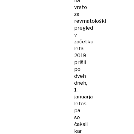
na
vrsto
za
revmatološki
pregled
v
začetku
leta
2019
prišli
po
dveh
dneh,
1.
januarja
letos
pa
so
čakali
kar