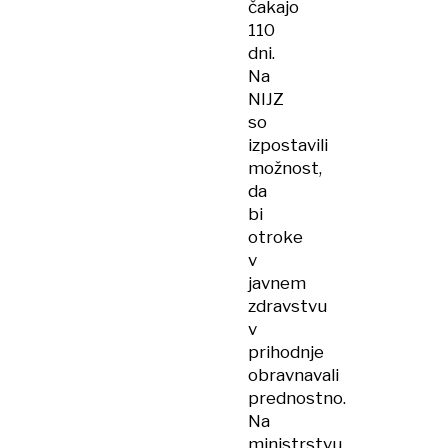
čakajo
110
dni.
Na
NIJZ
so
izpostavili
možnost,
da
bi
otroke
v
javnem
zdravstvu
v
prihodnje
obravnavali
prednostno.
Na
ministrstvu