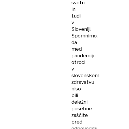
svetu
in
tudi
v
Sloveniji.
Spomnimo,
da
med
pandemijo
otroci
v
slovenskem
zdravstvu
niso
bili
deležni
posebne
zaščite
pred
odpovedmi