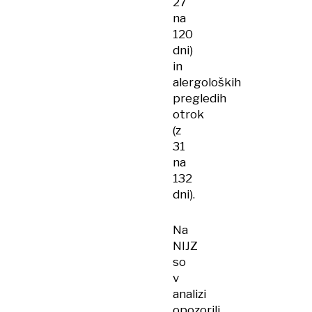
27
na
120
dni)
in
alergoloških
pregledih
otrok
(z
31
na
132
dni).
Na
NIJZ
so
v
analizi
opozorili