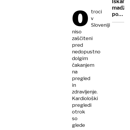
Iskanje
prvih
O
madža
jasli
troci
pohodn
v
onemo
Sloveniji
znova
niso
bodo
zaščiteni
poskusi
pred
jutri
nedopustno
dolgim
čakanjem
na
pregled
in
zdravljenje.
Kardiološki
pregledi
otrok
so
glede