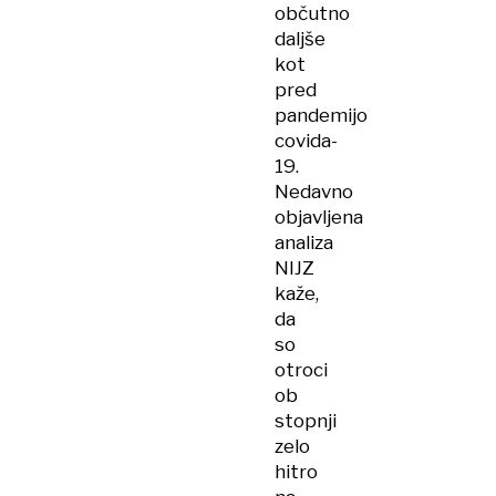
občutno
daljše
kot
pred
pandemijo
covida-
19.
Nedavno
objavljena
analiza
NIJZ
kaže,
da
so
otroci
ob
stopnji
zelo
hitro