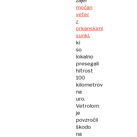
zajel
močan
veter
z
orkanskimi
sunki
,
ki
so
lokalno
presegali
hitrost
100
kilometrov
na
uro.
Vetrolom
je
povzročil
škodo
na