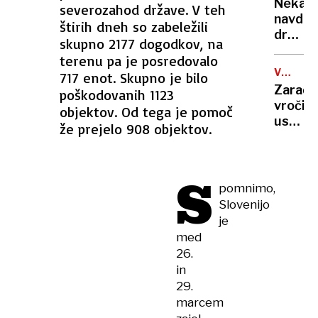
rekord
Nekate
severozahod države. V teh
orožje
navduš
štirih dneh so zabeležili
za
drugi
destabi
skupno 2177 dogodkov, na
zgrože
evrops
terenu pa je posredovalo
umetn
demokr
VROČIN
717 enot. Skupno je bilo
inteli
VAL
Zaradi
poškodovanih 1123
ustvari
vročin
objektov. Od tega je pomoč
nove
ustavlj
že prejelo 908 objektov.
viruse
žičnice
na
ledeniš
S
smučiš
pomnimo,
v
Slovenijo
Alpah
je
med
26.
in
29.
marcem