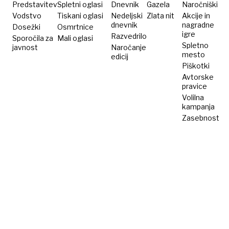
Predstavitev
Spletni oglasi
Dnevnik
Gazela
Naročniški
Vodstvo
Tiskani oglasi
Nedeljski
Zlata nit
Akcije in
dnevnik
nagradne
Dosežki
Osmrtnice
igre
Razvedrilo
Sporočila za
Mali oglasi
Spletno
javnost
Naročanje
mesto
edicij
Piškotki
Avtorske
pravice
Volilna
kampanja
Zasebnost