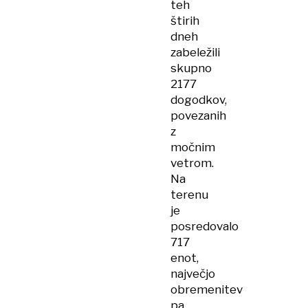
teh
štirih
dneh
zabeležili
skupno
2177
dogodkov,
povezanih
z
močnim
vetrom.
Na
terenu
je
posredovalo
717
enot,
največjo
obremenitev
pa