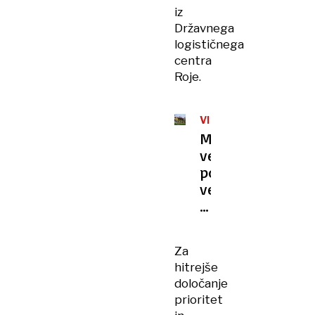
iz
Državnega
logističnega
centra
Roje.
VETROLOM
Močan
veter
poškodoval
več
sto
objektov,
danes
Za
čas
hitrejše
za
določanje
odpravljanje
prioritet
posledic