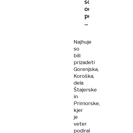
sobotnem
odpravljanju
posledic
vetroloma
293
intervencij
Najhuje
so
bili
prizadeti
Gorenjska,
Koroška,
dela
Štajerske
in
Primorske,
kjer
je
veter
podiral