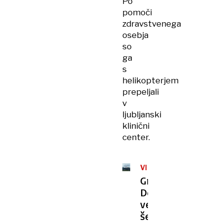
Po
pomoči
zdravstvenega
osebja
so
ga
s
helikopterjem
prepeljali
v
ljubljanski
klinični
center.
VREME
Gregorčič:
Do
večera
še