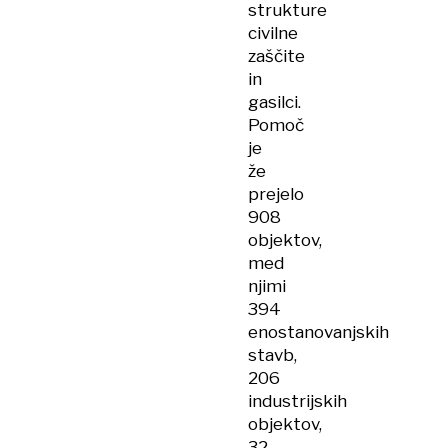
strukture
civilne
zaščite
in
gasilci.
Pomoč
je
že
prejelo
908
objektov,
med
njimi
394
enostanovanjskih
stavb,
206
industrijskih
objektov,
32