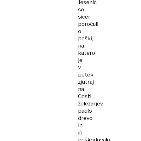
Jesenic
so
sicer
poročali
o
peški,
na
katero
je
v
petek
zjutraj
na
Cesti
železarjev
padlo
drevo
in
jo
poškodovalo.