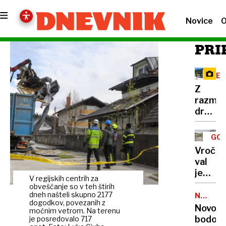
Novice
O
PRI
RE
Z
razma
družbe
omreži
na
GOR
Vršič
TUR
Vročin
leze
val
vsak,
je
ki
V regijskih centrih za
dosege
obveščanje so v teh štirih
potreb
gore,
dneh našteli skupno 2177
NALEZLJ
pravlji
dogodkov, povezanih z
BOLEZN
zaradi
Novoro
ozadje
močnim vetrom. Na terenu
pomanj
bodo
je posredovalo 717
za