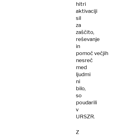
hitri
aktivaciji
sil
za
zaščito,
reševanje
in
pomoč večjih
nesreč
med
ljudmi
ni
bilo,
so
poudarili
v
URSZR.
Z