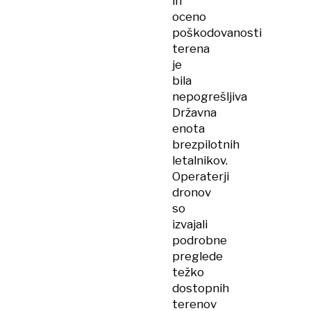
in
oceno
poškodovanosti
terena
je
bila
nepogrešljiva
Državna
enota
brezpilotnih
letalnikov.
Operaterji
dronov
so
izvajali
podrobne
preglede
težko
dostopnih
terenov