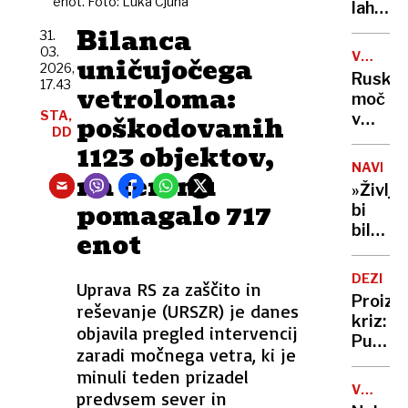
enot. Foto: Luka Cjuha
vode
lahko
selfije
zaskrbl
zaščitil
Bilanca
31.
tudi
že v
03.
VOJNA
uničujočega
v
porodni
2026,
V
Ruska
kočah
17.43
vetroloma:
UKRAJIN
moč
STA,
poškodovanih
v
DD
Tihem
1123 objektov,
oceanu
NAVDIH
na terenu
z
»Življe
obsež
pomagalo 717
bi
vojašk
bilo
enot
vajo
dolgoč
preizku
97-
mornar
DEZINF
Uprava RS za zaščito in
letnica
in
Proizv
reševanje (URSZR) je danes
z
balisti
kriz:
neverj
objavila pregled intervencij
rakete
Putin
podvi
zaradi močnega vetra, ki je
je
podrla
minuli teden prizadel
našel
lastni
V
predvsem sever in
novo
ZDA