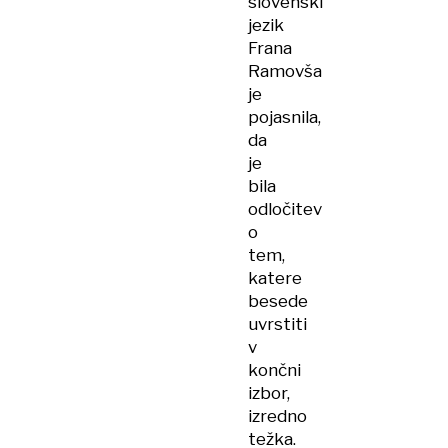
slovenski
jezik
Frana
Ramovša
je
pojasnila,
da
je
bila
odločitev
o
tem,
katere
besede
uvrstiti
v
končni
izbor,
izredno
težka.