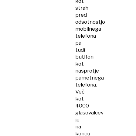
kot
strah
pred
odsotnostjo
mobilnega
telefona
pa
tudi
butlfon
kot
nasprotje
pametnega
telefona.
Več
kot
4000
glasovalcev
je
na
koncu