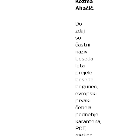
Kozma
Ahačič
.
Do
zdaj
so
častni
naziv
beseda
leta
prejele
besede
begunec,
evropski
prvaki,
čebela,
podnebje,
karantena,
PCT,
gasilec,