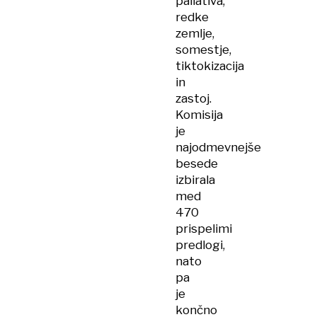
paliativa,
redke
zemlje,
somestje,
tiktokizacija
in
zastoj.
Komisija
je
najodmevnejše
besede
izbirala
med
470
prispelimi
predlogi,
nato
pa
je
končno