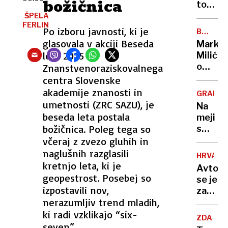
božičnica
z
ton
napove
pršuta
ŠPELA
o
FERLIN
bo
Po izboru javnosti, ki je
BREZ
usodi
romalo
DLAKE
glasovala v akciji Beseda
Marko
Ukraji
v
NA
leta 2025
Milić
JEZIKU
uničenj
o
Znanstvenoraziskovalnega
lastnik
odločit
centra Slovenske
ni
ki ga
akademije znanosti in
imel
GRADIŠ
je
umetnosti (ZRC SAZU), je
niti
Na
stala
beseda leta postala
enega
meji
NBA-
dokum
božičnica. Poleg tega so
s
pokojni
Hrvašk
včeraj z zvezo gluhih in
»Norma
pozabi
naglušnih razglasili
da
HRVAŠK
ženo
kretnjo leta, ki je
sem
Avtob
in
geopestrost. Posebej so
to
se je
odpelja
izpostavili nov,
storil«
zatakni
proti
nerazumljiv trend mladih,
na
Nemčiji
vstopn
ki radi vzklikajo “six-
"Mislil
ZDA
rampi
seven”.