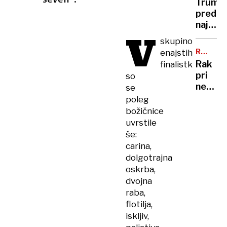
sem,
Trump
trajekt
da
pred
potniki
se
najtež
so
V
šali"
politič
ga
skupino
preizk
tresli
RAZKRI
enajstih
številk
SIN
in
Rak
finalistk
so
potiska
pri
so
rekord
nekda
se
nizke
predse
poleg
Bidnu
božičnice
se je
uvrstile
razširil
še:
zelo
carina,
ga
dolgotrajna
boli
oskrba,
in
dvojna
hromi
raba,
flotilja,
iskljiv,