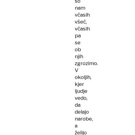
so
nam
včasih
všeč,
včasih
pa
se
ob
njih
zgrozimo.
V
okoljih,
kjer
ljudje
vedo,
da
delajo
narobe,
a
želijo