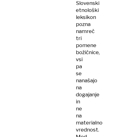
Slovenski
etnološki
leksikon
pozna
namreč
tri
pomene
božičnice,
vsi
pa
se
nanašajo
na
dogajanje
in
ne
na
materialno
vrednost.
Med