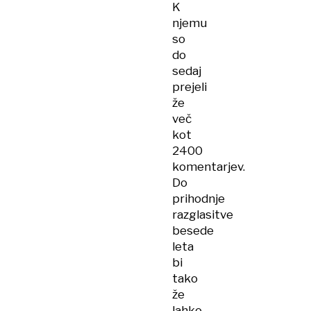
K
njemu
so
do
sedaj
prejeli
že
več
kot
2400
komentarjev.
Do
prihodnje
razglasitve
besede
leta
bi
tako
že
lahko