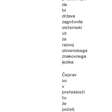
da
bi
država
zagotovila
sistemski
vir
za
razvoj
slovenskega
znakovnega
jezika.
Čeprav
so
v
preteklosti
to
že
počeli,