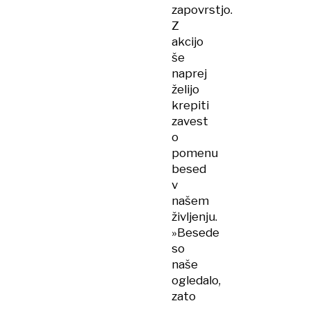
zapovrstjo.
Z
akcijo
še
naprej
želijo
krepiti
zavest
o
pomenu
besed
v
našem
življenju.
»Besede
so
naše
ogledalo,
zato