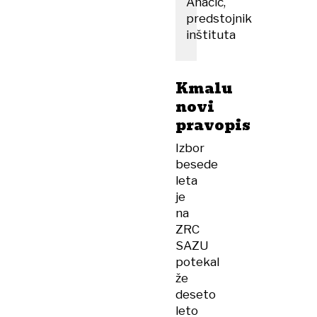
Ahačič,
predstojnik
inštituta
Kmalu
novi
pravopis
Izbor
besede
leta
je
na
ZRC
SAZU
potekal
že
deseto
leto