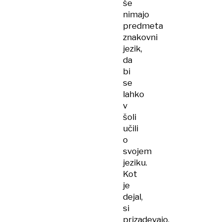
še
nimajo
predmeta
znakovni
jezik,
da
bi
se
lahko
v
šoli
učili
o
svojem
jeziku.
Kot
je
dejal,
si
prizadevajo,