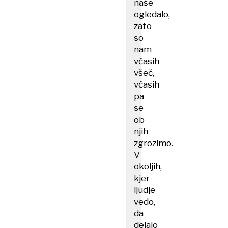
naše
ogledalo,
zato
so
nam
včasih
všeč,
včasih
pa
se
ob
njih
zgrozimo.
V
okoljih,
kjer
ljudje
vedo,
da
delajo