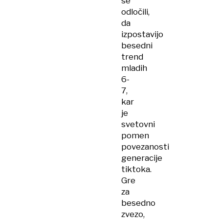
se
odločili,
da
izpostavijo
besedni
trend
mladih
6-
7,
kar
je
svetovni
pomen
povezanosti
generacije
tiktoka.
Gre
za
besedno
zvezo,