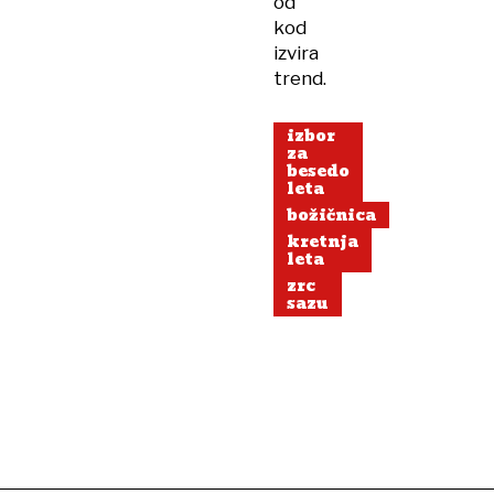
od
kod
izvira
trend.
izbor
za
besedo
leta
božičnica
kretnja
leta
zrc
sazu