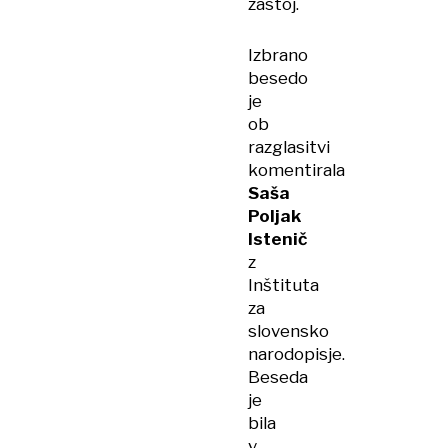
zastoj.
Izbrano
besedo
je
ob
razglasitvi
komentirala
Saša
Poljak
Istenič
z
Inštituta
za
slovensko
narodopisje.
Beseda
je
bila
v