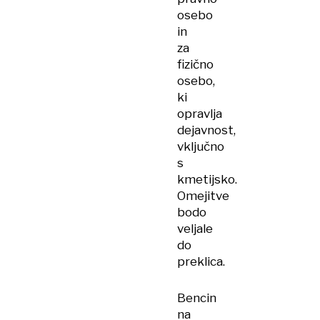
osebo
in
za
fizično
osebo,
ki
opravlja
dejavnost,
vključno
s
kmetijsko.
Omejitve
bodo
veljale
do
preklica.
Bencin
na