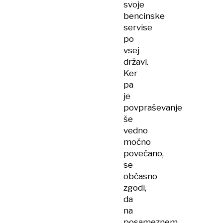
svoje
bencinske
servise
po
vsej
državi.
Ker
pa
je
povpraševanje
še
vedno
močno
povečano,
se
občasno
zgodi,
da
na
posameznem