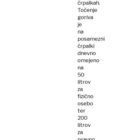
črpalkah.
Točenje
goriva
je
na
posamezni
črpalki
dnevno
omejeno
na
50
litrov
za
fizično
osebo
ter
200
litrov
za
pravno