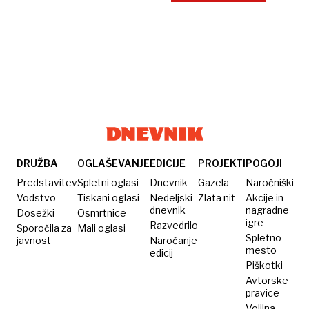
DRUŽBA
OGLAŠEVANJE
EDICIJE
PROJEKTI
POGOJI
Predstavitev
Spletni oglasi
Dnevnik
Gazela
Naročniški
Vodstvo
Tiskani oglasi
Nedeljski
Zlata nit
Akcije in
dnevnik
nagradne
Dosežki
Osmrtnice
igre
Razvedrilo
Sporočila za
Mali oglasi
Spletno
javnost
Naročanje
mesto
edicij
Piškotki
Avtorske
pravice
Volilna