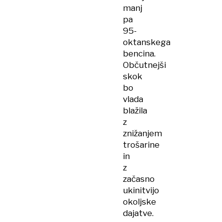
manj
pa
95-
oktanskega
bencina.
Občutnejši
skok
bo
vlada
blažila
z
znižanjem
trošarine
in
z
začasno
ukinitvijo
okoljske
dajatve.