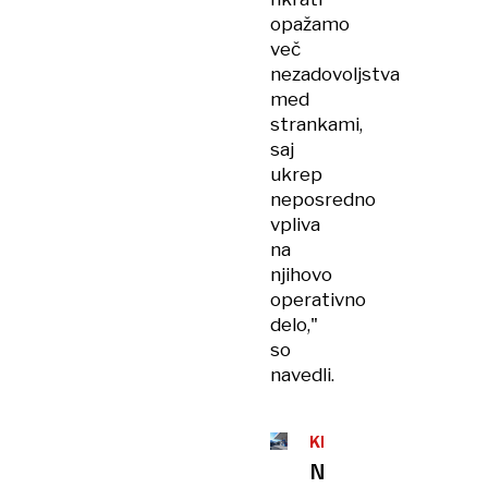
opažamo
več
nezadovoljstva
med
strankami,
saj
ukrep
neposredno
vpliva
na
njihovo
operativno
delo,"
so
navedli.
KLJUB
UKREPOM
Na