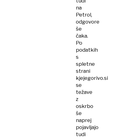
tudi
na
Petrol,
odgovore
še
čaka.
Po
podatkih
s
spletne
strani
kjejegorivo.si
se
težave
z
oskrbo
še
naprej
pojavljajo
tudi