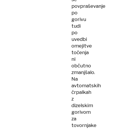
povpraševanje
po
gorivu
tudi
po
uvedbi
omejitve
točenja
ni
občutno
zmanjšalo.
Na
avtomatskih
črpalkah
z
dizelskim
gorivom
za
tovornjake