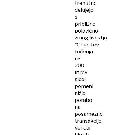
trenutno
delujejo
s
približno
polovično
zmogljivostjo.
"Omejitev
točenja
na
200
litrov
sicer
pomeni
nižjo
porabo
na
posamezno
transakcijo,
vendar
hkrati