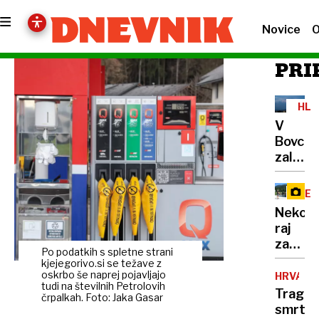
Novice
O
PRI
HL
FR
V
Bovcu
zalilo
garaže
hotel
RE
in
Nekoč
kulturn
raj
dom,
za
nad
Po podatkih s spletne strani
planinc
kjejegorivo.si se težave z
Sloveni
danes
oskrbo še naprej pojavljajo
HRVAŠK
zabelež
tudi na številnih Petrolovih
na
Tragič
2000
črpalkah. Foto: Jaka Gasar
Vršič
smrt
strel