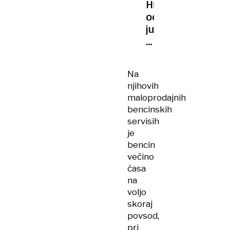
Hrvaškem
od
jutri
dražje
gorivo;
v
Na
Sloveniji
njihovih
nove
maloprodajnih
cene
bencinskih
še
servisih
čakamo
je
bencin
večino
časa
na
voljo
skoraj
povsod,
pri