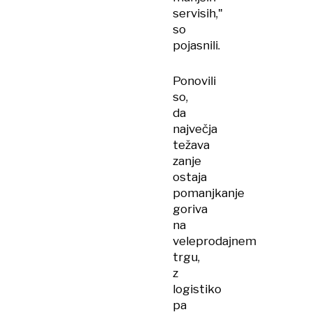
servisih,"
so
pojasnili.
Ponovili
so,
da
največja
težava
zanje
ostaja
pomanjkanje
goriva
na
veleprodajnem
trgu,
z
logistiko
pa