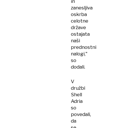
in
zanesljiva
oskrba
celotne
države
ostajata
naši
prednostni
nalogi,"
so
dodali.
V
družbi
Shell
Adria
so
povedali,
da
se