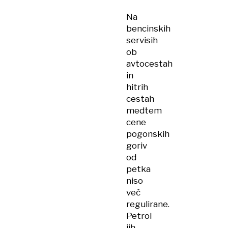
Na
bencinskih
servisih
ob
avtocestah
in
hitrih
cestah
medtem
cene
pogonskih
goriv
od
petka
niso
več
regulirane.
Petrol
jih