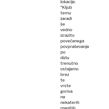
lokacije.
"Kljub
temu
zaradi
še
vedno
izrazito
povečanega
povpraševanja
po
dizlu
trenutno
ostajamo
brez
te
vrste
goriva
na
nekaterih
manjših