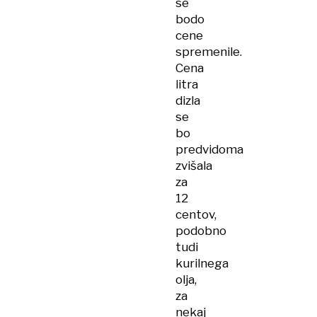
se
bodo
cene
spremenile.
Cena
litra
dizla
se
bo
predvidoma
zvišala
za
12
centov,
podobno
tudi
kurilnega
olja,
za
nekaj