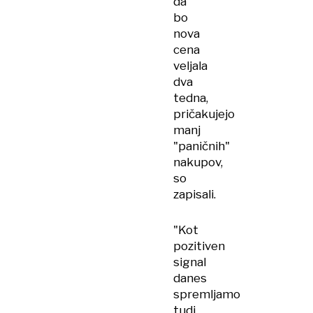
da
bo
nova
cena
veljala
dva
tedna,
pričakujejo
manj
"paničnih"
nakupov,
so
zapisali.
"Kot
pozitiven
signal
danes
spremljamo
tudi