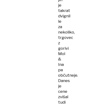
je
takrat
dvignil
le
za
nekoliko,
trgovec
z
gorivi
Mol
&
Ina
pa
občutneje.
Danes
je
cene
zvišal
tudi