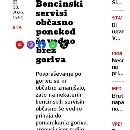
Bencinski
leze
23.
Sloven
03.
vsak,
na
servisi
2026,
ki
Pašma
15.50
STATIS
občasno
potreb
umrl
Bi
pravlji
STA
24-
ponekod
uganili
ozadje
letni
še vedno
V
za
očka,
Sloveni
selfi
brez
gasile
še
in
PROME
goriva
danes
bivši
Nesre
živi
rokom
na
več
Povpraševanje po
primor
Panter
avtoce
gorivu se ni
in ja,
povože
občutno zmanjšalo,
tudi
MEDULI
žival
zato na nekaterih
nekaj
Brutal
na
bencinskih servisih
Leopar
napad
štajerk
občasno še vedno
na
prihaja do
Sloven
policija
pomanjkanja goriva.
VREME
doslej
Trgovci sicer trdijo,