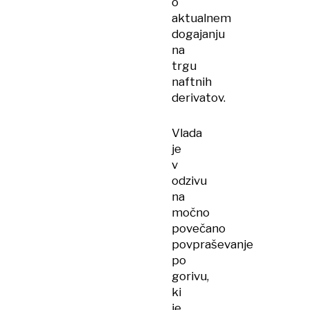
o
aktualnem
dogajanju
na
trgu
naftnih
derivatov.
Vlada
je
v
odzivu
na
močno
povečano
povpraševanje
po
gorivu,
ki
je