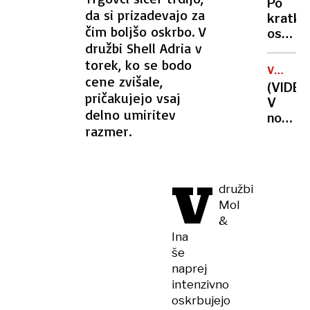
Po
prijela
da si prizadevajo za
kratki
dva
čim boljšo oskrbo. V
osvežit
nasilne
družbi Shell Adria v
spet
dva
torek, ko se bodo
vročina
še
VOJNA
tempe
cene zvišale,
V
iščejo
(VIDEO
bodo
UKRAJIN
pričakujejo vsaj
V
dosegl
delno umiritev
nočnih
35
razmer.
napadi
stopinj
na
Kijev
V
med
družbi
tremi
Mol
mrtvim
&
tudi
Ina
otrok
še
naprej
intenzivno
oskrbujejo