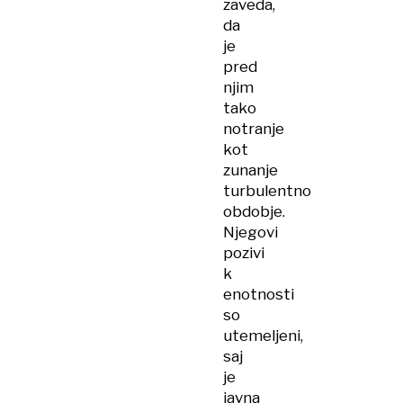
zaveda,
da
je
pred
njim
tako
notranje
kot
zunanje
turbulentno
obdobje.
Njegovi
pozivi
k
enotnosti
so
utemeljeni,
saj
je
javna