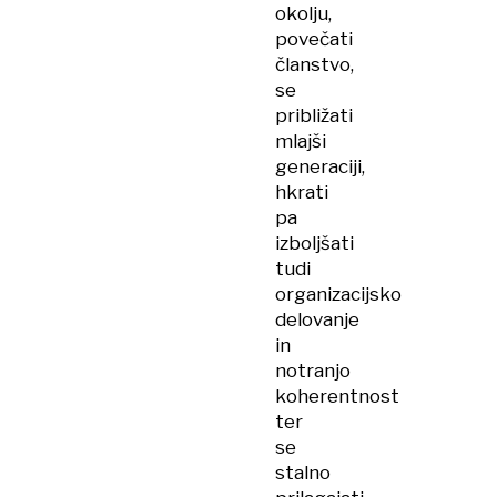
okolju,
povečati
članstvo,
se
približati
mlajši
generaciji,
hkrati
pa
izboljšati
tudi
organizacijsko
delovanje
in
notranjo
koherentnost
ter
se
stalno