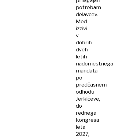
prilagajati
potrebam
delavcev.
Med
izzivi
v
dobrih
dveh
letih
nadomestnega
mandata
po
predčasnem
odhodu
Jerkičeve,
do
rednega
kongresa
leta
2027,