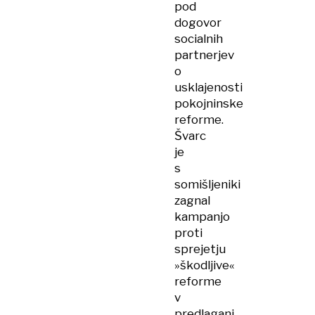
pod
dogovor
socialnih
partnerjev
o
usklajenosti
pokojninske
reforme.
Švarc
je
s
somišljeniki
zagnal
kampanjo
proti
sprejetju
»škodljive«
reforme
v
predlagani