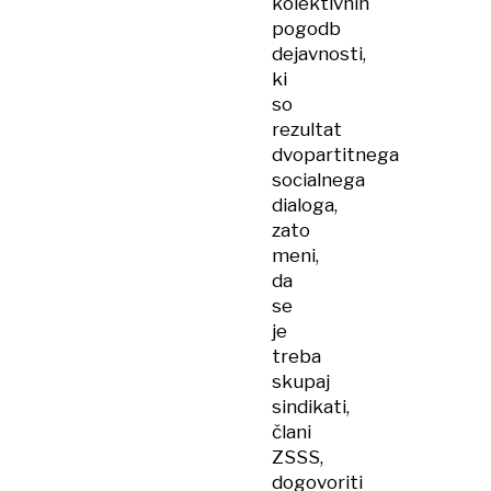
kolektivnih
pogodb
dejavnosti,
ki
so
rezultat
dvopartitnega
socialnega
dialoga,
zato
meni,
da
se
je
treba
skupaj
sindikati,
člani
ZSSS,
dogovoriti