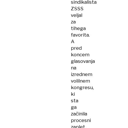
sindikalista
ZSSS
veljal
za
tihega
favorita.
A
pred
koncem
glasovanja
na
izrednem
volilnem
kongresu,
ki
sta
ga
začinila
procesni
zaplet