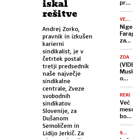
iskal
predla
novo
rešitve
direkto
VELIKA
potrdit
BRITANI
Nigel
Andrej Zorko,
jo
Farage
pravnik in izkušen
mora
za
karierni
še
premie
sindikalist, je v
vlada
Resno
ZDA
četrtek postal
Še
(VIDEO
tretji predsednik
kar!
Musk
naše največje
o
sindikalne
svoji
centrale, Zveze
modrici
svobodnih
REKONS
Nisem
sindikatov
Več
bil
mesec
Slovenije, za
blizu
bo
Dušanom
Francij
zaprta
Semoličem in
Guncel
Lidijo Jerkič. Za
SPLETN
cesta
GOLJUFI