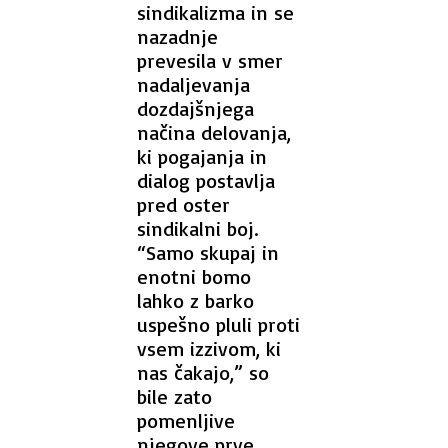
sindikalizma in se
nazadnje
prevesila v smer
nadaljevanja
dozdajšnjega
načina delovanja,
ki pogajanja in
dialog postavlja
pred oster
sindikalni boj.
“Samo skupaj in
enotni bomo
lahko z barko
uspešno pluli proti
vsem izzivom, ki
nas čakajo,” so
bile zato
pomenljive
njegove prve