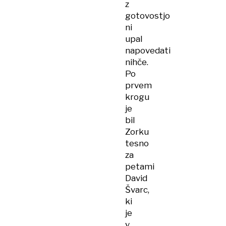
z
gotovostjo
ni
upal
napovedati
nihče.
Po
prvem
krogu
je
bil
Zorku
tesno
za
petami
David
Švarc,
ki
je
v