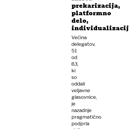
prekarizacija,
platformno
delo,
individualizaci
Večina
delegatov,
51
od
83,
ki
so
oddali
veljavne
glasovnice,
je
nazadnje
pragmatično
podprla