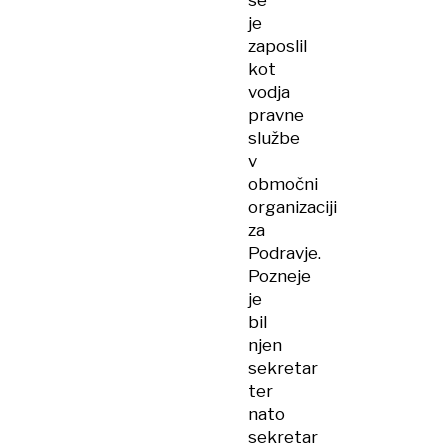
se
je
zaposlil
kot
vodja
pravne
službe
v
območni
organizaciji
za
Podravje.
Pozneje
je
bil
njen
sekretar
ter
nato
sekretar