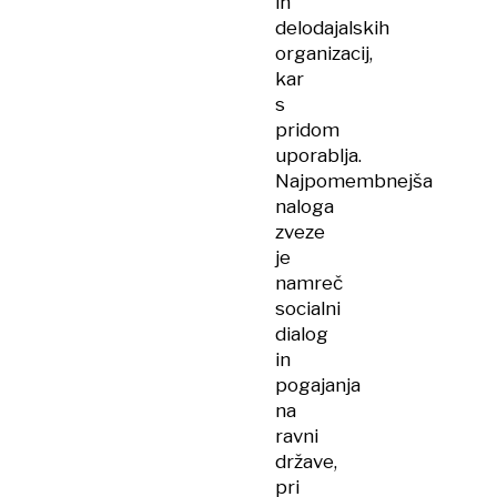
in
delodajalskih
organizacij,
kar
s
pridom
uporablja.
Najpomembnejša
naloga
zveze
je
namreč
socialni
dialog
in
pogajanja
na
ravni
države,
pri