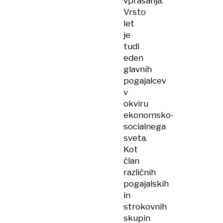
vprašanja.
Vrsto
let
je
tudi
eden
glavnih
pogajalcev
v
okviru
ekonomsko-
socialnega
sveta.
Kot
član
različnih
pogajalskih
in
strokovnih
skupin