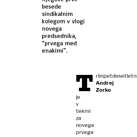
besede
sindikalnim
kolegom v vlogi
novega
predsednika,
“prvega med
enakimi”.
T
riinpetdesetletn
Andrej
Zorko
je
v
tekmi
za
novega
prvega