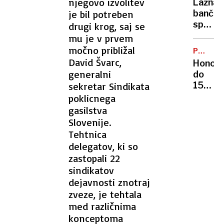
njegovo izvolitev
Lažna
je bil potreben
bančna
sporoči
drugi krog, saj se
Žrtev
mu je v prvem
iz
močno približal
PRIDE
Posočj
IN
David Švarc,
Honora
ostala
VZAME
generalni
do
VSE
brez
sekretar Sindikata
150.0
več
evrov:
poklicnega
deset
srbski
gasilstva
tisoč
kralj
Slovenije.
evrov
bakšiš
Tehtnica
z
delegatov, ki so
osmo
zastopali 22
ženo
sindikatov
do
dejavnosti znotraj
osmeg
zveze, je tehtala
otroka
med različnima
konceptoma