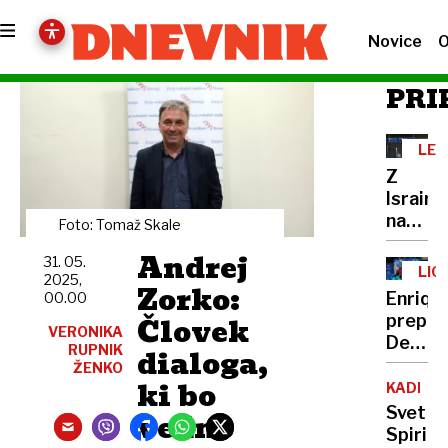
Novice
O
PRI
LET
LJU
Z
Israir
na
Foto: Tomaž Skale
Brnik
Andrej
31. 05.
tudi
LIG
2025,
izraels
Zorko:
PRV
Enriqu
00.00
varnos
Človek
prepor
VERONIKA
Dembel
RUPNIK
dialoga,
Martin
ŽENKO
ki bo
Inzaghi
KADROV
steber
Svet
vedno
Spirita