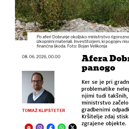
Po aferi Dobrunje okoljsko ministrstvo rigorozno
izkopnimi materiali. Investitorjem, ki pogojev nis
finančna škoda. Foto: Bojan Velikonja
Afera Dob
08. 06. 2026, 00.00
panogo
Ker se je pri grad
problematike nele
njimi tudi takšnih,
ministrstvo začelo 
gradbenimi odpadki
TOMAŽ KLIPŠTETER
Kršitelje zdaj stis
zgrajene objekte.