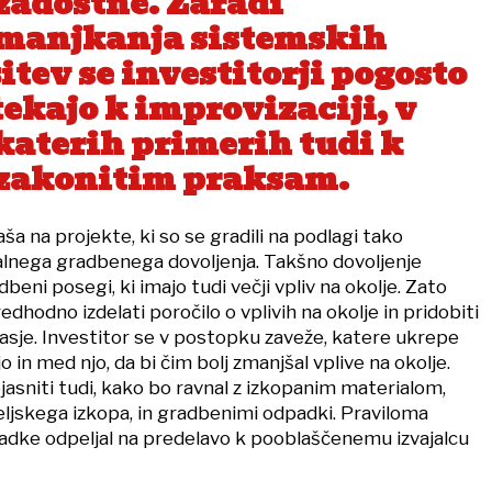
zadostne. Zaradi
manjkanja sistemskih
itev se investitorji pogosto
tekajo k improvizaciji, v
katerih primerih tudi k
zakonitim praksam.
a na projekte, ki so se gradili na podlagi tako
lnega gradbenega dovoljenja. Takšno dovoljenje
beni posegi, ki imajo tudi večji vpliv na okolje. Zato
edhodno izdelati poročilo o vplivih na okolje in pridobiti
asje. Investitor se v postopku zaveže, katere ukrepe
o in med njo, da bi čim bolj zmanjšal vplive na okolje.
sniti tudi, kako bo ravnal z izkopanim materialom,
eljskega izkopa, in gradbenimi odpadki. Praviloma
adke odpeljal na predelavo k pooblaščenemu izvajalcu