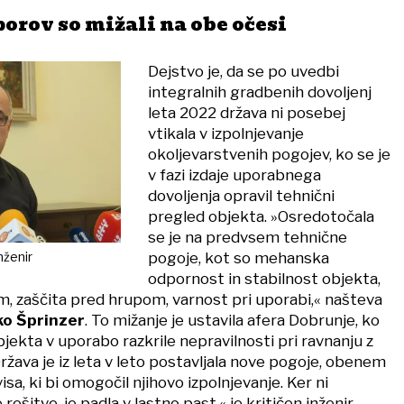
orov so mižali na obe očesi
Dejstvo je, da se po uvedbi
integralnih gradbenih dovoljenj
leta 2022 država ni posebej
vtikala v izpolnjevanje
okoljevarstvenih pogojev, ko se je
v fazi izdaje uporabnega
dovoljenja opravil tehnični
pregled objekta. »Osredotočala
se je na predvsem tehnične
pogoje, kot so mehanska
nženir
odpornost in stabilnost objekta,
, zaščita pred hrupom, varnost pri uporabi,« našteva
ko Šprinzer
. To mižanje je ustavila afera Dobrunje, ko
jekta v uporabo razkrile nepravilnosti pri ravnanju z
ržava je iz leta v leto postavljala nove pogoje, obenem
isa, ki bi omogočil njihovo izpolnjevanje. Ker ni
ešitve, je padla v lastno past,« je kritičen inženir.