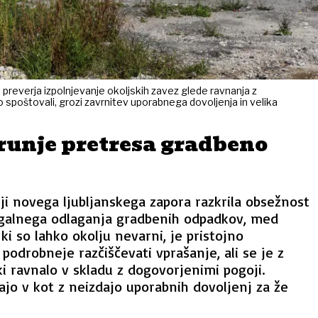
 preverja izpolnjevanje okoljskih zavez glede ravnanja z
o spoštovali, grozi zavrnitev uporabnega dovoljenja in velika
runje pretresa gradbeno
nji novega ljubljanskega zapora razkrila obsežnost
galnega odlaganja gradbenih odpadkov, med
 ki so lahko okolju nevarni, je pristojno
podrobneje razčiščevati vprašanje, ali se je z
 ravnalo v skladu z dogovorjenimi pogoji.
kajo v kot z neizdajo uporabnih dovoljenj za že