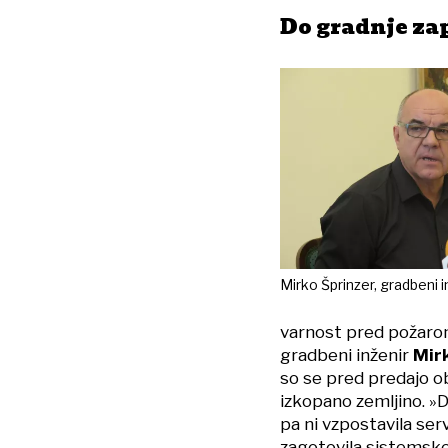
Do gradnje zap
Mirko Šprinzer, gradbeni i
varnost pred požarom
gradbeni inženir
Mir
so se pred predajo ob
izkopano zemljino. »D
pa ni vzpostavila serv
zagotovila sistemske r