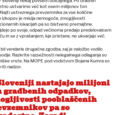
v Sloveniji nekaj povsem običajnega. Po uradnih
 letno ustvarimo več kot osem milijonov ton
ajti ustreznega prevzemnika za vse količine
izkopov je misija nemogoče, zmogljivosti
ionarnih lokacijah pa so bistveno premajhne.
najdejo po svoje, odpad večinoma predajo predelovalcem
 in se z vprašanjem, kje pristane, ne ukvarjajo več.
bil vendarle drugačna zgodba, saj je naložbo vodilo
sodje. Razkrite razsežnosti nelegalnega odlaganja so
niške vrste. Na MOPE pod vodstvom Bojana Kumra so
riti nadzor.
Sloveniji nastajajo milijoni
n gradbenih odpadkov,
ogljivosti pooblaščenih
evzemnikov pa so