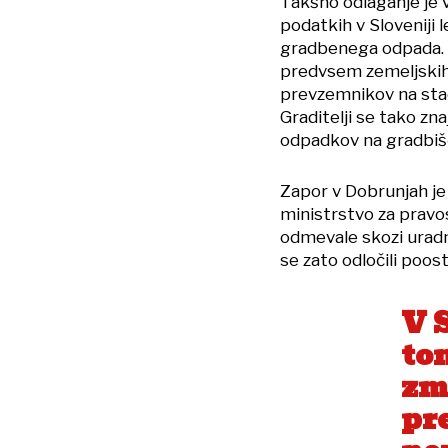
Takšno odlaganje je 
podatkih v Sloveniji
gradbenega odpada. N
predvsem zemeljskih 
prevzemnikov na stac
Graditelji se tako z
odpadkov na gradbišču
Zapor v Dobrunjah je 
ministrstvo za pravo
odmevale skozi urad
se zato odločili poost
V 
to
zm
pr