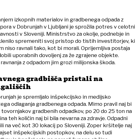
anjem izkopnih materialov in gradbenega odpada z
pora v Dobrunjah v Ljubljani je sprožila potres v celotni
avnosti v Sloveniji. Ministrstvo za okolje, podnebje in
enilo spremeniti svoj pristop do tistih investitorjev, ki
iso ravnali tako, kot bi morali. Oprijemljiva postaja
obili uporabnih dovoljenj za že zgrajene objekte.
ravnanja z odpadom jim grozi milijonska škoda.
avnega gradbišča pristali na
agališčih
runjah je spremljalo inšpekcijsko in medijsko
tega odlaganja gradbenega odpada. Mimo pravil naj bi
0 tovornjakov gradbenih odpadkov, po 20 do 25 ton na
na teh količin naj bi bila nevarna za zdravje. Odpadni
ili na več kot 30 lokacij po Sloveniji. Zoper kršitelje naj
ajset inšpekcijskih postopkov, na delu so tudi