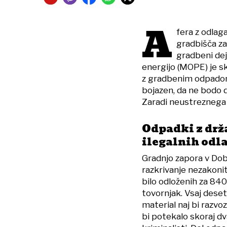
A
fera z odlag
gradbišča za
gradbeni dej
energijo (MOPE) je skl
z gradbenim odpadom n
bojazen, da ne bodo d
Zaradi neustreznega 
Odpadki z drž
ilegalnih odl
Gradnjo zapora v Dob
razkrivanje nezakoni
bilo odloženih za 84
tovornjak. Vsaj deseti
material naj bi razvoz
bi potekalo skoraj dv