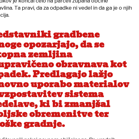
adkov je končal celo na parceli župana občine
ina. Ta pravi, da za odpadke ni vedel in da ga je o njih
ija.
edstavniki gradbene
noge opozarjajo, da se
kopna zemljina
upravičeno obravnava kot
padek. Predlagajo lažjo
novno uporabo materialov
 vzpostavitev sistema
edelave, ki bi zmanjšal
oljske obremenitve ter
roške gradnje.