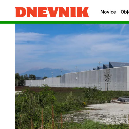
Novice
Obj