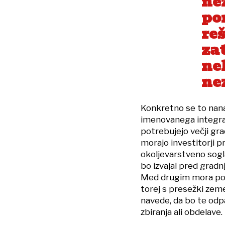
ne
po
reš
za
ne
ne
Konkretno se to nanaš
imenovanega integra
potrebujejo večji grad
morajo investitorji pr
okoljevarstveno sogl
bo izvajal pred gradnj
Med drugim mora poja
torej s presežki zem
navede, da bo te odp
zbiranja ali obdelave.