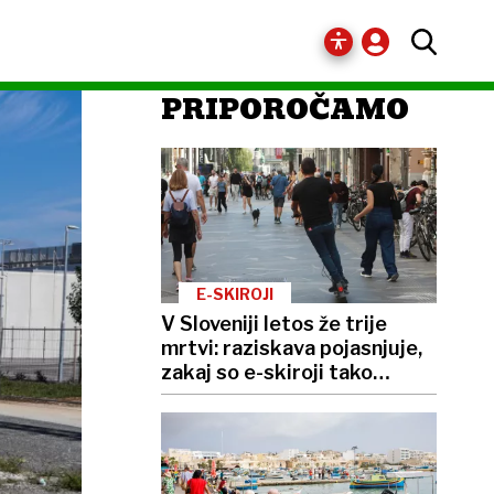
PRIPOROČAMO
E-SKIROJI
V Sloveniji letos že trije
mrtvi: raziskava pojasnjuje,
zakaj so e-skiroji tako
nevarni