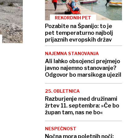
REKORDNIH PET
Pozabite na Španijo: to je
pet temperaturno najbolj
prijaznih evropskih držav
NAJEMNA STANOVANJA
Ali lahko obsojenci prejmejo
javno najemno stanovanje?
Odgovor bo marsikoga ujezil
25. OBLETNICA
Razburjenje med družinami
žrtev 11. septembra: »Če bo
župan tam, nas ne bo«
NESPEČNOST
Nočna mora poletnih noči: