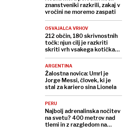
znanstveniki razkrili, zakaj v
vročini ne moremo zaspati
OSVAJALCA VRHOV
212 občin, 180 skrivnostnih
točk: njun cilj je razkriti
skriti vrh vsakega kotička
Slovenije
ARGENTINA
Žalostna novica: Umrl je
Jorge Messi, človek, ki je
stal za kariero sina Lionela
PERU
Najbolj adrenalinska nočitev
na svetu? 400 metrov nad
tlemi in z razgledom na
globok prepad