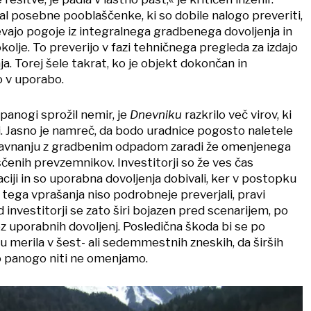
l posebne pooblaščenke, ki so dobile nalogo preveriti,
tevajo pogoje iz integralnega gradbenega dovoljenja in
okolje. To preverijo v fazi tehničnega pregleda za izdajo
. Torej šele takrat, ko je objekt dokončan in
o v uporabo.
panogi sprožil nemir, je
Dnevniku
razkrilo več virov, ki
i. Jasno je namreč, da bodo uradnice pogosto naletele
 ravnanju z gradbenim odpadom zaradi že omenjenega
enih prevzemnikov. Investitorji so že ves čas
iji in so uporabna dovoljenja dobivali, ker v postopku
tega vprašanja niso podrobneje preverjali, pravi
d investitorji se zato širi bojazen pred scenarijem, po
z uporabnih dovoljenj. Posledična škoda bi se po
erila v šest- ali sedemmestnih zneskih, da širših
o panogo niti ne omenjamo.