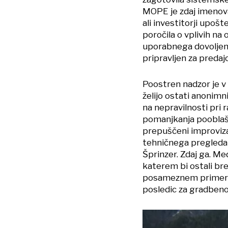
MOPE je zdaj imenova
ali investitorji upoš
poročila o vplivih na 
uporabnega dovoljenja
pripravljen za predaj
Poostren nadzor je v 
želijo ostati anonimn
na nepravilnosti pri
pomanjkanja pooblašč
prepuščeni improvizac
tehničnega pregleda 
Šprinzer. Zdaj ga. Me
katerem bi ostali bre
posameznem primeru m
posledic za gradben