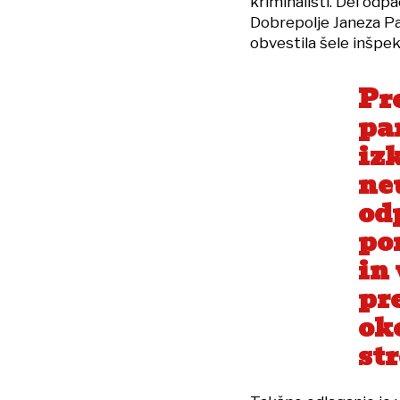
kriminalisti. Del odp
Dobrepolje Janeza Pavl
obvestila šele inšpekc
Pr
pa
iz
ne
od
po
in
pr
ok
st