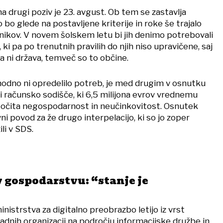
na drugi poziv je 23. avgust. Ob tem se zastavlja
 bo glede na postavljene kriterije in roke še trajalo
lnikov. V novem šolskem letu bi jih denimo potrebovali
 ki pa po trenutnih pravilih do njih niso upravičene, saj
ca ni država, temveč so to občine.
odno ni opredelilo potreb, je med drugim v osnutku
di računsko sodišče, ki 6,5 milijona evrov vrednemu
 očita negospodarnost in neučinkovitost. Osnutek
lavni povod za že drugo interpelacijo, ki so jo zoper
li v SDS.
v gospodarstvu: “stanje je
inistrstva za digitalno preobrazbo letijo iz vrst
adnih organizacij na področju informacijske družbe in