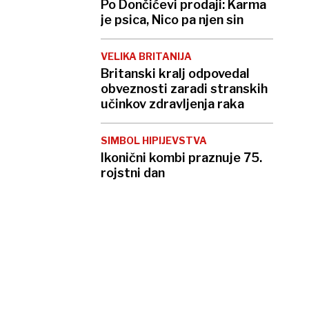
Po Dončićevi prodaji: Karma
je psica, Nico pa njen sin
VELIKA BRITANIJA
Britanski kralj odpovedal
obveznosti zaradi stranskih
učinkov zdravljenja raka
SIMBOL HIPIJEVSTVA
Ikonični kombi praznuje 75.
rojstni dan