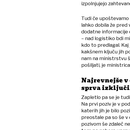
izpolnjujejo zahtevane
Tudi če upoštevamo 
lahko dobila že pred 
dodatne informacije ob
– nad logistiko bdi mi
kdo to predlagal. Kaj
kakšnem ključu jih po
nam na ministrstvu še
pošiljati, je ministr
Najrevnejše v
sprva izključi
Zapletlo pa se je tud
Na prvi poziv je v po
katerih jih je bilo po
preostale pa so še v o
pozivom še zdaleč ne b