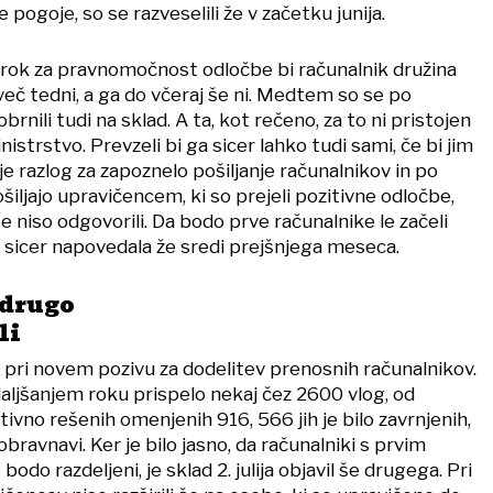
 pogoje, so se razveselili že v začetku junija.
rok za pravnomočnost odločbe bi računalnik družina
več tedni, a ga do včeraj še ni. Medtem so se po
rnili tudi na sklad. A ta, kot rečeno, za to ni pristojen
nistrstvo. Prevzeli bi ga sicer lahko tudi sami, če bi jim
 je razlog za zapoznelo pošiljanje računalnikov in po
šiljajo upravičencem, ki so prejeli pozitivne odločbe,
 niso odgovorili. Da bodo prve računalnike le začeli
ica sicer napovedala že sredi prejšnjega meseca.
 drugo
li
i pri novem pozivu za dodelitev prenosnih računalnikov.
daljšanjem roku prispelo nekaj čez 2600 vlog, od
zitivno rešenih omenjenih 916, 566 jih je bilo zavrnjenih,
bravnavi. Ker je bilo jasno, da računalniki s prvim
odo razdeljeni, je sklad 2. julija objavil še drugega. Pri