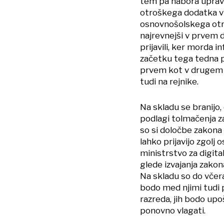
tem pa nabora upravič
otroškega dodatka v
osnovnošolskega otrok
najrevnejši v prvem 
prijavili, ker morda i
začetku tega tedna poz
prvem kot v drugem d
tudi na rejnike.
Na skladu se branijo,
podlagi tolmačenja z
so si določbe zakona 
lahko prijavijo zgol
ministrstvo za digita
glede izvajanja zakon
Na skladu so do včera
bodo med njimi tudi
razreda, jih bodo up
ponovno vlagati.