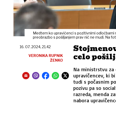
Medtem ko upravičenci s pozitivnimi odločbami ne
preobrazbo s pošiljanjem prav nič ne mudi. Na foto
Stojmenovi
16. 07. 2024, 21.42
celo pošil
VERONIKA RUPNIK
ŽENKO
Na ministrstvu za 
upravičencev, ki bi
tudi s počasnim p
pozivu pa so socia
razreda, menda zar
nabora upravičenc