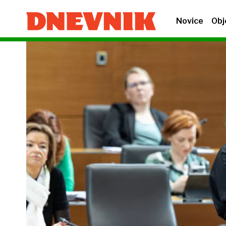
Novice
Obj