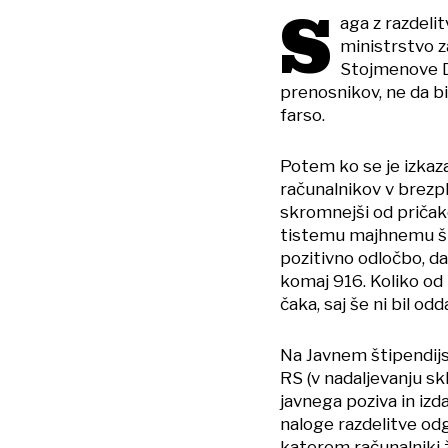
S
aga z razdelit
ministrstvo z
Stojmenove Du
prenosnikov, ne da b
farso.
Potem ko se je izkaza
računalnikov v brezpl
skromnejši od pričako
tistemu majhnemu štev
pozitivno odločbo, da
komaj 916. Koliko od 
čaka, saj še ni bil od
Na Javnem štipendijs
RS (v nadaljevanju skl
javnega poziva in izd
naloge razdelitve odg
katerem računalniki 