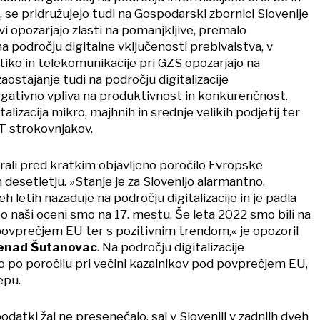
 se pridružujejo tudi na Gospodarski zbornici Slovenije
i opozarjajo zlasti na pomanjkljive, premalo
 področju digitalne vključenosti prebivalstva, v
tiko in telekomunikacije pri GZS opozarjajo na
aostajanje tudi na področju digitalizacije
gativno vpliva na produktivnost in konkurenčnost.
italizacija mikro, majhnih in srednje velikih podjetij ter
T strokovnjakov.
irali pred kratkim objavljeno poročilo Evropske
 desetletju. »Stanje je za Slovenijo alarmantno.
eh letih nazaduje na področju digitalizacije in je padla
o naši oceni smo na 17. mestu. Še leta 2022 smo bili na
 povprečjem EU ter s pozitivnim trendom,« je opozoril
enad Šutanovac
. Na področju digitalizacije
po poročilu pri večini kazalnikov pod povprečjem EU,
epu.
odatki žal ne presenečajo, saj v Sloveniji v zadnjih dveh