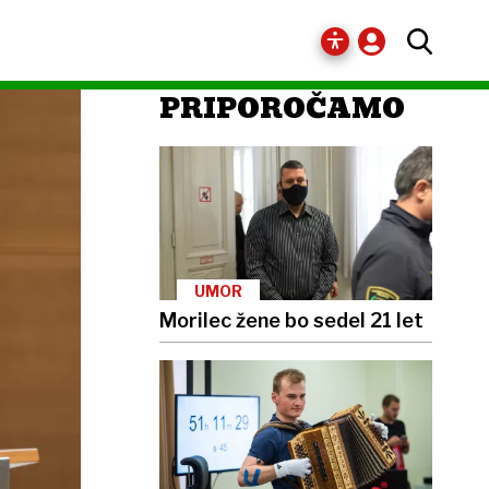
PRIPOROČAMO
UMOR
Morilec žene bo sedel 21 let