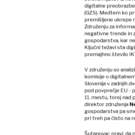
digitalne preobrazbe,
(GZS). Medtem ko prv
premišljene ukrepe na
Združenju za informa
negativne trende in z
gospodarstva, kar ne
Ključni težavi sta dig
premajhno število IK
V združenju so analiz
komisije o digitalnem
Slovenija v zadnjih dv
pod povprečje EU - p
11. mestu, torej nad
direktor združenja
N
gospodarstva pa smo 
pri treh pa čisto na r
Šutanovac pravi, da p