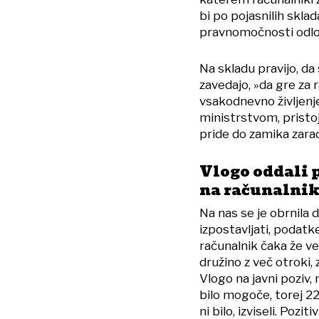
bi po pojasnilih skla
pravnomočnosti odločb
Na skladu pravijo, da 
zavedajo, »da gre za 
vsakodnevno življenje
ministrstvom, pristoj
pride do zamika zarad
Vlogo oddali p
na računalnik
Na nas se je obrnila 
izpostavljati, podatk
računalnik čaka že ve
družino z več otroki, 
Vlogo na javni poziv, 
bilo mogoče, torej 22.
ni bilo, izviseli. Poz