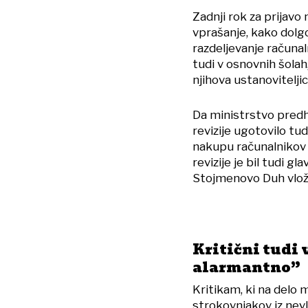
Zadnji rok za prijavo 
vprašanje, kako dolgo
razdeljevanje računa
tudi v osnovnih šolah,
njihova ustanovitelji
Da ministrstvo predh
revizije ugotovilo tu
nakupu računalnikov
revizije je bil tudi g
Stojmenovo Duh vloži
Kritični tudi 
alarmantno”
Kritikam, ki na delo m
strokovnjakov iz nevl