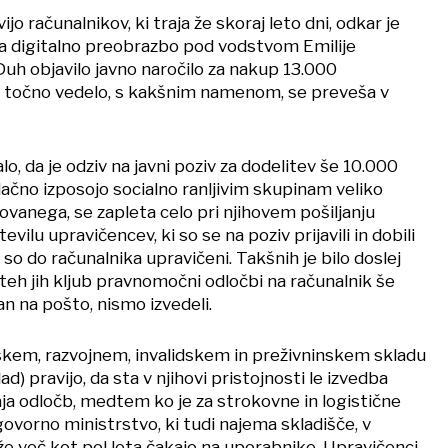
vijo računalnikov, ki traja že skoraj leto dni, odkar je
a digitalno preobrazbo pod vodstvom Emilije
h objavilo javno naročilo za nakup 13.000
i točno vedelo, s kakšnim namenom, se preveša v
lo, da je odziv na javni poziv za dodelitev še 10.000
ačno izposojo socialno ranljivim skupinam veliko
vanega, se zapleta celo pri njihovem pošiljanju
ilu upravičencev, ki so se na poziv prijavili in dobili
 so do računalnika upravičeni. Takšnih je bilo doslej
teh jih kljub pravnomočni odločbi na računalnik še
dan na pošto, nismo izvedeli.
kem, razvojnem, invalidskem in preživninskem skladu
ad) pravijo, da sta v njihovi pristojnosti le izvedba
aja odločb, medtem ko je za strokovne in logistične
ovorno ministrstvo, ki tudi najema skladišče, v
že več kot pol leta čakajo na uporabnike. Upravičenci