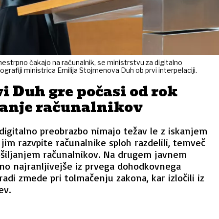
strpno čakajo na računalnik, se ministrstvu za digitalno
grafiji ministrica Emilija Stojmenova Duh ob prvi interpelaciji.
 Duh gre počasi od rok
janje računalnikov
digitalno preobrazbo nimajo težav le z iskanjem
 jim razvpite računalnike sploh razdelili, temveč
ošiljanjem računalnikov. Na drugem javnem
lno najranljivejše iz prvega dohodkovnega
adi zmede pri tolmačenju zakona, kar izločili iz
ev.