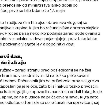
da prenosnik od ministrstva lahko dobili po
e; prve so bile izdane že 17. maja.
se trudijo za čim hitrejšo obravnavo vlog, saj se
ranljive skupine, ki jim bo računalniška oprema olajšala
«. Proces pa se nekoliko podaljša zaradi sodelovanja z
nim za socialne zadeve, pojasnjujejo, prav tako lahko
i pozivanja vlagateljev k dopolnitvi vlog.
rvi dan,
 še čakajo
družina – zaradi strahu pred posledicami se ne želi
e hranimo v uredništvu – ki na težko pričakovani
č tednov. Računalnik jim bo prišel zelo prav, saj gre za
zaposlen pa je le oče, zato bi si nakup težko privoščili.
na katerega jih je opozorila znanka, so oddali takoj, ko je
 aprila, da ne bi glede na pričakovani naval, ki ga nato
itivne odločbe o tem, da so do računalnika upravičeni, saj